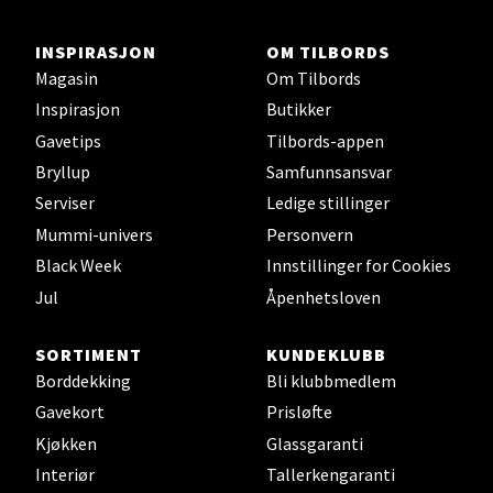
4 i butikk
INSPIRASJON
OM TILBORDS
Velg
Magasin
Om Tilbords
Inspirasjon
Butikker
Gavetips
Tilbords-appen
Bryllup
Samfunnsansvar
Ski - Thon Senter Ski
Serviser
Ledige stillinger
Ski Storsenter, Jernbanesvingen 6, 1400 Ski
Mummi-univers
Personvern
Åpent i dag 10-21
Black Week
Innstillinger for Cookies
13 i butikk
Jul
Åpenhetsloven
SORTIMENT
KUNDEKLUBB
Velg
Borddekking
Bli klubbmedlem
Gavekort
Prisløfte
Kjøkken
Glassgaranti
Sortland - Sortland Storsenter
Interiør
Tallerkengaranti