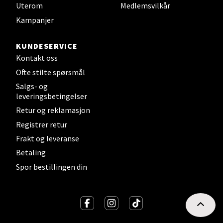
Uterom
Medlemsvilkår
Strangata 26, 8400 Sortland
Åpent i dag 10-19
Kampanjer
10 i butikk
KUNDESERVICE
Kontakt oss
Velg
Ofte stilte spørsmål
Salgs- og
leveringsbetingelser
Retur og reklamasjon
Steinkjer - Thon Senter Steinkjer
Registrer retur
Sjøfartsgata 2, 7714 Steinkjer
Frakt og leveranse
Åpent i dag 10-20
Betaling
1 i butikk
Spor bestillingen din
Velg