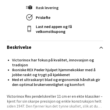
Rask levering
Ålesund - Thon Senter Moa
Prisløfte
Langelandsvegen 25, 6010 Ålesund
Last ned appen og få
Åpent i dag 10-20
velkomstkupong
12 i butikk
Beskrivelse
Velg
Victorinox har fokus på kvalitet, innovasjon og
tradisjon
Ikoniske REX Peeler hjulpet hjemmekokker med å
jobbe raskt og trygt på kjøkkenet
Molde - Moldetorget
Med et ultraskarpt blad og ergonomisk håndtak gir
den optimal brukervennlighet og komfort
Torget 1, 6413 Molde
Åpent i dag 10-20
Victorinox Rex pendelskreller 11 cm er en ekte klassiker –
kjent for sin skarpe presisjon og enkle konstruksjon helt
10 i butikk
siden 1947. Den fjerner kun det tynne skallet, slik at du