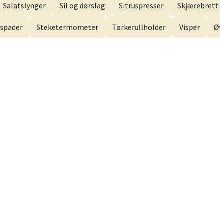
Salatslynger
Sil og dørslag
Sitruspresser
Skjærebrett 
svegen 2, 5130 Nyborg
 dag 10-21
V
spader
Steketermometer
Tørkerullholder
Visper
Ø
efjord - Hvaltorvet
7, 3210 Sandefjord
 dag 10-20
V
sø - Jekta Storsenter
yveien 12, 9015 Tromsø
 dag 10-21
V