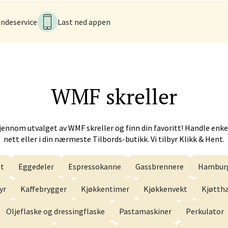
ndeservice
Last ned appen
men - Gulskogen
gen Senter, 3048 Drammen
 dag 10-21
V
WMF
skreller
jennom utvalget av
WMF
skreller og finn din favoritt! Handle enke
anger og Sandnes - Herbarium
nett eller i din nærmeste Tilbords-butikk. Vi tilbyr Klikk & Hent.
rtervigs gate 6, 4005 Stavanger
 dag 10-20
t
Eggedeler
Espressokanne
Gassbrennere
Hamburg
V
yr
Kaffebrygger
Kjøkkentimer
Kjøkkenvekt
Kjøtt
Oljeflaske og dressingflaske
Pastamaskiner
Perkulator
en - Horisont