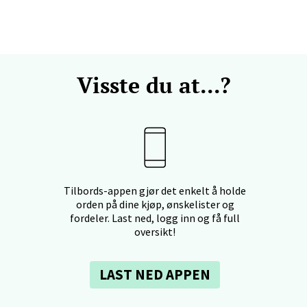
anger og Sandnes - Kvadrat
Visste du at...?
Stokkavei 1, 4313 Sandnes
 dag 10-21
V
en - Thon Senter Lagunen
Tilbords-appen gjør det enkelt å holde
veien 1, 5239 Bergen
orden på dine kjøp, ønskelister og
 dag 10-21
fordeler. Last ned, logg inn og få full
V
oversikt!
LAST NED APPEN
tiansand - Markens