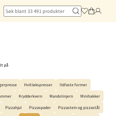
elg
lt på
erpresse
Hvitløkspresser
Ildfaste former
elg
hammer
Krydderkvern
Mandolinjern
Minihakker
Pizzahjul
Pizzaspader
Pizzastein og pizzastål