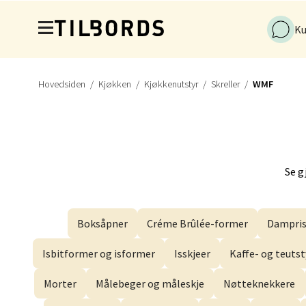
Hopp til hovedinnholdet
Ku
Dram
Hovedsiden
Kjøkken
Kjøkkenutstyr
Skreller
WMF
Gulsko
Åpent i
Se g
Stav
Lars He
Åpent i
Boksåpner
Créme Brûlée-former
Dampris
Isbitformer og isformer
Isskjeer
Kaffe- og teutst
Morter
Målebeger og måleskje
Nøtteknekkere
Berg