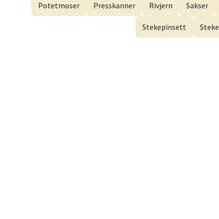
Potetmoser
Presskanner
Rivjern
Sakser
Myrdal
Åpent i
Stekepinsett
Steke
Sand
Torget 
Åpent i
Trom
Karlsø
Åpent i