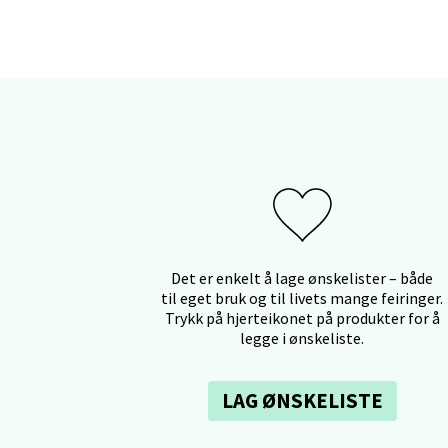
Stav
Gamle 
Åpent i
Berg
Det er enkelt å lage ønskelister – både
Lagune
til eget bruk og til livets mange feiringer.
Åpent i
Trykk på hjerteikonet på produkter for å
legge i ønskeliste.
LAG ØNSKELISTE
Kris