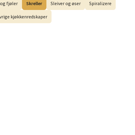
og fjøler
Skreller
Sleiver og øser
Spiralizere
elg
vrige kjøkkenredskaper
elg
elg