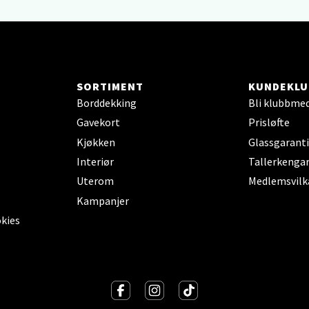
arkens markensgate 25B, 4611 Kristiansand
 dag 09-18
V
SORTIMENT
KUNDEKLU
 - Linderud
Borddekking
Bli klubbme
Gavekort
Prisløfte
Mogensøns vei 38, 0594 Oslo
 dag 10-21
V
Kjøkken
Glassgaranti
Interiør
Tallerkengar
Uterom
Medlemsvilk
Kampanjer
e/Jæren - M44
okies
veien 2, 4340 Bryne
 dag 10-20
V