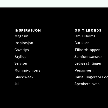
Lillem
Åpent i
INSPIRASJON
OM TILBORDS
Oslo
Magasin
Om Tilbords
Inspirasjon
Butikker
Erich 
Åpent i
Gavetips
Tilbords-appen
Bryllup
Samfunnsansvar
Serviser
Ledige stillinger
Mummi-univers
Personvern
Bryn
Black Week
Innstillinger for Co
Jul
Åpenhetsloven
Jupiter
Åpent i