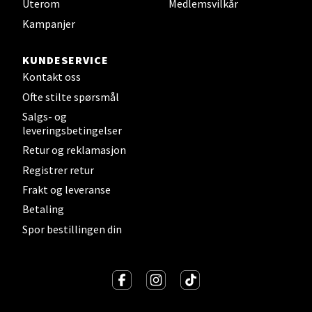
Uterom
Medlemsvilkår
Stavanger og Sandnes - Kilden
Kampanjer
Senter
KUNDESERVICE
Gartnerveien 16, 4016 Stavanger
Kontakt oss
Åpent i dag 10-20
Ofte stilte spørsmål
Salgs- og
leveringsbetingelser
Velg
Retur og reklamasjon
Registrer retur
Frakt og leveranse
Stavanger og Sandnes - Kvadrat
Betaling
Spor bestillingen din
Gamle Stokkavei 1, 4313 Sandnes
Åpent i dag 10-21
Velg