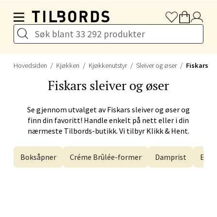
Hopp til hovedinnholdet
Drammen - Gulskogen
Gulskogen Senter, 3048 Drammen
Åpent i dag 10-21
Hovedsiden
Kjøkken
Kjøkkenutstyr
Sleiver og øser
Fiskars
Fiskars
sleiver og øser
Velg
Se gjennom utvalget av
Fiskars
sleiver og øser og
finn din favoritt! Handle enkelt på nett eller i din
nærmeste Tilbords-butikk. Vi tilbyr Klikk & Hent.
Stavanger og Sandnes -
Herbarium
Boksåpner
Créme Brûlée-former
Damprist
Egge
Lars Hertervigs gate 6, 4005 Stavanger
Åpent i dag 10-20