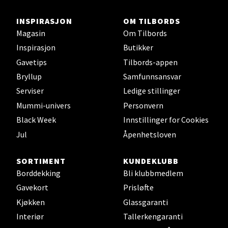
Skillevegen 5, 9411 Harstad
INSPIRASJON
OM TILBORDS
Åpent i dag 10-20
Magasin
Om Tilbords
Inspirasjon
Butikker
Velg
Gavetips
Tilbords-appen
Bryllup
Samfunnsansvar
Serviser
Ledige stillinger
Mummi-univers
Personvern
Karmsund - Thon Senter Oasen
Black Week
Innstillinger for Cookies
Austbøvegen 16, 5542 Karmsund
Jul
Åpenhetsloven
Åpningstider ikke tilgjengelig
SORTIMENT
KUNDEKLUBB
Borddekking
Bli klubbmedlem
Velg
Gavekort
Prisløfte
Kjøkken
Glassgaranti
Interiør
Tallerkengaranti