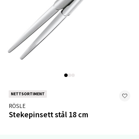
Madlakrossen nr 9, 4042 Stavanger
Åpent i dag 10-19
0 i butikk
Velg
Levanger - Magneten
Moafjæra 14, 7606 Levanger
Åpent i dag 10-18
NETTSORTIMENT
0 i butikk
RÖSLE
Stekepinsett stål 18 cm
Velg