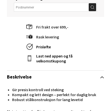
Velg
Ålesund - Thon Senter Moa
Fri frakt over 699,-
Rask levering
Langelandsvegen 25, 6010 Ålesund
Åpent i dag 10-18
Prisløfte
0 i butikk
Last ned appen og få
velkomstkupong
Velg
Beskrivelse
Molde - Moldetorget
Gir presis kontroll ved steking
Kompakt og lett design – perfekt for daglig bruk
Robust stålkonstruksjon for lang levetid
Torget 1, 6413 Molde
Åpent i dag 10-18