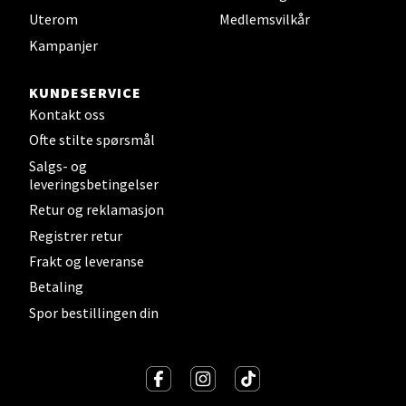
Uterom
Medlemsvilkår
Strangata 26, 8400 Sortland
Kampanjer
Åpent i dag 10-16
0 i butikk
KUNDESERVICE
Kontakt oss
Velg
Ofte stilte spørsmål
Salgs- og
leveringsbetingelser
Retur og reklamasjon
Steinkjer - Thon Senter Steinkjer
Registrer retur
Frakt og leveranse
Sjøfartsgata 2, 7714 Steinkjer
Åpent i dag 10-18
Betaling
Spor bestillingen din
0 i butikk
Velg