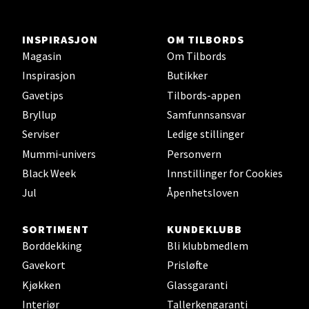
0 i butikk
INSPIRASJON
OM TILBORDS
Magasin
Om Tilbords
Velg
Inspirasjon
Butikker
Gavetips
Tilbords-appen
Bryllup
Samfunnsansvar
Ski - Thon Senter Ski
Serviser
Ledige stillinger
Mummi-univers
Personvern
Ski Storsenter, Jernbanesvingen 6, 1400 Ski
Åpent i dag 10-19
Black Week
Innstillinger for Cookies
Jul
Åpenhetsloven
0 i butikk
SORTIMENT
KUNDEKLUBB
Velg
Borddekking
Bli klubbmedlem
Gavekort
Prisløfte
Kjøkken
Glassgaranti
Sortland - Sortland Storsenter
Interiør
Tallerkengaranti