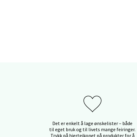
Sand
Torget 
Åpent i
Trom
Karlsø
Åpent i
Det er enkelt å lage ønskelister – både
Hars
til eget bruk og til livets mange feiringer.
Trykk på hjerteikonet på produkter for å