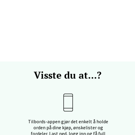
efjord - Hvaltorvet
7, 3210 Sandefjord
 dag 10-20
V
Visste du at...?
sø - Jekta Storsenter
yveien 12, 9015 Tromsø
 dag 10-21
V
Tilbords-appen gjør det enkelt å holde
tad - Thon Senter Kanebogen
orden på dine kjøp, ønskelister og
fordeler. Last ned, logg inn og få full