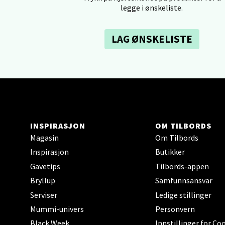
Skillev
legge i ønskeliste.
Åpent i
LAG ØNSKELISTE
Karm
Austbø
Åpnings
INSPIRASJON
OM TILBORDS
Magasin
Om Tilbords
Stav
Inspirasjon
Butikker
Gavetips
Tilbords-appen
Gartne
Bryllup
Samfunnsansvar
Åpent i
Serviser
Ledige stillinger
Mummi-univers
Personvern
Black Week
Innstillinger for Co