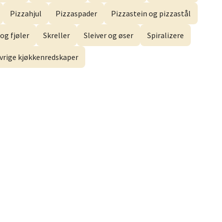
Pizzahjul
Pizzaspader
Pizzastein og pizzastål
og fjøler
Skreller
Sleiver og øser
Spiralizere
elg
vrige kjøkkenredskaper
elg
elg