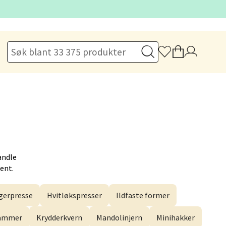
elg
elg
andle
Hent.
elg
erpresse
Hvitløkspresser
Ildfaste former
hammer
Krydderkvern
Mandolinjern
Minihakker