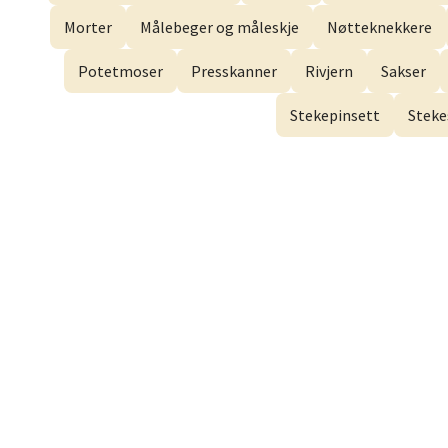
Dram
Morter
Målebeger og måleskje
Nøtteknekkere
Gulsko
Potetmoser
Presskanner
Rivjern
Sakser
Åpent i
Stekepinsett
Steke
Stav
Lars He
Åpent i
Berg
Myrdal
Åpent i