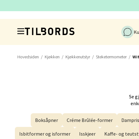
Naustd
Åpent i
Hopp til hovedinnholdet
Ku
Berge
Torgal
Hovedsiden
Kjøkken
Kjøkkenutstyr
Steketermometer
Wit
Åpent i
Gjøvi
Se g
enke
Jernba
Åpent i
Boksåpner
Créme Brûlée-former
Dampris
Isbitformer og isformer
Isskjeer
Kaffe- og teutst