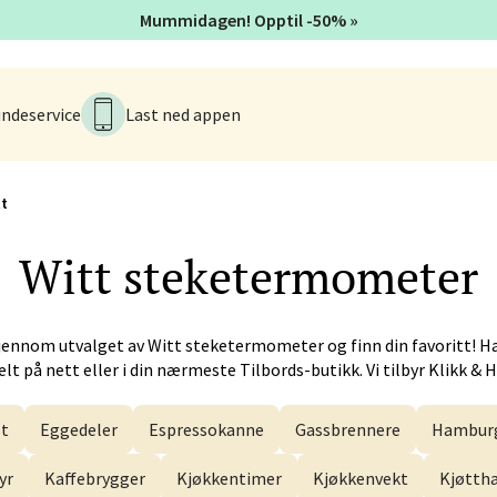
alsveien 4, 6800 Førde
Mummidagen! Opptil -50% »
 dag 10-20
V
ndeservice
Last ned appen
n - Galleriet
menningen 8, 5014 Bergen
t
 dag 09-21
V
Witt
steketermometer
k - CC Gjøvik
jennom utvalget av
Witt
steketermometer og finn din favoritt! H
lt på nett eller i din nærmeste Tilbords-butikk. Vi tilbyr Klikk & 
nesvingen 6, 2821 Gjøvik
 dag 10-21
V
t
Eggedeler
Espressokanne
Gassbrennere
Hamburg
yr
Kaffebrygger
Kjøkkentimer
Kjøkkenvekt
Kjøtt