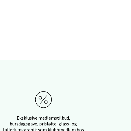
elg
elg
Eksklusive medlemstilbud,
bursdagsgave, prisløfte, glass- og
tallerkengaranti: som klubbmedlem hos