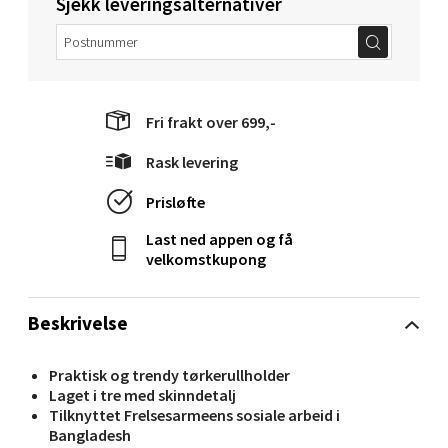
Sjekk leveringsalternativer
Velg
Fri frakt over 699,-
Molde - Moldetorget
Rask levering
Torget 1, 6413 Molde
Prisløfte
Åpent i dag 10-20
Last ned appen og få
0 i butikk
velkomstkupong
Velg
Beskrivelse
Praktisk og trendy tørkerullholder
Laget i tre med skinndetalj
Narvik - Thon Senter Malmporten
Tilknyttet Frelsesarmeens sosiale arbeid i
Bangladesh
Bolagsgata 1, 8514 Narvik