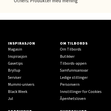
Others: Produkter med mening
Ski Storsenter, Jernbanesvingen 6, 1400 Ski
Åpent i dag 10-21
0 i butikk
Velg
INSPIRASJON
OM TILBORDS
Magasin
Om Tilbords
Sortland - Sortland Storsenter
Inspirasjon
Butikker
Gavetips
Tilbords-appen
Strangata 26, 8400 Sortland
Bryllup
Samfunnsansvar
Åpent i dag 10-19
Serviser
Ledige stillinger
0 i butikk
Mummi-univers
Personvern
Black Week
Innstillinger for Cookies
Velg
Jul
Åpenhetsloven