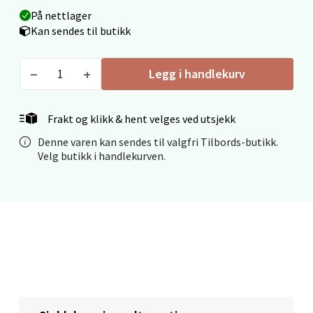
På nettlager
Kan sendes til butikk
Mo i Rana - Thon Senter Mo i Rana
Legg i handlekurv
Fridtjof Nansensgate 22, 8622 Mo i Rana
Åpent i dag 09-19
Frakt og klikk & hent velges ved utsjekk
0 i butikk
Denne varen kan sendes til valgfri Tilbords-butikk.
Velg butikk i handlekurven.
Velg
Ålesund - Thon Senter Moa
Langelandsvegen 25, 6010 Ålesund
Åpent i dag 10-20
0 i butikk