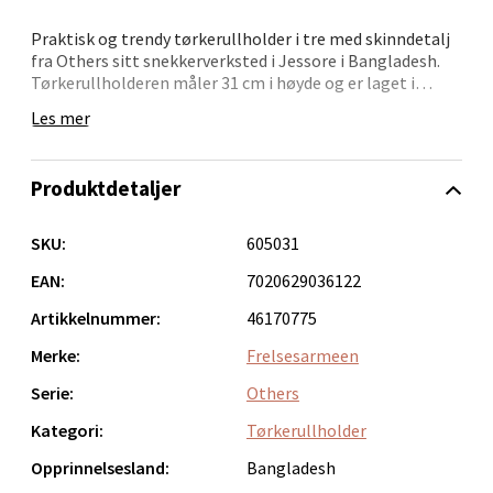
Åpent i dag 10-20
Praktisk og trendy tørkerullholder i tre med skinndetalj
fra Others sitt snekkerverksted i Jessore i Bangladesh.
0 i butikk
Tørkerullholderen måler 31 cm i høyde og er laget i
Raintree som er et lokalt treslag i Bangladesh. Raintree
Les mer
Velg
vokser vilt og trenger lite vann i vekstperioden. Dette
gjør det til et lite ressurskrevende treslag ift
vannforbruk samtidig som treverket blir hardt og
Produktdetaljer
motstandskraftig.
Vi anbefaler håndvask for treprodukter.
Bergen - Oasen Senter
Dette produktet er håndlaget av mennesker som er
SKU:
605031
tilknyttet Frelsesarmeens sosiale arbeid i Bangladesh.
Folke Bernadottes vei 52, 5147 Fyllingsdalen
Arbeidet følges opp lokalt, og alle produsentene av
EAN:
7020629036122
Others varer mottar en rettferdig lønn for arbeidet og
Åpent i dag 10-21
Artikkelnummer:
46170775
gode arbeidsforhold.
0 i butikk
Merke:
Frelsesarmeen
Serie:
Others
Velg
Kategori:
Tørkerullholder
Opprinnelsesland:
Bangladesh