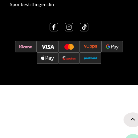
Spor bestillingen din
Oslo - Thon Senter Storo
Vitaminveien 7 - 9, 0485 Oslo
Åpent i dag 10-21
0 i butikk
Velg
Lillehammer - Strandtorget
Strandtorget, 2609 Lillehammer
Åpent i dag 09-20