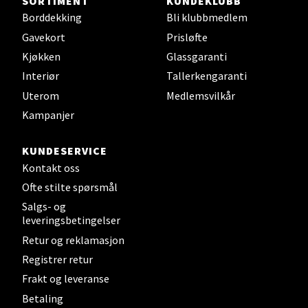
SORTIMENT
KUNDEKLUBB
Borddekking
Bli klubbmedlem
Steinkjer - Thon Senter Steinkjer
Gavekort
Prisløfte
Sjøfartsgata 2, 7714 Steinkjer
Kjøkken
Glassgaranti
Åpent i dag 10-20
Interiør
Tallerkengaranti
0 i butikk
Uterom
Medlemsvilkår
Kampanjer
Velg
KUNDESERVICE
Kontakt oss
Ofte stilte spørsmål
Leirvik - Stord
Salgs- og
leveringsbetingelser
Torgbakken 2, 5401 Stord
Retur og reklamasjon
Åpent i dag 10-17
Registrer retur
0 i butikk
Frakt og leveranse
Betaling
Velg