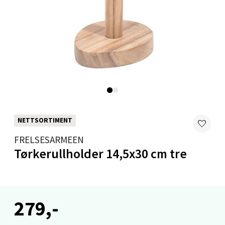
Levanger - Magneten
Moafjæra 14, 7606 Levanger
Åpent i dag 10-20
0 i butikk
Velg
NETTSORTIMENT
Mandal - Alti Mandal
FRELSESARMEEN
Tørkerullholder 14,5x30 cm tre
Skarvøyveien 55, 4517 Mandal
Åpent i dag 10-20
0 i butikk
279,-
Velg