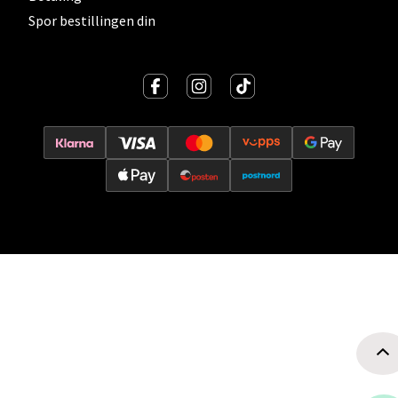
Spor bestillingen din
Oslo - Thon Senter Storo
Vitaminveien 7 - 9, 0485 Oslo
Åpent i dag 10-21
2 i butikk
Velg
Lillehammer - Strandtorget
Strandtorget, 2609 Lillehammer
Åpent i dag 09-20
8 i butikk