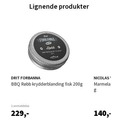
Lignende produkter
Velg
Trondheim - Sirkus Shopping
Falkenborgveien 5, 7044 Trondheim
Åpent i dag 09-21
7 i butikk
DRIT FORBANNA
NICOLAS VAH
Velg
BBQ Røbb krydderblanding fisk 200g
Marmelade kokos & pasjonsfrukt 235
g
Ski - Thon Senter Ski
1 anmeldelse
229,-
140,-