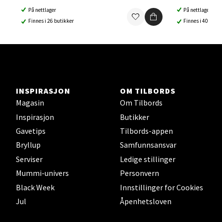
Ski Storsenter, Jernbanesvingen 6, 1400 Ski
På nettlager
På nettlager
Åpent i dag 10-21
Finnes i 26 butikker
Finnes i 40 buti
5 i butikk
Velg
INSPIRASJON
OM TILBORDS
Sortland - Sortland Storsenter
Magasin
Om Tilbords
Inspirasjon
Butikker
Strangata 26, 8400 Sortland
Gavetips
Tilbords-appen
Åpent i dag 10-19
Bryllup
Samfunnsansvar
0 i butikk
Serviser
Ledige stillinger
Mummi-univers
Personvern
Velg
Black Week
Innstillinger for Cookies
Jul
Åpenhetsloven