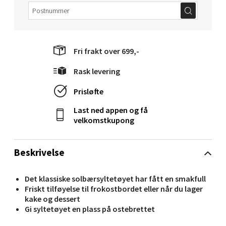
Velg
Fri frakt over 699,-
Molde - Moldetorget
Rask levering
Torget 1, 6413 Molde
Prisløfte
Åpent i dag 10-20
Last ned appen og få
3 i butikk
velkomstkupong
Velg
Beskrivelse
Det klassiske solbærsyltetøyet har fått en smakfull
Friskt tilføyelse til frokostbordet eller når du lager
Narvik - Thon Senter Malmporten
kake og dessert
Gi syltetøyet en plass på ostebrettet
Bolagsgata 1, 8514 Narvik