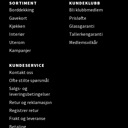
SORTIMENT
KUNDEKLUBB
Steinkjer - Thon Senter Steinkjer
Borddekking
Bli klubbmedlem
Gavekort
Prisløfte
Sjøfartsgata 2, 7714 Steinkjer
Åpent i dag 10-20
Kjøkken
Glassgaranti
Interiør
Tallerkengaranti
5 i butikk
Uterom
Medlemsvilkår
Velg
Kampanjer
KUNDESERVICE
Kontakt oss
Leirvik - Stord
Ofte stilte spørsmål
Salgs- og
Torgbakken 2, 5401 Stord
leveringsbetingelser
Åpent i dag 10-17
Retur og reklamasjon
0 i butikk
Registrer retur
Frakt og leveranse
Velg
Betaling