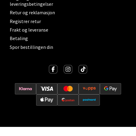
leveringsbetingelser
0 i butikk
Retur og reklamasjon
Registrer retur
Velg
Frakt og leveranse
Betaling
Spor bestillingen din
Lillehammer - Strandtorget
Strandtorget, 2609 Lillehammer
Åpent i dag 09-20
0 i butikk
Velg
Strømmen - Thon Senter Strømmen