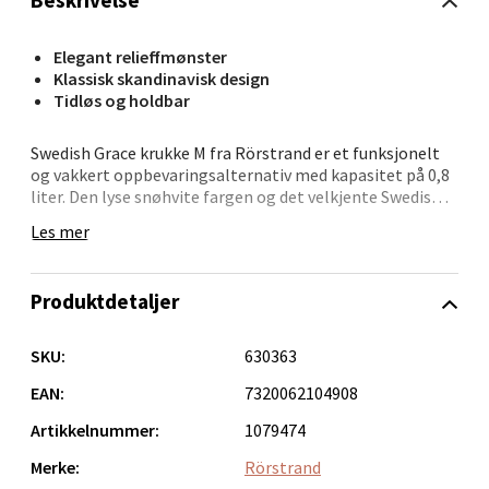
Beskrivelse
Bergen - Oasen Senter
Elegant relieffmønster
Klassisk skandinavisk design
Folke Bernadottes vei 52, 5147 Fyllingsdalen
Tidløs og holdbar
Åpent i dag 10-21
Swedish Grace krukke M fra Rörstrand er et funksjonelt
0 i butikk
og vakkert oppbevaringsalternativ med kapasitet på 0,8
liter. Den lyse snøhvite fargen og det velkjente Swedish
Velg
Grace-mønsteret i relieff gir krukken et mykt og
Les mer
sofistikert uttrykk. Den passer godt til mindre porsjoner
av tørrvarer, og gir et dekorativt løft uansett hvor den
plasseres.
Produktdetaljer
Oppdal - Aunasenteret
Krukken er solid og laget for å vare, samtidig som den
fremstår delikat og gjennomført. Enten du bruker den
SKU:
630363
alene eller sammen med andre deler i serien, bidrar den
Aunasenteret, Sunndalsvegen 3, 7340 Oppdal
til et ryddig og innbydende kjøkkenmiljø.
EAN:
7320062104908
Åpent i dag 10-19
Artikkelnummer:
1079474
0 i butikk
Merke:
Rörstrand