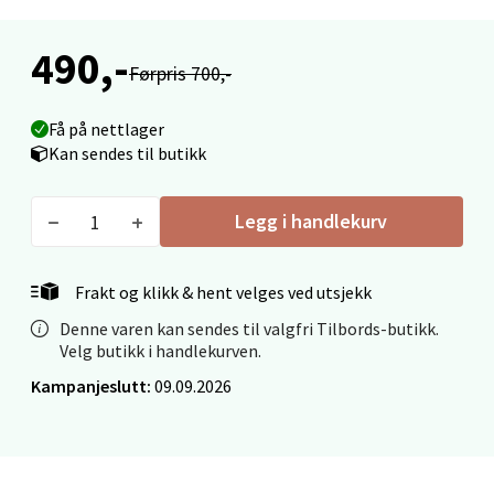
0 i butikk
490,-
Førpris 700,-
Velg
Få på nettlager
Kan sendes til butikk
Ålesund - Thon Senter Moa
Legg i handlekurv
Langelandsvegen 25, 6010 Ålesund
Åpent i dag 10-20
Frakt og klikk & hent velges ved utsjekk
0 i butikk
Denne varen kan sendes til valgfri Tilbords-butikk.
Velg butikk i handlekurven.
Velg
Kampanjeslutt:
09.09.2026
Molde - Moldetorget