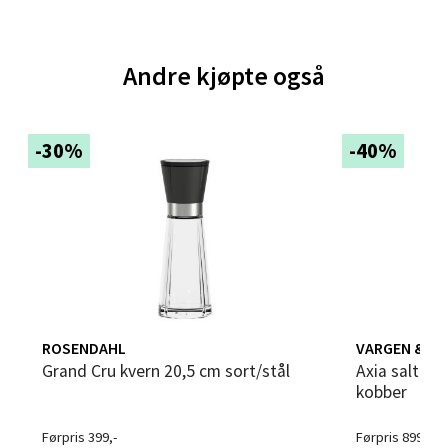
Åpent i dag 10-21
0 i butikk
Andre kjøpte også
Velg
-30%
-40%
Bergen - Thon Senter Sartor
Sartorvegen 12, 5353 Straume
Åpent i dag 10-21
0 i butikk
Velg
ROSENDAHL
VARGEN & T
Grand Cru kvern 20,5 cm sort/stål
Axia salt- & pepperkvern 18 cm 2 stk
kobber
Førpris 399,-
Førpris 899,-
Trondheim - Sirkus Shopping