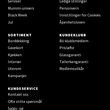
Serviser
Ledige stillinger
Velg
Mummi-univers
Personvern
Black Week
Innstillinger for Cookies
Jul
Åpenhetsloven
Leirvik - Stord
SORTIMENT
KUNDEKLUBB
Torgbakken 2, 5401 Stord
Borddekking
Bli klubbmedlem
Åpent i dag 10-17
Gavekort
Prisløfte
0 i butikk
Kjøkken
Glassgaranti
Interiør
Tallerkengaranti
Velg
Uterom
Medlemsvilkår
Kampanjer
KUNDESERVICE
Oslo - Thon Senter Storo
Kontakt oss
Ofte stilte spørsmål
Vitaminveien 7 - 9, 0485 Oslo
Salgs- og
Åpent i dag 10-21