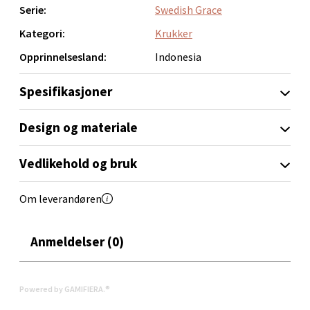
Velg
Serie:
Swedish Grace
Kategori:
Krukker
Opprinnelsesland:
Indonesia
Orkanger - Thon Senter Orkanger
Spesifikasjoner
Thon Senter Orkanger, Orkdalsveien 113, 7300
Orkanger
Design og materiale
Åpent i dag 09-20
0 i butikk
Vedlikehold og bruk
Velg
Om leverandøren
Anmeldelser (0)
Sandvika - Thon Senter Sandvika
Powered by GAMIFIERA.®
Brodtkorbsgate 7, 1338 Sandvika