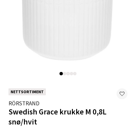
Velg
Mandal - Alti Mandal
Skarvøyveien 55, 4517 Mandal
Åpent i dag 10-20
0 i butikk
Velg
NETTSORTIMENT
RÖRSTRAND
Mo i Rana - Thon Senter Mo i Rana
Swedish Grace krukke M 0,8L
snø/hvit
Fridtjof Nansensgate 22, 8622 Mo i Rana
Åpent i dag 09-19