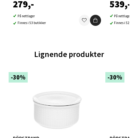
279,-
539,-
Falkenborgveien 5, 7044 Trondheim
På nettlager
På nettlager
Åpent i dag 09-21
Finnes i 53 butikker
Finnes i 52 buti
0 i butikk
Velg
Lignende produkter
Ski - Thon Senter Ski
-30%
-30%
Ski Storsenter, Jernbanesvingen 6, 1400 Ski
Åpent i dag 10-21
0 i butikk
Velg
RÖRSTRAND
RÖRSTRAND