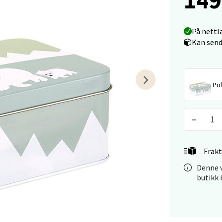
arkens markensgate 25B, 4611 Kristiansand
 dag 09-18
V
På nettl
tikk
Kan send
 - Linderud
Pol
Mogensøns vei 38, 0594 Oslo
 dag 10-21
V
tikk
Frakt
e/Jæren - M44
Denne v
butikk 
veien 2, 4340 Bryne
 dag 10-20
V
tikk