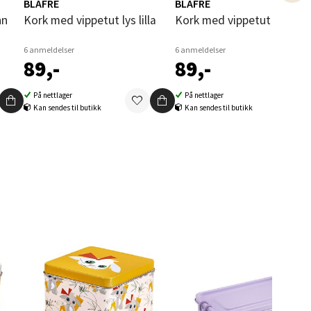
BLAFRE
BLAFRE
nn
Kork med vippetut lys lilla
Kork med vippetut rosa
6 anmeldelser
6 anmeldelser
89,-
89,-
elg
På nettlager
På nettlager
Kan sendes til butikk
Kan sendes til butikk
elg