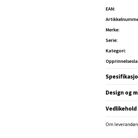
al - Alti Mandal
EAN:
yveien 55, 4517 Mandal
Artikkelnumme
 dag 10-20
V
Merke:
tikk
Serie:
Kategori:
 Rana - Thon Senter Mo i Rana
Opprinnelsesla
f Nansensgate 22, 8622 Mo i Rana
Spesifikasj
 dag 09-19
V
tikk
Design og m
Vedlikehold
und - Thon Senter Moa
Om leverandør
andsvegen 25, 6010 Ålesund
 dag 10-20