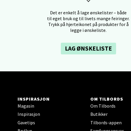
Tron
Det er enkelt å lage ønskelister – både
til eget bruk og til livets mange feiringer.
Falken
Trykk på hjerteikonet på produkter for å
Åpent i
legge i ønskeliste.
0 i bu
LAG ØNSKELISTE
Ski 
Ski Sto
Åpent i
0 i bu
INSPIRASJON
OM TILBORDS
Magasin
Om Tilbords
Sort
Inspirasjon
Butikker
Gavetips
Tilbords-appen
Strang
Bryllup
Samfunnsansvar