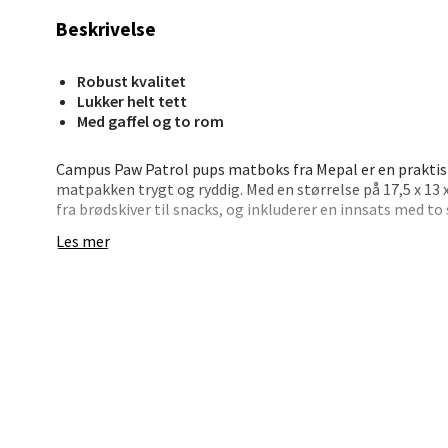
Bryn
Beskrivelse
Jupiter
Åpent i
Robust kvalitet
Lukker helt tett
0 i bu
Med gaffel og to rom
Campus Paw Patrol pups matboks fra Mepal er en praktis
Stav
matpakken trygt og ryddig. Med en størrelse på 17,5 x 13 x
fra brødskiver til snacks, og inkluderer en innsats med to
Madl
Les mer
Den smarte lukkemekanismen sikrer at lokket holder seg 
for barna ved hjelp av knappen foran. Matboksen er laget
Madlak
støtsikkert og har en dekorativ, blank overflate. Den kan
Åpent i
mikroovn eller fryser.
0 i bu
Designet gjør boksen både morsom og personlig, samtidig
Campus-serie som har vært et pålitelig valg for skolepro
Leva