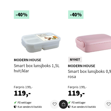
Åles
-40%
-40%
Langel
Åpent i
0 i bu
Mold
MODERN HOUSE
NYHET
Smart box lunsjboks 1,5L
MODERN HOUSE
Torget
hvit/klar
Smart box lunsjboks 0,9L lys
Åpent i
rosa
0 i bu
Førpris 199,-
Førpris 199,-
119,-
119,-
Narv
På nettlager
På nettlager
Kan sendes til butikk
Kan sendes til butikk