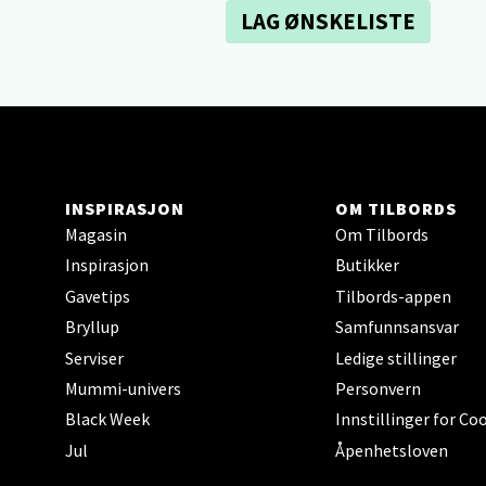
LAG ØNSKELISTE
Sartor
Åpent i
0 i bu
Tron
INSPIRASJON
OM TILBORDS
Falken
Magasin
Om Tilbords
Åpent i
Inspirasjon
Butikker
0 i bu
Gavetips
Tilbords-appen
Bryllup
Samfunnsansvar
Serviser
Ledige stillinger
Ski 
Mummi-univers
Personvern
Ski Sto
Black Week
Innstillinger for Co
Åpent i
Jul
Åpenhetsloven
0 i bu