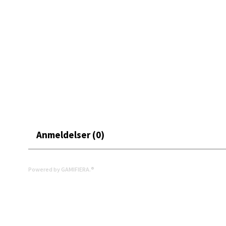
Moafjæ
Åpent i
0 i bu
Mand
Skarvø
Åpent i
0 i bu
Anmeldelser (0)
Mo i
Powered by GAMIFIERA.®
Fridtjo
Åpent i
0 i bu