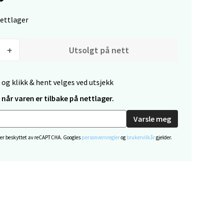
elg
nettlager
Utsolgt på nett
 og klikk & hent velges ved utsjekk
elg
når varen er tilbake på nettlager.
Varsle meg
 er beskyttet av reCAPTCHA. Googles
personvernregler
og
brukervilkår
gjelder.
elg