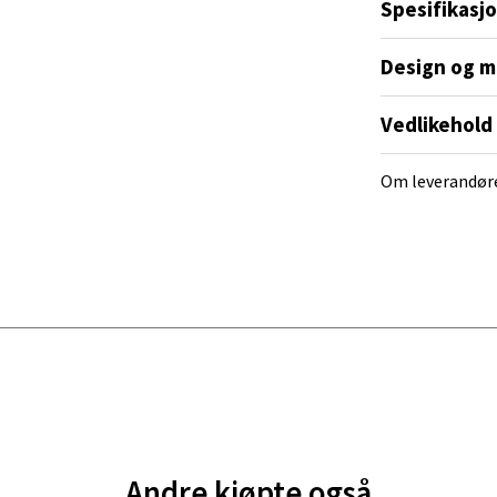
ra 14, 7606 Levanger
Spesifikasj
 dag 10-20
V
Design og m
tikk
Vedlikehold
al - Alti Mandal
Om leverandør
yveien 55, 4517 Mandal
 dag 10-20
V
tikk
 Rana - Thon Senter Mo i Rana
f Nansensgate 22, 8622 Mo i Rana
 dag 09-19
V
tikk
Andre kjøpte også