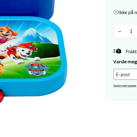
V
tikk
Ikke på 
tiansand - Markens
arkens markensgate 25B, 4611 Kristiansand
 dag 09-18
Frakt
V
tikk
Varsle meg 
 - Linderud
Dette nettstedet
Mogensøns vei 38, 0594 Oslo
 dag 10-21
V
tikk