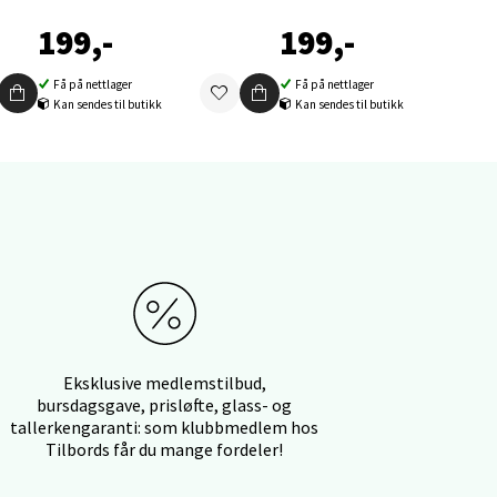
199,-
199,-
Få på nettlager
Få på nettlager
Kan sendes til butikk
Kan sendes til butikk
elg
elg
Eksklusive medlemstilbud,
bursdagsgave, prisløfte, glass- og
tallerkengaranti: som klubbmedlem hos
Tilbords får du mange fordeler!