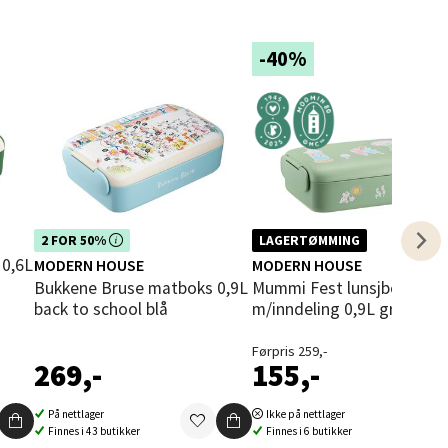
-40%
elg
Dette produktet er inkludert i vår
2 FOR 50%
LAGERTØMMING
kampanje. Benytt deg av rabatten i
MODERN HOUSE
MODERN HOUSE
dag!
Bukkene Bruse matboks 0,9L
Mummi Fest lunsjboks
back to school blå
m/inndeling 0,9L grønn/mu
elg
Førpris 259,-
269,-
155,-
På nettlager
Ikke på nettlager
Finnes i 43 butikker
Finnes i 6 butikker