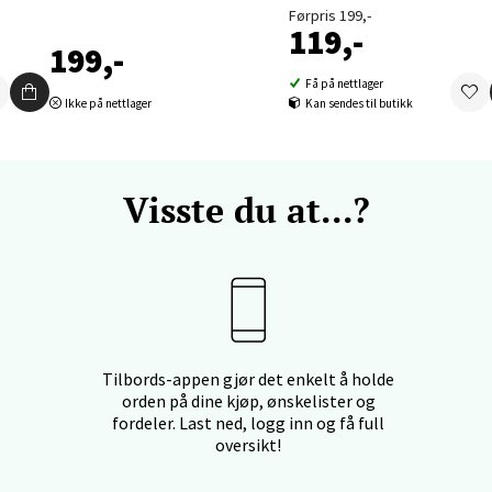
Førpris 199,-
119,-
199,-
nger - Thon Senter Orkanger
Få på nettlager
Ikke på nettlager
Kan sendes til butikk
enter Orkanger, Orkdalsveien 113, 7300 Orkanger
 dag 09-20
V
tikk
Visste du at...?
vika - Thon Senter Sandvika
orbsgate 7, 1338 Sandvika
 dag 10-21
V
tikk
Tilbords-appen gjør det enkelt å holde
orden på dine kjøp, ønskelister og
fordeler. Last ned, logg inn og få full
oversikt!
en - Thon Senter Sartor