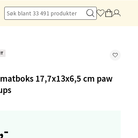
elg
NT
matboks 17,7x13x6,5 cm paw
elg
ups
,-