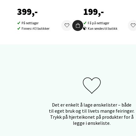
399,-
199,-
Orka
På nettlager
Få på nettlager
Finnes i 43 butikker
Kan sendes til butikk
Thon S
Åpent i
0 i bu
Sand
Brodtk
Åpent i
0 i bu
Det er enkelt å lage ønskelister – både
til eget bruk og til livets mange feiringer.
Trykk på hjerteikonet på produkter for å
legge i ønskeliste.
Berg