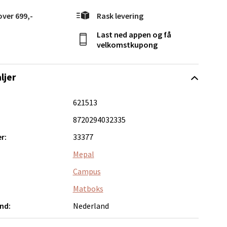
over 699,-
Rask levering
Last ned appen og få
velkomstkupong
elg
ljer
621513
8720294032335
r:
33377
Vel
Mepal
g
Campus
Matboks
nd:
Nederland