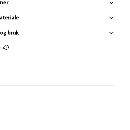
oner
elg
ateriale
 og bruk
en
elg
elg