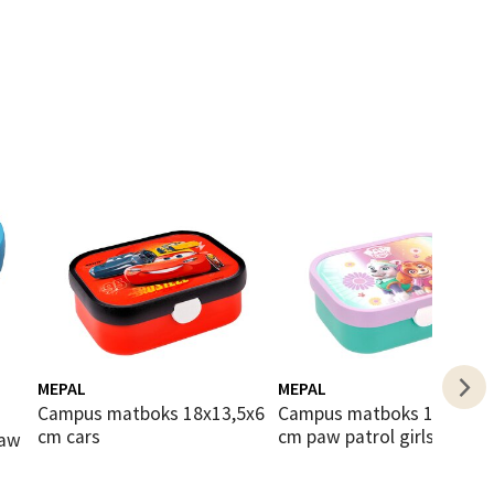
elg
elg
MEPAL
MEPAL
Campus matboks 18x13,5x6
Campus matboks 18x13,2x6
cm cars
cm paw patrol girls
elg