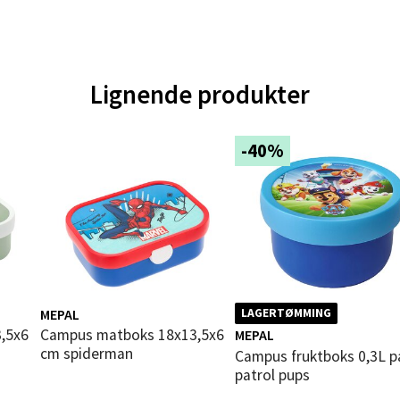
gata 1, 8514 Narvik
 dag 10-20
V
tikk
Lignende produkter
en - Oasen Senter
-40%
ernadottes vei 52, 5147 Fyllingsdalen
 dag 10-21
V
tikk
al - Aunasenteret
MEPAL
LAGERTØMMING
nteret, Sunndalsvegen 3, 7340 Oppdal
Campus matboks 18x13,5x6
MEPAL
cm spiderman
 dag 10-19
Campus fruktboks 0,3L paw
V
patrol pups
tikk