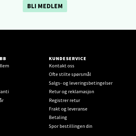
BLI MEDLEM
elg
BB
KUNDESERVICE
dlem
Kontakt oss
elg
Ofte stilte spørsmål
Salgs- og leveringsbetingelser
anti
Retur og reklamasjon
år
Registrer retur
Frakt og leveranse
Betaling
Spor bestillingen din
elg