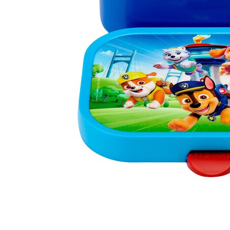
0 i bu
Kris
Lillem
Åpent i
0 i bu
Oslo
Erich 
Åpent i
0 i bu