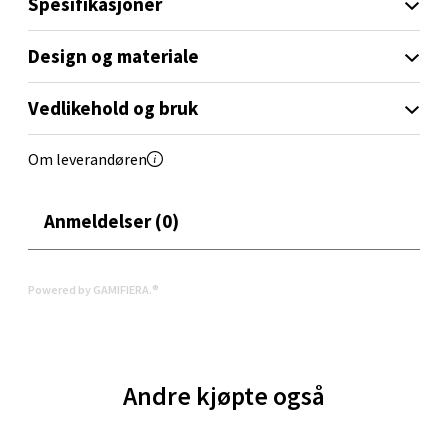
Spesifikasjoner
Aunasenteret, Sunndalsvegen 3, 7340 Oppdal
Design og materiale
Åpent i dag 10-19
0 i butikk
Vedlikehold og bruk
Velg
Om leverandøren
Anmeldelser (0)
Orkanger - Thon Senter Orkanger
Powered by GAMIFIERA.®
Thon Senter Orkanger, Orkdalsveien 113, 7300
Orkanger
Åpent i dag 09-20
0 i butikk
Andre kjøpte også
Velg