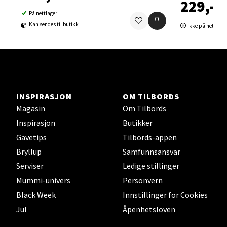
229,-
Åpent i dag 10-21
På nettlager
0 i butikk
Kan sendes til butikk
Ikke på nettlage
Velg
INSPIRASJON
OM TILBORDS
Sortland - Sortland Storsenter
Magasin
Om Tilbords
Inspirasjon
Butikker
Strangata 26, 8400 Sortland
Åpent i dag 10-19
Gavetips
Tilbords-appen
Bryllup
Samfunnsansvar
0 i butikk
Serviser
Ledige stillinger
Mummi-univers
Personvern
Velg
Black Week
Innstillinger for Cookies
Jul
Åpenhetsloven