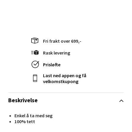
Velg
Molde - Moldetorget
Fri frakt over 699,-
Torget 1, 6413 Molde
Rask levering
Åpent i dag 10-20
Prisløfte
0 i butikk
Last ned appen og få
velkomstkupong
Velg
Beskrivelse
Narvik - Thon Senter Malmporten
Enkel å ta med seg
100% tett
Bolagsgata 1, 8514 Narvik
Åpent i dag 10-20