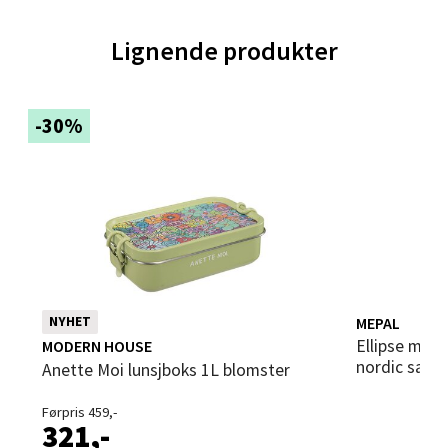
Velg
Lignende produkter
-30%
Trondheim - Sirkus Shopping
Falkenborgveien 5, 7044 Trondheim
Åpent i dag 09-21
0 i butikk
Velg
MEPAL
NYHET
Ellipse mini lunsjbeger 300+120 ml
MODERN HOUSE
nordic sage
Anette Moi lunsjboks 1L blomster
Ski - Thon Senter Ski
Førpris 459,-
321,-
Ski Storsenter, Jernbanesvingen 6, 1400 Ski