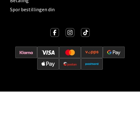
Betaling
Spor bestillingen din
Oslo - Thon Senter Storo
Vitaminveien 7 - 9, 0485 Oslo
Åpent i dag 10-21
0 i butikk
Velg
Lillehammer - Strandtorget
Strandtorget, 2609 Lillehammer
Åpent i dag 09-20
0 i butikk