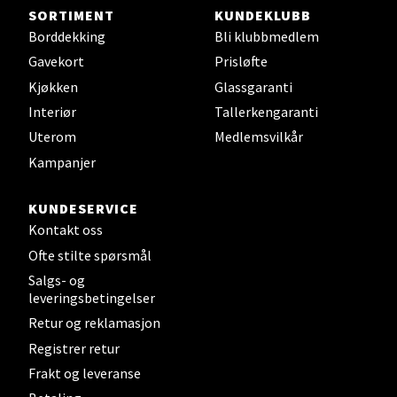
Steinkjer - Thon Senter Steinkjer
SORTIMENT
KUNDEKLUBB
Borddekking
Bli klubbmedlem
Sjøfartsgata 2, 7714 Steinkjer
Gavekort
Prisløfte
Åpent i dag 10-20
Kjøkken
Glassgaranti
0 i butikk
Interiør
Tallerkengaranti
Uterom
Medlemsvilkår
Velg
Kampanjer
KUNDESERVICE
Leirvik - Stord
Kontakt oss
Ofte stilte spørsmål
Torgbakken 2, 5401 Stord
Salgs- og
Åpent i dag 10-17
leveringsbetingelser
Retur og reklamasjon
0 i butikk
Registrer retur
Velg
Frakt og leveranse