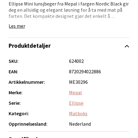
Ellipse Mini lunsjbeger fra Mepal i fargen Nordic Black gir
deg en allsidig og elegant løsning for å ta med mat på
0 i butikk
farten. Det kompakte designet gjør det enkelt å
oppbevare både i vesken og ryggsekken.
Les mer
Velg
Med en kapasitet på 300 ml i hovedbegeret og 120 ml i
toppbeholderen, er det perfekt for alt fra yoghurt med
Produktdetaljer
müsli til salater med dressing ved siden av. Ingrediensene
holdes adskilt til de skal nytes, takket være de to
Bergen - Oasen Senter
separate beholderne med egne lokk.
SKU:
624002
Folke Bernadottes vei 52, 5147 Fyllingsdalen
Begeret er 100 % tett og tåler både mikrobølgeovn og
EAN:
8720294022886
oppvaskmaskin, som gjør det enkelt å rengjøre og bruke
Åpent i dag 10-21
Artikkelnummer:
ME30296
om igjen. Passer ypperlig for barn som trenger en
0 i butikk
praktisk måte å ta med snacks til skolen, barnehagen
Merke:
Mepal
eller på utflukt.
Serie:
Ellipse
Velg
Kategori:
Matboks
Opprinnelsesland:
Nederland
Oppdal - Aunasenteret