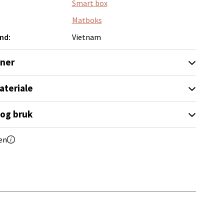
Smart box
Matboks
nd:
Vietnam
oner
elg
ateriale
 og bruk
en
elg