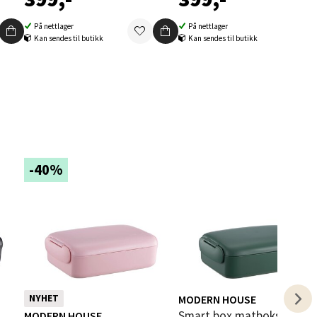
På nettlager
På nettlager
Kan sendes til butikk
Kan sendes til butikk
elg
-40%
elg
MODERN HOUSE
NYHET
Smart box matboks 0,9L
MODERN HOUSE