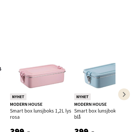
elg
elg
NYHET
NYHET
MODERN HOUSE
MODERN HOUSE
Smart box lunsjboks 1,2L lys
Smart box lunsjboks 1,2L lys
rosa
blå
elg
399,-
399,-