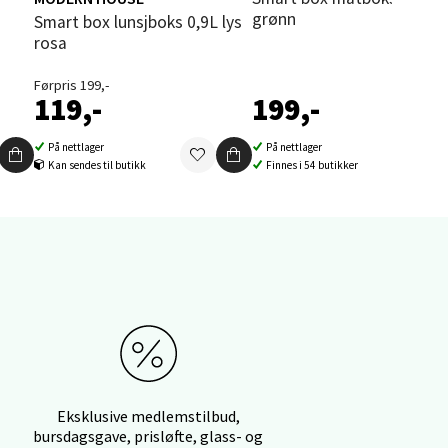
grønn
Smart box lunsjboks 0,9L lys
rosa
elg
Førpris 199,-
119,-
199,-
På nettlager
På nettlager
Kan sendes til butikk
Finnes i 54 butikker
elg
Eksklusive medlemstilbud,
elg
bursdagsgave, prisløfte, glass- og