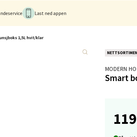
V
tikk
ndeservice
Last ned appen
anger og Sandnes - Kvadrat
unsjboks 1,5L hvit/klar
Stokkavei 1, 4313 Sandnes
 dag 10-21
NETTSORTIME
V
tikk
MODERN HO
Smart bo
en - Thon Senter Lagunen
veien 1, 5239 Bergen
 dag 10-21
119
V
tikk