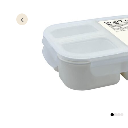
Kris
Lillem
Åpent i
0 i bu
Oslo
Erich 
Åpent i
0 i bu
Bryn
Jupiter