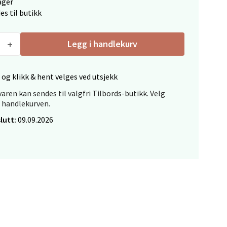
ager
es til butikk
Legg i handlekurv
elg
 og klikk & hent velges ved utsjekk
aren kan sendes til valgfri Tilbords-butikk. Velg
i handlekurven.
lutt:
09.09.2026
elg