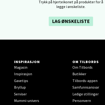
Trykk på hjerteikonet på produkter for å
legge i ønskeliste.
Tron
LAG ØNSKELISTE
Falken
Åpent i
0 i bu
Ski 
INSPIRASJON
OM TILBORDS
Magasin
Om Tilbords
Ski Sto
Inspirasjon
Butikker
Åpent i
Gavetips
Tilbords-appen
0 i bu
Bryllup
Samfunnsansvar
Serviser
Ledige stillinger
Mummi-univers
Personvern
Sort