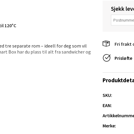
 dag 10-20
V
Sjekk lev
tikk
il 120°C
anger og Sandnes - Thon Senter
a
Fri frakt 
d tre separate rom – ideell for deg som vil
rt Box har du plass til alt fra sandwicher og
rossen nr 9, 4042 Stavanger
Prisløfte
 dag 10-20
nsjboksen kan vaskes i oppvaskmaskin og passer
tikk
Produktdeta
SKU:
nger - Magneten
EAN:
ra 14, 7606 Levanger
Artikkelnumme
 dag 10-20
V
Merke:
tikk