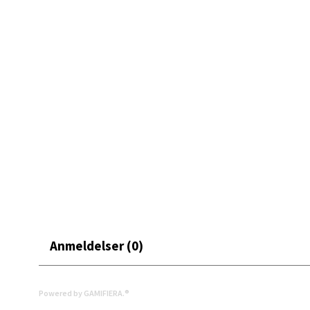
Mand
Skarvø
Åpent i
0 i bu
Mo i
Fridtjo
Åpent i
0 i bu
Anmeldelser (0)
Åles
Powered by GAMIFIERA.®