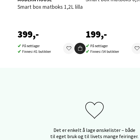
dag!
Smart box matboks 1,2L lilla
Thon S
Åpent i
0 i bu
399,-
199,-
På nettlager
På nettlager
Sand
Finnes i 41 butikker
Finnes i 54 butikker
Brodtk
Åpent i
0 i bu
Berg
Sartor
Åpent i
Det er enkelt å lage ønskelister – både
til eget bruk og til livets mange feiringer.
0 i bu