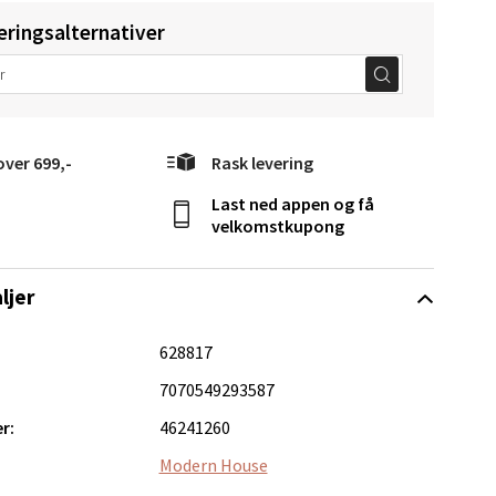
elg
eringsalternativer
over 699,-
Rask levering
Last ned appen og få
velkomstkupong
Vel
g
ljer
628817
7070549293587
r:
46241260
elg
Modern House