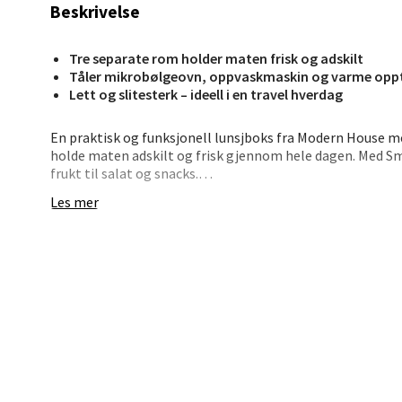
Åpent i
Beskrivelse
0 i bu
Tre separate rom holder maten frisk og adskilt
Tåler mikrobølgeovn, oppvaskmaskin og varme oppt
Lett og slitesterk – ideell i en travel hverdag
Stav
Madl
En praktisk og funksjonell lunsjboks fra Modern House me
holde maten adskilt og frisk gjennom hele dagen. Med Sma
Madlak
frukt til salat og snacks.
Åpent i
Les mer
Produsert i slitesterk plast som tåler opp til 120 °C. Lu
0 i bu
godt for en travel hverdag.
- Volum: 1,5 liter
- Tre adskilte rom
Leva
- Lett, solid og varmebestandig
- Enkel rengjøring i oppvaskmaskin
- Ideell til matpakke eller turmat
Moafjæ
Åpent i
0 i bu