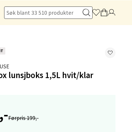
elg
NT
elg
USE
x lunsjboks 1,5L hvit/klar
,-
elg
Førpris 199,-