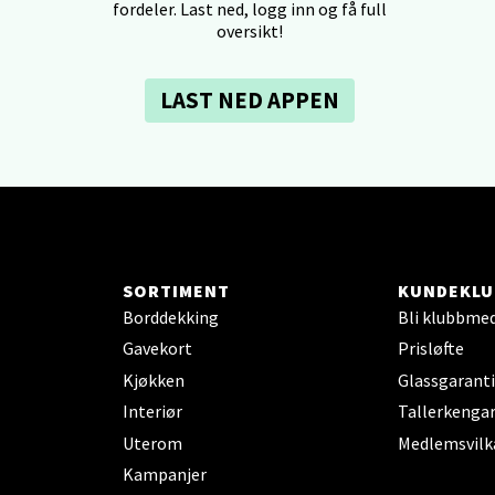
fordeler. Last ned, logg inn og få full
oversikt!
dheim - Sirkus Shopping
LAST NED APPEN
borgveien 5, 7044 Trondheim
 dag 09-21
V
tikk
- Thon Senter Ski
SORTIMENT
KUNDEKLU
Borddekking
Bli klubbme
rsenter, Jernbanesvingen 6, 1400 Ski
Gavekort
Prisløfte
 dag 10-21
V
Kjøkken
Glassgaranti
tikk
Interiør
Tallerkengar
Uterom
Medlemsvilk
Kampanjer
land - Sortland Storsenter