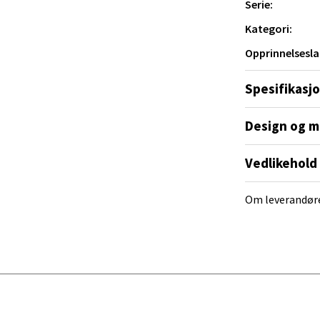
Serie:
Kategori:
al - Alti Mandal
Opprinnelsesla
yveien 55, 4517 Mandal
Spesifikasj
 dag 10-20
V
tikk
Design og m
Vedlikehold
 Rana - Thon Senter Mo i Rana
Om leverandør
f Nansensgate 22, 8622 Mo i Rana
 dag 09-19
V
tikk
und - Thon Senter Moa