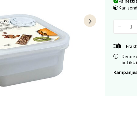
På nettl
tiansand - Markens
Kan send
arkens markensgate 25B, 4611 Kristiansand
 dag 09-18
V
tikk
Frakt
Denne v
 - Linderud
butikk 
Kampanjes
Mogensøns vei 38, 0594 Oslo
 dag 10-21
V
tikk
e/Jæren - M44
veien 2, 4340 Bryne