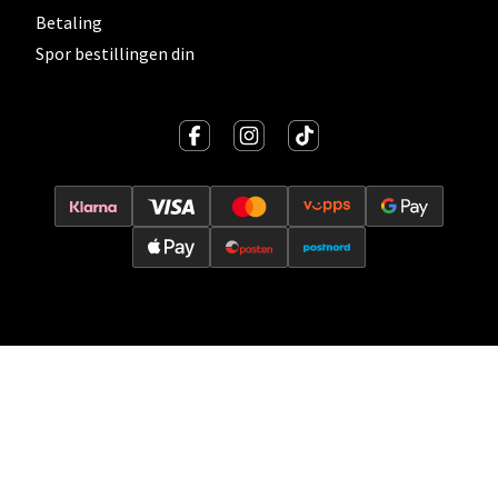
0 i butikk
Betaling
Spor bestillingen din
Velg
Ski - Thon Senter Ski
Ski Storsenter, Jernbanesvingen 6, 1400 Ski
Åpent i dag 10-21
0 i butikk
Velg
Sortland - Sortland Storsenter