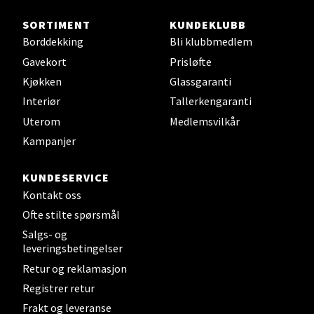
Velg
SORTIMENT
KUNDEKLUBB
Borddekking
Bli klubbmedlem
Gavekort
Prisløfte
Bergen - Thon Senter Sartor
Kjøkken
Glassgaranti
Interiør
Tallerkengaranti
Sartorvegen 12, 5353 Straume
Uterom
Medlemsvilkår
Åpent i dag 10-21
Kampanjer
0 i butikk
KUNDESERVICE
Velg
Kontakt oss
Ofte stilte spørsmål
Salgs- og
leveringsbetingelser
Trondheim - Sirkus Shopping
Retur og reklamasjon
Falkenborgveien 5, 7044 Trondheim
Registrer retur
Åpent i dag 09-21
Frakt og leveranse