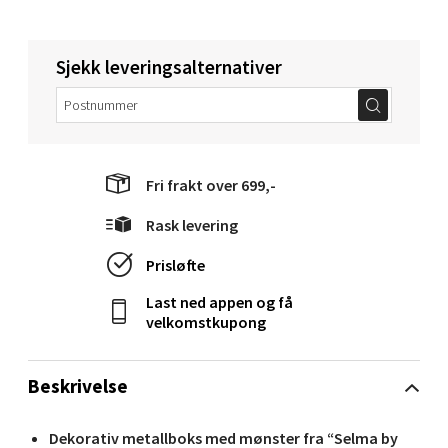
Mandal - Alti Mandal
Sjekk leveringsalternativer
Skarvøyveien 55, 4517 Mandal
Åpent i dag 10-20
0 i butikk
Fri frakt over 699,-
Velg
Rask levering
Prisløfte
Mo i Rana - Thon Senter Mo i Rana
Last ned appen og få
velkomstkupong
Fridtjof Nansensgate 22, 8622 Mo i Rana
Åpent i dag 09-19
Beskrivelse
0 i butikk
Dekorativ metallboks med mønster fra “Selma by
Velg