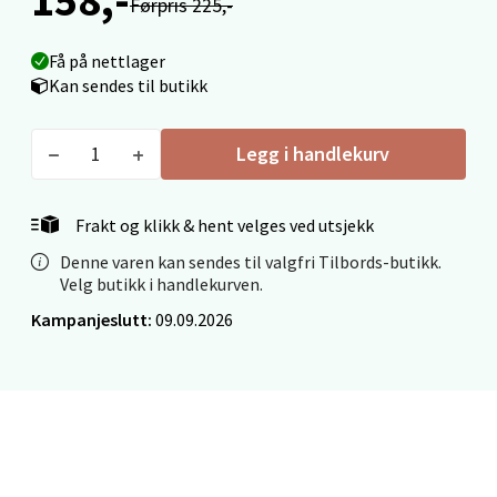
Førpris 225,-
Madlakrossen nr 9, 4042 Stavanger
Åpent i dag 10-20
Få på nettlager
0 i butikk
Kan sendes til butikk
Velg
Legg i handlekurv
Frakt og klikk & hent velges ved utsjekk
Levanger - Magneten
Denne varen kan sendes til valgfri Tilbords-butikk.
Velg butikk i handlekurven.
Moafjæra 14, 7606 Levanger
Kampanjeslutt:
09.09.2026
Åpent i dag 10-20
0 i butikk
Velg