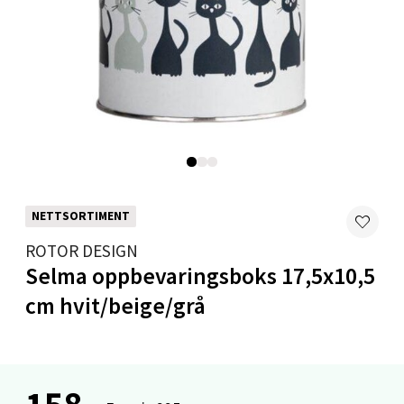
Velg
Bryne/Jæren - M44
Jupiterveien 2, 4340 Bryne
Åpent i dag 10-20
0 i butikk
NETTSORTIMENT
ROTOR DESIGN
Velg
Selma oppbevaringsboks 17,5x10,5
cm hvit/beige/grå
Stavanger og Sandnes - Thon
Senter Madla
158,-