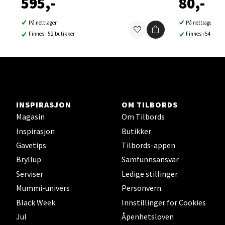
595,-
80,-
Orkanger - Thon Senter Orkanger
På nettlager
På nettlager
Thon Senter Orkanger, Orkdalsveien 113, 7300
Finnes i 52 butikker
Finnes i 54 buti
Orkanger
Åpent i dag 09-20
0 i butikk
Velg
INSPIRASJON
OM TILBORDS
Magasin
Om Tilbords
Inspirasjon
Butikker
Gavetips
Tilbords-appen
Sandvika - Thon Senter Sandvika
Bryllup
Samfunnsansvar
Brodtkorbsgate 7, 1338 Sandvika
Serviser
Ledige stillinger
Åpent i dag 10-21
Mummi-univers
Personvern
0 i butikk
Black Week
Innstillinger for Cookies
Jul
Åpenhetsloven