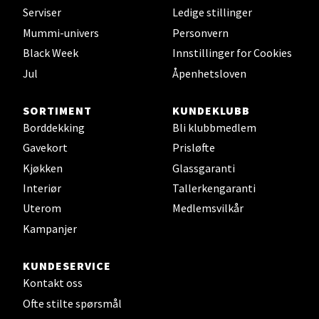
Stavanger og Sandnes - Thon
Serviser
Ledige stillinger
Senter Madla
Mummi-univers
Personvern
Black Week
Innstillinger for Cookies
Madlakrossen nr 9, 4042 Stavanger
Jul
Åpenhetsloven
Åpent i dag 10-20
SORTIMENT
KUNDEKLUBB
Borddekking
Bli klubbmedlem
Velg
Gavekort
Prisløfte
Kjøkken
Glassgaranti
Interiør
Tallerkengaranti
Levanger - Magneten
Uterom
Medlemsvilkår
Kampanjer
Moafjæra 14, 7606 Levanger
Åpent i dag 10-20
KUNDESERVICE
Kontakt oss
Velg
Ofte stilte spørsmål