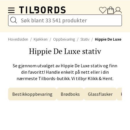
Hopp til hovedinnholdet
Karlsøyveien 12, 9015 Tromsø
Åpent i dag 10-21
Velg
Hovedsiden
Kjøkken
Oppbevaring
Stativ
Hippie De Luxe
Hippie De Luxe
stativ
Harstad - Thon Senter
Se gjennom utvalget av
Hippie De Luxe
stativ og finn
din favoritt! Handle enkelt på nett eller i din
Kanebogen
nærmeste Tilbords-butikk. Vi tilbyr Klikk & Hent.
Skillevegen 5, 9411 Harstad
Bestikkoppbevaring
Brødboks
Glassflasker
Kak
Åpent i dag 10-20
Velg