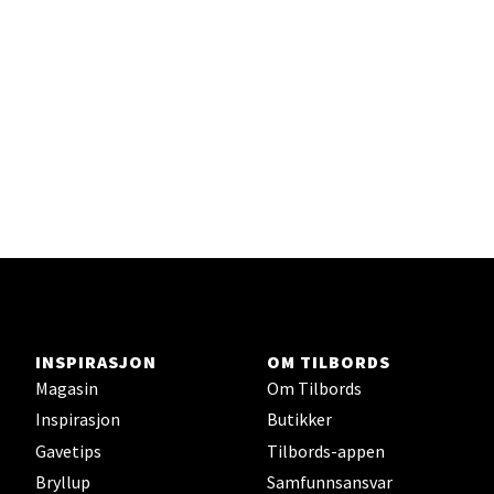
Erich Mogensøns vei 38, 0594 Oslo
Åpent i dag 10-21
Velg
Bryne/Jæren - M44
Jupiterveien 2, 4340 Bryne
Åpent i dag 10-20
INSPIRASJON
OM TILBORDS
Magasin
Om Tilbords
Velg
Inspirasjon
Butikker
Gavetips
Tilbords-appen
Bryllup
Samfunnsansvar