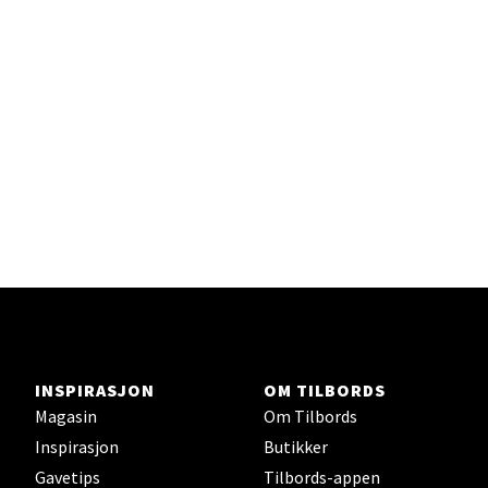
Trondheim - Sirkus Shopping
Falkenborgveien 5, 7044 Trondheim
Åpent i dag 09-21
Velg
Ski - Thon Senter Ski
Ski Storsenter, Jernbanesvingen 6, 1400 Ski
Åpent i dag 10-21
INSPIRASJON
OM TILBORDS
Magasin
Om Tilbords
Velg
Inspirasjon
Butikker
Gavetips
Tilbords-appen