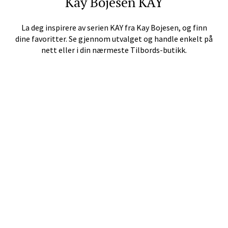
Kay Bojesen
KAY
Moafjæra 14, 7606 Levanger
Åpent i dag 10-20
La deg inspirere av serien
KAY
fra
Kay Bojesen
, og finn
dine favoritter. Se gjennom utvalget og handle enkelt på
nett eller i din nærmeste Tilbords-butikk.
Velg
Mandal - Alti Mandal
Skarvøyveien 55, 4517 Mandal
Åpent i dag 10-20
Velg