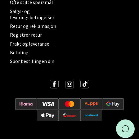
Ofte stilte spørsmål
Salgs- og
leveringsbetingelser
Leirvik - Stord
Retur og reklamasjon
Registrer retur
Torgbakken 2, 5401 Stord
Frakt og leveranse
Åpent i dag 10-17
Betaling
Spor bestillingen din
Velg
Oslo - Thon Senter Storo
Vitaminveien 7 - 9, 0485 Oslo
Åpent i dag 10-21