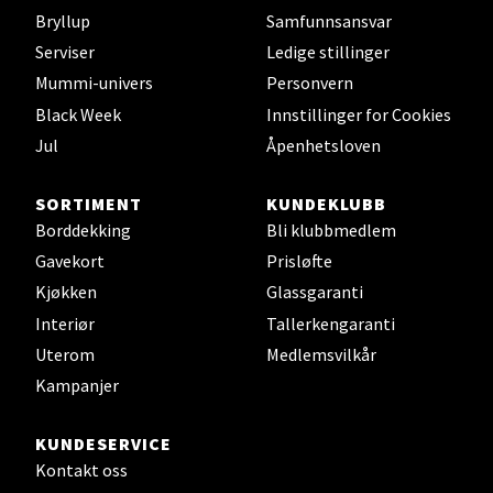
Bryllup
Samfunnsansvar
Serviser
Ledige stillinger
Sortland - Sortland Storsenter
Mummi-univers
Personvern
Strangata 26, 8400 Sortland
Black Week
Innstillinger for Cookies
Åpent i dag 10-19
Jul
Åpenhetsloven
SORTIMENT
KUNDEKLUBB
Velg
Borddekking
Bli klubbmedlem
Gavekort
Prisløfte
Kjøkken
Glassgaranti
Steinkjer - Thon Senter Steinkjer
Interiør
Tallerkengaranti
Uterom
Medlemsvilkår
Sjøfartsgata 2, 7714 Steinkjer
Kampanjer
Åpent i dag 10-20
KUNDESERVICE
Kontakt oss
Velg