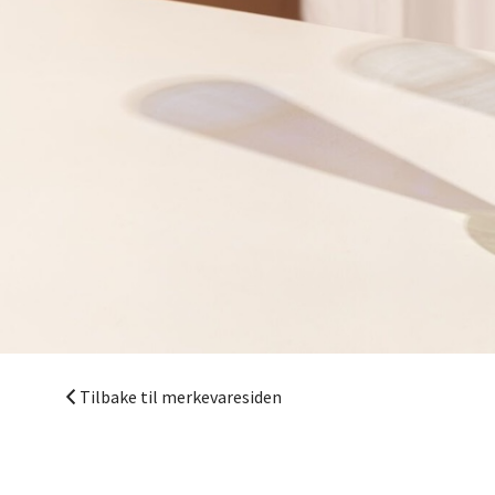
Åpent i
Mand
Skarvø
Åpent i
Mo i
Fridtjo
Åpent i
Tilbake til merkevaresiden
Åles