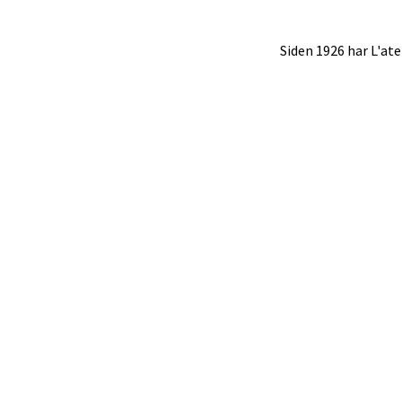
Langel
Siden 1926 har L'ate
Åpent i
Mold
Torget
Åpent i
Narv
Bolags
Åpent i