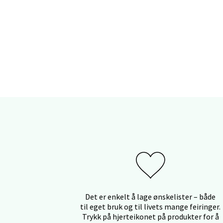
Lill
Strand
Åpent i
Strø
Støper
Åpent i
Det er enkelt å lage ønskelister – både
til eget bruk og til livets mange feiringer.
Sunn
Trykk på hjerteikonet på produkter for å