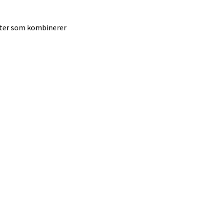
dukter som kombinerer
elg
elg
elg