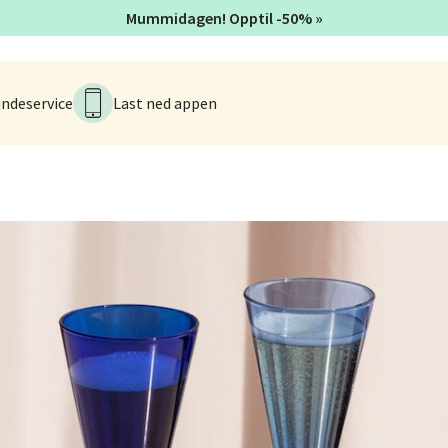
Mummidagen! Opptil -50% »
e/Jæren - M44
veien 2, 4340 Bryne
 dag 10-20
V
ndeservice
Last ned appen
anger og Sandnes - Thon Senter
a
rossen nr 9, 4042 Stavanger
 dag 10-20
nger - Magneten
ra 14, 7606 Levanger