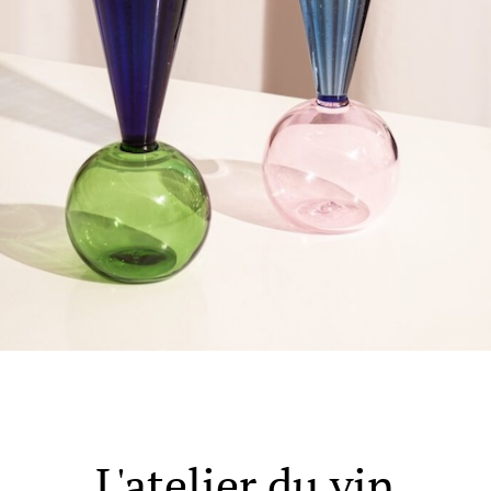
 dag 10-20
V
al - Alti Mandal
yveien 55, 4517 Mandal
 dag 10-20
V
 Rana - Thon Senter Mo i Rana
f Nansensgate 22, 8622 Mo i Rana
 dag 09-19
V
L'atelier du vin
und - Thon Senter Moa