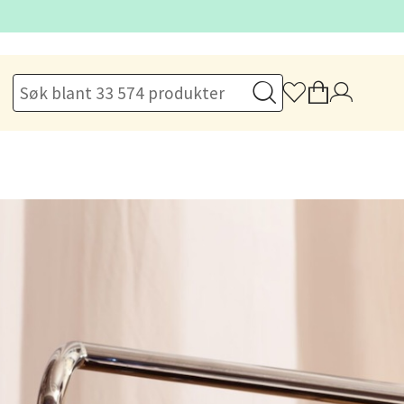
elg
Vel
g