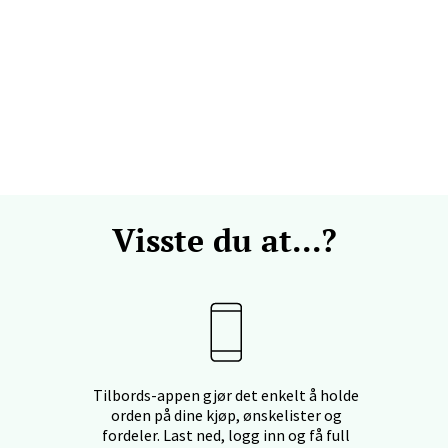
ehammer - Strandtorget
torget, 2609 Lillehammer
 dag 09-20
V
Visste du at...?
mmen - Thon Senter Strømmen
ivn. 5, 2010 Strømmen
 dag 10-21
V
Tilbords-appen gjør det enkelt å holde
orden på dine kjøp, ønskelister og
dalsøra - Alti Sunndal
fordeler. Last ned, logg inn og få full