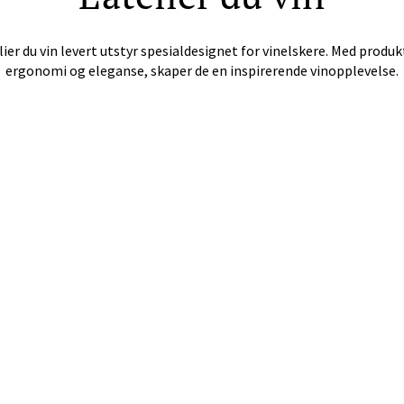
andsvegen 25, 6010 Ålesund
lier du vin levert utstyr spesialdesignet for vinelskere. Med pro
 dag 10-20
V
ergonomi og eleganse, skaper de en inspirerende vinopplevelse.
e - Moldetorget
 1, 6413 Molde
 dag 10-20
V
ik - Thon Senter Malmporten
gata 1, 8514 Narvik
 dag 10-20
V