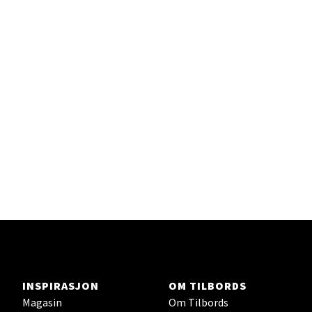
Fridtjof Nansensgate 22, 8622 Mo i Rana
Åpent i dag 09-19
Velg
Ålesund - Thon Senter Moa
Langelandsvegen 25, 6010 Ålesund
Åpent i dag 10-20
Velg
INSPIRASJON
OM TILBORDS
Magasin
Om Tilbords