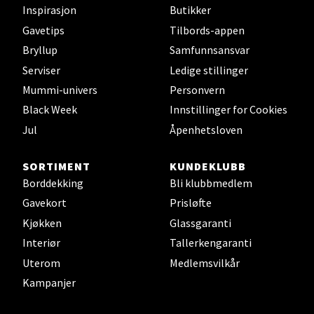
Inspirasjon
Butikker
Molde - Moldetorget
Gavetips
Tilbords-appen
Bryllup
Samfunnsansvar
Torget 1, 6413 Molde
Åpent i dag 10-20
Serviser
Ledige stillinger
Mummi-univers
Personvern
Black Week
Innstillinger for Cookies
Velg
Jul
Åpenhetsloven
SORTIMENT
KUNDEKLUBB
Borddekking
Bli klubbmedlem
Narvik - Thon Senter
Gavekort
Prisløfte
Malmporten
Kjøkken
Glassgaranti
Interiør
Tallerkengaranti
Bolagsgata 1, 8514 Narvik
Åpent i dag 10-20
Uterom
Medlemsvilkår
Kampanjer