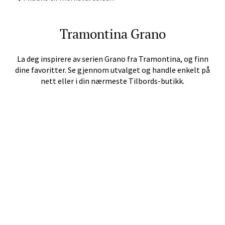
Bergen - Thon Senter Lagunen
Laguneveien 1, 5239 Bergen
Tramontina
Grano
Åpent i dag 10-21
La deg inspirere av serien
Grano
fra
Tramontina
, og finn
dine favoritter. Se gjennom utvalget og handle enkelt på
Velg
nett eller i din nærmeste Tilbords-butikk.
Kristiansand - Markens
Lillemarkens markensgate 25B, 4611
Kristiansand
Åpent i dag 09-18
Velg