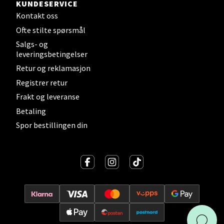
Velg
KUNDESERVICE
Kontakt oss
Ofte stilte spørsmål
Salgs- og
Bergen - Oasen Senter
leveringsbetingelser
Retur og reklamasjon
Folke Bernadottes vei 52, 5147 Fyllingsdalen
Åpent i dag 10-21
Registrer retur
Frakt og leveranse
Betaling
Velg
Spor bestillingen din
Oppdal - Aunasenteret
Aunasenteret, Sunndalsvegen 3, 7340 Oppdal
Åpent i dag 10-19