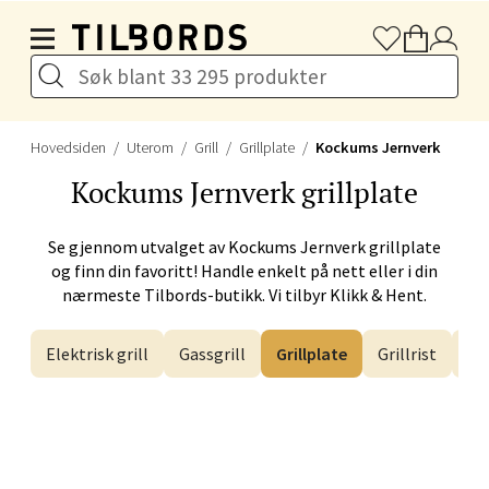
Hopp til hovedinnholdet
Førde - Alti Førde
Naustdalsveien 4, 6800 Førde
Åpent i dag 10-20
Hovedsiden
Uterom
Grill
Grillplate
Kockums Jernverk
Velg
Kockums Jernverk
grillplate
Se gjennom utvalget av
Kockums Jernverk
grillplate
og finn din favoritt! Handle enkelt på nett eller i din
Bergen - Galleriet
nærmeste Tilbords-butikk. Vi tilbyr Klikk & Hent.
Torgalmenningen 8, 5014 Bergen
Elektrisk grill
Gassgrill
Grillplate
Grillrist
Gr
Åpent i dag 09-21
Velg