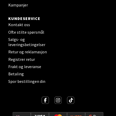
Kampanjer
Velg
KUNDESERVICE
Kontakt oss
Ofte stilte spørsmål
Salgs- og
Sandefjord - Hvaltorvet
leveringsbetingelser
Retur og reklamasjon
Torget 7, 3210 Sandefjord
Åpent i dag 10-20
Registrer retur
Frakt og leveranse
Betaling
Velg
Spor bestillingen din
Tromsø - Jekta Storsenter
Karlsøyveien 12, 9015 Tromsø