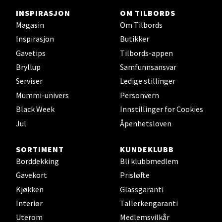
INSPIRASJON
OM TILBORDS
Magasin
Om Tilbords
Inspirasjon
Butikker
Stavanger og Sandnes -
Gavetips
Tilbords-appen
Herbarium
Bryllup
Samfunnsansvar
Serviser
Ledige stillinger
Lars Hertervigs gate 6, 4005 Stavanger
Åpent i dag 10-20
Mummi-univers
Personvern
Black Week
Innstillinger for Cookies
Jul
Åpenhetsloven
Velg
SORTIMENT
KUNDEKLUBB
Borddekking
Bli klubbmedlem
Gavekort
Prisløfte
Bergen - Horisont
Kjøkken
Glassgaranti
Myrdalsvegen 2, 5130 Nyborg
Interiør
Tallerkengaranti
Åpent i dag 10-21
Uterom
Medlemsvilkår