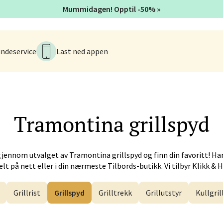
tiansund - Futura
Mummidagen! Opptil -50% »
iveien 17, 6517 Kristiansund
tider ikke tilgjengelig
V
ndeservice
Last ned appen
 - Alti Førde
alsveien 4, 6800 Førde
Tramontina
grillspyd
 dag 10-20
V
gjennom utvalget av
Tramontina
grillspyd og finn din favoritt! Ha
lt på nett eller i din nærmeste Tilbords-butikk. Vi tilbyr Klikk & 
n - Galleriet
Grillrist
Grillspyd
Grilltrekk
Grillutstyr
Kullgril
menningen 8, 5014 Bergen
 dag 09-21
V