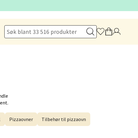
elg
elg
ndle
Hent.
l
Pizzaovner
Tilbehør til pizzaovn
elg