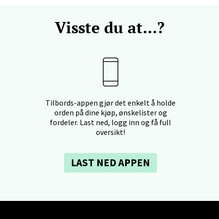
rtervigs gate 6, 4005 Stavanger
 dag 10-20
V
Visste du at...?
en - Horisont
svegen 2, 5130 Nyborg
 dag 10-21
V
Tilbords-appen gjør det enkelt å holde
orden på dine kjøp, ønskelister og
fordeler. Last ned, logg inn og få full
oversikt!
efjord - Hvaltorvet
LAST NED APPEN
7, 3210 Sandefjord
 dag 10-20
V