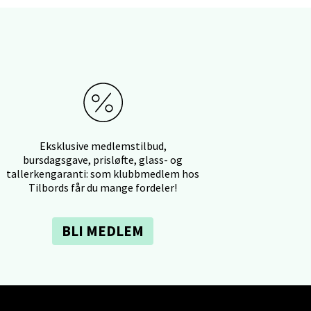
elg
elg
Eksklusive medlemstilbud,
bursdagsgave, prisløfte, glass- og
tallerkengaranti: som klubbmedlem hos
Tilbords får du mange fordeler!
BLI MEDLEM
elg