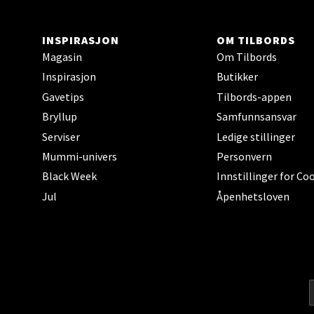
Trom
Karlsø
INSPIRASJON
OM TILBORDS
Åpent i
Magasin
Om Tilbords
Inspirasjon
Butikker
Gavetips
Tilbords-appen
Bryllup
Samfunnsansvar
Hars
Serviser
Ledige stillinger
Skillev
Mummi-univers
Personvern
Åpent i
Black Week
Innstillinger for Co
Jul
Åpenhetsloven
Karm
Austbø
Åpnings