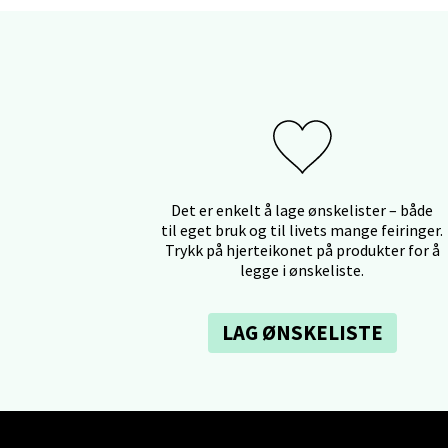
Lars He
Åpent i
Berg
Myrdal
Åpent i
Det er enkelt å lage ønskelister – både
til eget bruk og til livets mange feiringer.
Trykk på hjerteikonet på produkter for å
legge i ønskeliste.
Sand
LAG ØNSKELISTE
Torget 
Åpent i