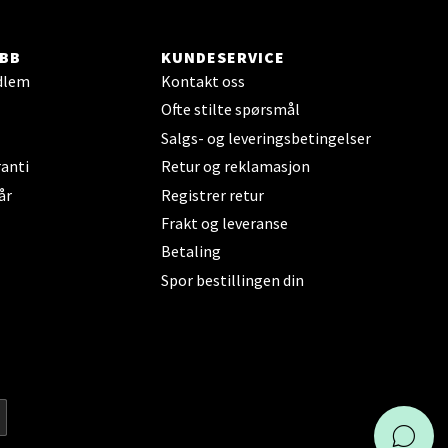
BB
KUNDESERVICE
elg
dlem
Kontakt oss
Ofte stilte spørsmål
Salgs- og leveringsbetingelser
anti
Retur og reklamasjon
år
Registrer retur
Frakt og leveranse
elg
Betaling
Spor bestillingen din
elg
KAI