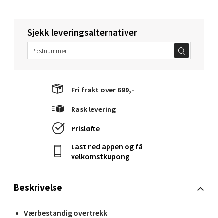
Langelandsvegen 25, 6010 Ålesund
Åpent i dag 10-20
Sjekk leveringsalternativer
0 i butikk
Velg
Fri frakt over 699,-
Molde - Moldetorget
Rask levering
Prisløfte
Torget 1, 6413 Molde
Åpent i dag 10-20
Last ned appen og få
velkomstkupong
0 i butikk
Velg
Beskrivelse
Værbestandig overtrekk