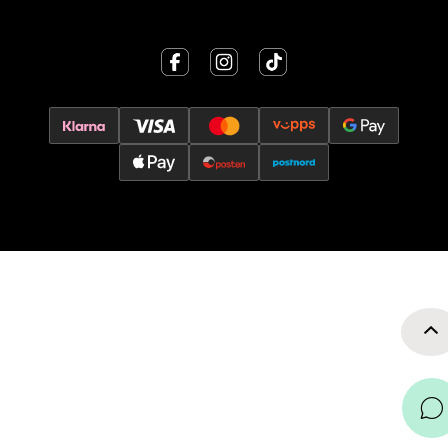
0 i butikk
Velg
Oslo - Thon Senter Storo
Vitaminveien 7 - 9, 0485 Oslo
Åpent i dag 10-21
0 i butikk
Velg
Lillehammer - Strandtorget