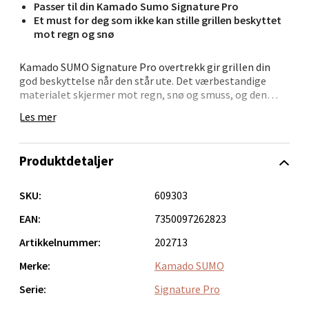
Passer til din Kamado Sumo Signature Pro
Narvik - Thon Senter Malmporten
Et must for deg som ikke kan stille grillen beskyttet
mot regn og snø
Bolagsgata 1, 8514 Narvik
Kamado SUMO Signature Pro overtrekk gir grillen din
Åpent i dag 10-20
god beskyttelse når den står ute. Det værbestandige
0 i butikk
materialet skjermer mot regn, snø og smuss, og den
tilpassede passformen sørger for at trekket sitter godt
Les mer
rundt grillen.
Velg
Trekket er enkelt å bruke med praktiske borrelåser som
Produktdetaljer
holder det på plass. Ventilasjonsåpninger bidrar til å
redusere fuktighet, og håndtaket på toppen gjør det lett
å ta av og på. Perfekt for deg som vil ta vare på grillen og
Bergen - Oasen Senter
SKU:
609303
slippe unødvendig vedlikehold.
EAN:
7350097262823
Folke Bernadottes vei 52, 5147 Fyllingsdalen
• Tilpasset Signature Pro
Artikkelnummer:
202713
Åpent i dag 10-21
• Beskytter mot vær og smuss
• Ventilasjon mot kondens
Merke:
Kamado SUMO
0 i butikk
• Borrelås for godt feste
• Håndtak for enkel bruk
Serie:
Signature Pro
Velg