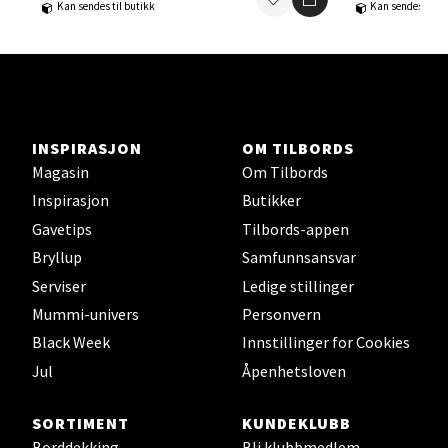
Kan sendes til butikk
Kan sendes til b
Ski - Thon Senter Ski
Ski Storsenter, Jernbanesvingen 6, 1400 Ski
Åpent i dag 10-21
INSPIRASJON
OM TILBORDS
0 i butikk
Magasin
Om Tilbords
Inspirasjon
Butikker
Velg
Gavetips
Tilbords-appen
Bryllup
Samfunnsansvar
Serviser
Ledige stillinger
Sortland - Sortland Storsenter
Mummi-univers
Personvern
Black Week
Innstillinger for Cookies
Strangata 26, 8400 Sortland
Åpent i dag 10-19
Jul
Åpenhetsloven
0 i butikk
SORTIMENT
KUNDEKLUBB
Borddekking
Bli klubbmedlem