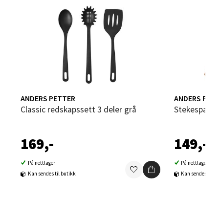
0 i butikk
Velg
Sandvika - Thon Senter Sandvika
ANDERS PETTER
ANDERS PET
Brodtkorbsgate 7, 1338 Sandvika
Classic redskapssett 3 deler grå
Stekespade 
Åpent i dag 10-21
0 i butikk
169,-
149,-
Velg
På nettlager
På nettlager
Kan sendes til butikk
Kan sendes til b
Bergen - Thon Senter Sartor