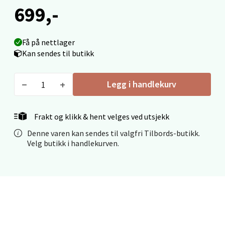
0 i butikk
699,-
Velg
Få på nettlager
Kan sendes til butikk
Mo i Rana - Thon Senter Mo i Rana
Legg i handlekurv
Fridtjof Nansensgate 22, 8622 Mo i Rana
Åpent i dag 09-19
Frakt og klikk & hent velges ved utsjekk
0 i butikk
Denne varen kan sendes til valgfri Tilbords-butikk.
Velg butikk i handlekurven.
Velg
Ålesund - Thon Senter Moa