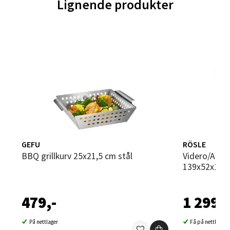
Lignende produkter
Sartorvegen 12, 5353 Straume
Åpent i dag 10-21
0 i butikk
Velg
Trondheim - Sirkus Shopping
GEFU
RÖSLE
Falkenborgveien 5, 7044 Trondheim
BBQ grillkurv 25x21,5 cm stål
Videro/AllFlame 4 grilltrekk
Åpent i dag 09-21
139x52x111 
0 i butikk
479,-
1 299,-
Velg
På nettlager
Få på nettlager