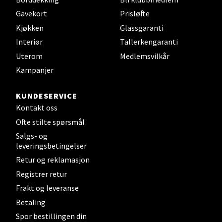
Velg
Gavekort
Prisløfte
Kjøkken
Glassgaranti
Interiør
Tallerkengaranti
Steinkjer - Thon Senter Steinkjer
Uterom
Medlemsvilkår
Kampanjer
Sjøfartsgata 2, 7714 Steinkjer
Åpent i dag 10-20
KUNDESERVICE
0 i butikk
Kontakt oss
Ofte stilte spørsmål
Velg
Salgs- og
leveringsbetingelser
Retur og reklamasjon
Registrer retur
Leirvik - Stord
Frakt og leveranse
Betaling
Torgbakken 2, 5401 Stord
Åpent i dag 10-17
Spor bestillingen din