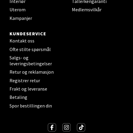
Interiør
Tallerkengaranti
Uterom
Medlemsvilkår
Kampanjer
Sandefjord - Hvaltorvet
KUNDESERVICE
Kontakt oss
Torget 7, 3210 Sandefjord
Åpent i dag 10-20
Ofte stilte spørsmål
Salgs- og
leveringsbetingelser
Velg
Retur og reklamasjon
Registrer retur
Frakt og leveranse
Betaling
Tromsø - Jekta Storsenter
Spor bestillingen din
Karlsøyveien 12, 9015 Tromsø
Åpent i dag 10-21