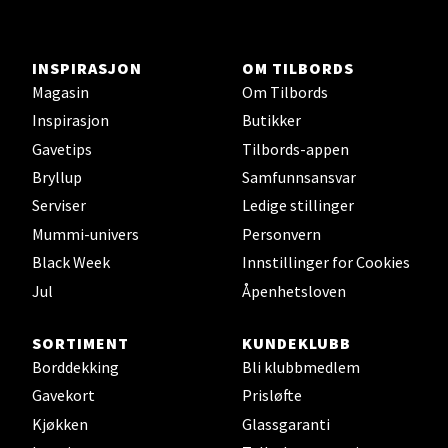
Stavanger og Sandnes -
Herbarium
INSPIRASJON
OM TILBORDS
Magasin
Om Tilbords
Lars Hertervigs gate 6, 4005 Stavanger
Inspirasjon
Butikker
Åpent i dag 10-20
Gavetips
Tilbords-appen
Bryllup
Samfunnsansvar
Velg
Serviser
Ledige stillinger
Mummi-univers
Personvern
Black Week
Innstillinger for Cookies
Jul
Åpenhetsloven
Bergen - Horisont
SORTIMENT
KUNDEKLUBB
Myrdalsvegen 2, 5130 Nyborg
Borddekking
Bli klubbmedlem
Åpent i dag 10-21
Gavekort
Prisløfte
Kjøkken
Glassgaranti
Velg