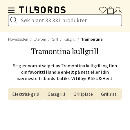
Naustdalsveien 4, 6800 Førde
Hopp til hovedinnholdet
Åpent i dag 10-20
Velg
Hovedsiden
Uterom
Grill
Kullgrill
Tramontina
Tramontina
kullgrill
Bergen - Galleriet
Se gjennom utvalget av
Tramontina
kullgrill og finn
Torgalmenningen 8, 5014 Bergen
din favoritt! Handle enkelt på nett eller i din
Åpent i dag 09-21
nærmeste Tilbords-butikk. Vi tilbyr Klikk & Hent.
Elektrisk grill
Gassgrill
Grillplate
Grillrist
Gr
Velg
Gjøvik - CC Gjøvik