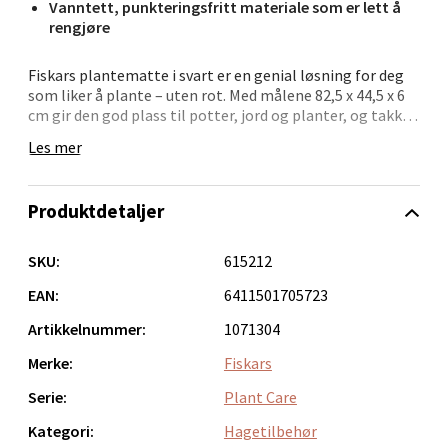
Vanntett, punkteringsfritt materiale som er lett å
0 i butikk
rengjøre
Fiskars plantematte i svart er en genial løsning for deg
Velg
som liker å plante – uten rot. Med målene 82,5 x 44,5 x 6
cm gir den god plass til potter, jord og planter, og takket
være borrelåsfestene langs kantene, holder matten
Les mer
formen og forhindrer at jorden havner utenfor.
Bergen - Oasen Senter
Når du er ferdig, bretter du bare kantene ned og heller
Produktdetaljer
enkelt tilbake overflødig jord – eller tømmer avfallet i
Folke Bernadottes vei 52, 5147 Fyllingsdalen
søpla. Matten brettes flat og tar minimalt med plass i
Åpent i dag 10-21
oppbevaring. Perfekt for både innendørs og utendørs
SKU:
615212
bruk.
0 i butikk
EAN:
6411501705723
• Praktisk matte til omplanting og jordskifte
Artikkelnummer:
1071304
Velg
• Holder orden – beskytter bord og gulv
• Borrelåskanter holder alt på plass
Merke:
Fiskars
• Enkel å rengjøre og lagre
• Stor arbeidsflate i kompakt format
Serie:
Plant Care
Oppdal - Aunasenteret
Kategori:
Hagetilbehør
Smart, ryddig og klart til neste planteprosjekt.