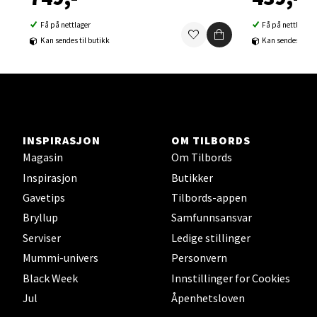
Åpent i dag 10-21
0 i butikk
Få på nettlager
Få på nettlager
Kan sendes til butikk
Kan sendes til b
Velg
Sortland - Sortland Storsenter
INSPIRASJON
OM TILBORDS
Magasin
Om Tilbords
Strangata 26, 8400 Sortland
Inspirasjon
Butikker
Åpent i dag 10-19
Gavetips
Tilbords-appen
0 i butikk
Bryllup
Samfunnsansvar
Serviser
Ledige stillinger
Velg
Mummi-univers
Personvern
Black Week
Innstillinger for Cookies
Jul
Åpenhetsloven
Steinkjer - Thon Senter Steinkjer