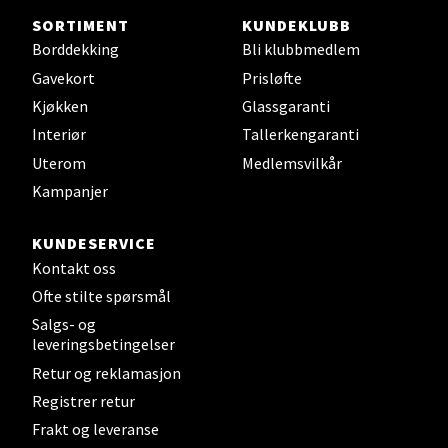
SORTIMENT
KUNDEKLUBB
Sjøfartsgata 2, 7714 Steinkjer
Borddekking
Bli klubbmedlem
Åpent i dag 10-20
Gavekort
Prisløfte
0 i butikk
Kjøkken
Glassgaranti
Interiør
Tallerkengaranti
Velg
Uterom
Medlemsvilkår
Kampanjer
KUNDESERVICE
Leirvik - Stord
Kontakt oss
Ofte stilte spørsmål
Torgbakken 2, 5401 Stord
Åpent i dag 10-17
Salgs- og
leveringsbetingelser
0 i butikk
Retur og reklamasjon
Registrer retur
Velg
Frakt og leveranse