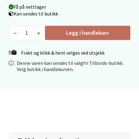
Få på nettlager
Kan sendes til butikk
Mo i Rana - Thon Senter Mo i Rana
Fridtjof Nansensgate 22, 8622 Mo i Rana
Legg i handlekurv
Åpent i dag 09-19
0 i butikk
Frakt og klikk & hent velges ved utsjekk
Denne varen kan sendes til valgfri Tilbords-butikk.
Velg
Velg butikk i handlekurven.
Ålesund - Thon Senter Moa
Langelandsvegen 25, 6010 Ålesund
Åpent i dag 10-20
0 i butikk