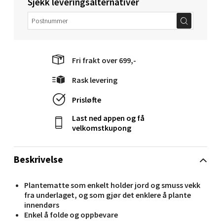
Sjekk leveringsalternativer
Velg
Molde - Moldetorget
Fri frakt over 699,-
Torget 1, 6413 Molde
Rask levering
Åpent i dag 10-20
Prisløfte
0 i butikk
Last ned appen og få
velkomstkupong
Velg
Beskrivelse
Narvik - Thon Senter Malmporten
Plantematte som enkelt holder jord og smuss vekk
fra underlaget, og som gjør det enklere å plante
Bolagsgata 1, 8514 Narvik
innendørs
Åpent i dag 10-20
Enkel å folde og oppbevare