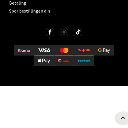
Betaling
Spor bestillingen din
Oslo - Thon Senter Storo
Vitaminveien 7 - 9, 0485 Oslo
Åpent i dag 10-21
0 i butikk
Velg
Lillehammer - Strandtorget
Strandtorget, 2609 Lillehammer
Åpent i dag 09-20
0 i butikk