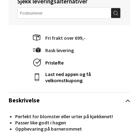
Sjekk leveringsalternativer
0 i butikk
Velg
Fri frakt over 699,-
Rask levering
Molde - Moldetorget
Prisløfte
Torget 1, 6413 Molde
Åpent i dag 10-20
Last ned appen og få
velkomstkupong
0 i butikk
Beskrivelse
Velg
Perfekt for blomster eller urter på kjøkkenet!
Passer like godt i hagen
Oppbevaring på barnerommet
Narvik - Thon Senter Malmporten