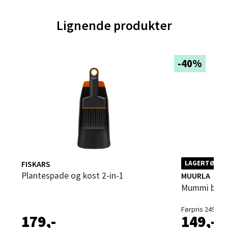
0 i butikk
Lignende produkter
Velg
-40%
Trondheim - Sirkus Shopping
Falkenborgveien 5, 7044 Trondheim
Åpent i dag 09-21
0 i butikk
FISKARS
LAGERTØMMI
Velg
Plantespade og kost 2-in-1
MUURLA
Mummi bøt
Førpris 249,-
179,-
149,-
Ski - Thon Senter Ski