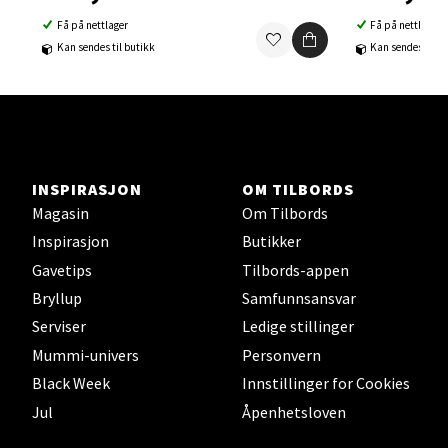
Få på nettlager
Få på nettlager
Ski Storsenter, Jernbanesvingen 6, 1400 Ski
Kan sendes til butikk
Kan sendes til b
Åpent i dag 10-21
0 i butikk
Velg
INSPIRASJON
OM TILBORDS
Magasin
Om Tilbords
Sortland - Sortland Storsenter
Inspirasjon
Butikker
Gavetips
Tilbords-appen
Strangata 26, 8400 Sortland
Bryllup
Samfunnsansvar
Åpent i dag 10-19
Serviser
Ledige stillinger
0 i butikk
Mummi-univers
Personvern
Black Week
Innstillinger for Cookies
Velg
Jul
Åpenhetsloven