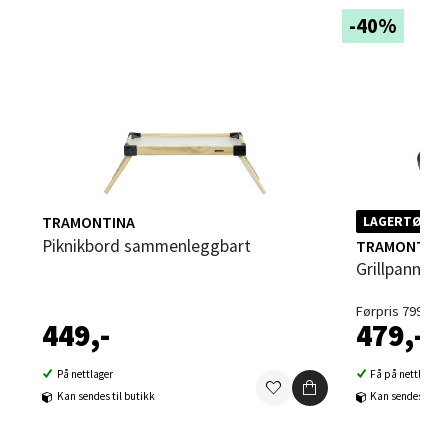
Velg
-40%
Sandvika - Thon Senter Sandvika
Brodtkorbsgate 7, 1338 Sandvika
Åpent i dag 10-21
0 i butikk
TRAMONTINA
LAGERTØMMI
Piknikbord sammenleggbart
TRAMONTIN
Grillpanne 
Velg
Førpris 799,-
449,-
479,-
Bergen - Thon Senter Sartor
På nettlager
Få på nettlager
Kan sendes til butikk
Kan sendes til b
Sartorvegen 12, 5353 Straume
Åpent i dag 10-21