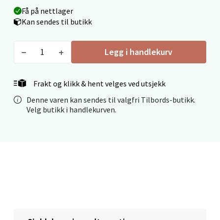
Velg
Få på nettlager
Kan sendes til butikk
Mo i Rana - Thon Senter Mo i Rana
Legg i handlekurv
Fridtjof Nansensgate 22, 8622 Mo i Rana
Frakt og klikk & hent velges ved utsjekk
Åpent i dag 09-19
Denne varen kan sendes til valgfri Tilbords-butikk.
0 i butikk
Velg butikk i handlekurven.
Velg
Ålesund - Thon Senter Moa
Langelandsvegen 25, 6010 Ålesund
Åpent i dag 10-20