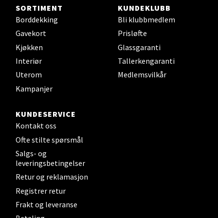
SORTIMENT
KUNDEKLUBB
Borddekking
Bli klubbmedlem
Steinkjer - Thon Senter Steinkjer
Gavekort
Prisløfte
Sjøfartsgata 2, 7714 Steinkjer
Kjøkken
Glassgaranti
Åpent i dag 10-20
Interiør
Tallerkengaranti
0 i butikk
Uterom
Medlemsvilkår
Kampanjer
Velg
KUNDESERVICE
Kontakt oss
Ofte stilte spørsmål
Leirvik - Stord
Salgs- og
leveringsbetingelser
Torgbakken 2, 5401 Stord
Retur og reklamasjon
Åpent i dag 10-17
Registrer retur
0 i butikk
Frakt og leveranse