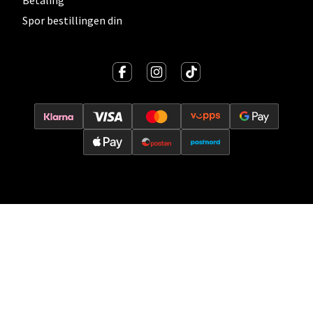
Betaling
Velg
Spor bestillingen din
Oslo - Thon Senter Storo
Vitaminveien 7 - 9, 0485 Oslo
Åpent i dag 10-21
0 i butikk
Velg
Lillehammer - Strandtorget
Strandtorget, 2609 Lillehammer
Åpent i dag 09-20