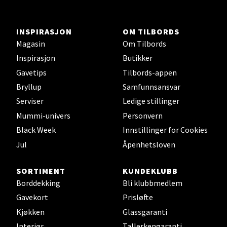
Åpent i dag 10-20
INSPIRASJON
OM TILBORDS
Magasin
Om Tilbords
Velg
Inspirasjon
Butikker
Gavetips
Tilbords-appen
Bryllup
Samfunnsansvar
Karmsund - Thon Senter Oasen
Serviser
Ledige stillinger
Mummi-univers
Personvern
Austbøvegen 16, 5542 Karmsund
Åpningstider ikke tilgjengelig
Black Week
Innstillinger for Cookies
Jul
Åpenhetsloven
Velg
SORTIMENT
KUNDEKLUBB
Borddekking
Bli klubbmedlem
Gavekort
Prisløfte
Kjøkken
Glassgaranti
Stavanger og Sandnes - Kilden
Interiør
Tallerkengaranti