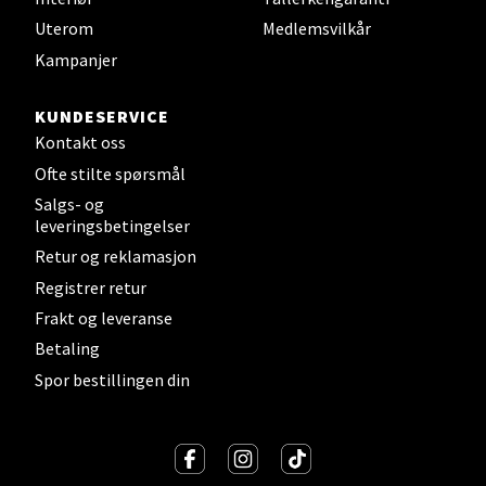
Senter
Uterom
Medlemsvilkår
Kampanjer
Gartnerveien 16, 4016 Stavanger
Åpent i dag 10-20
KUNDESERVICE
Kontakt oss
Velg
Ofte stilte spørsmål
Salgs- og
leveringsbetingelser
Retur og reklamasjon
Stavanger og Sandnes - Kvadrat
Registrer retur
Frakt og leveranse
Gamle Stokkavei 1, 4313 Sandnes
Åpent i dag 10-21
Betaling
Spor bestillingen din
Velg