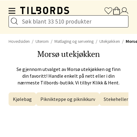
Hopp til hovedinnholdet
Drammen - Gulskogen
Gulskogen Senter, 3048 Drammen
Åpent i dag 10-21
Hovedsiden
Uterom
Matlaging og servering
Utekjøkken
Mors
Velg
Morsø
utekjøkken
Se gjennom utvalget av
Morsø
utekjøkken og finn
din favoritt! Handle enkelt på nett eller i din
Stavanger og Sandnes -
nærmeste Tilbords-butikk. Vi tilbyr Klikk & Hent.
Herbarium
Kjølebag
Piknikteppe og piknikkurv
Stekeheller
Lars Hertervigs gate 6, 4005 Stavanger
Åpent i dag 10-20
Velg