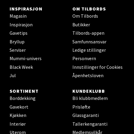
INSPIRASJON
OM TILBORDS
Magasin
Om Tilbords
Stavanger og Sandnes -
Inspirasjon
Butikker
Gavetips
Tilbords-appen
Herbarium
Bryllup
Samfunnsansvar
Lars Hertervigs gate 6, 4005 Stavanger
Serviser
Ledige stillinger
Åpent i dag 10-20
Mummi-univers
Personvern
Black Week
Innstillinger for Cookies
Jul
Åpenhetsloven
Velg
SORTIMENT
KUNDEKLUBB
Borddekking
Bli klubbmedlem
Bergen - Horisont
Gavekort
Prisløfte
Kjøkken
Glassgaranti
Myrdalsvegen 2, 5130 Nyborg
Interiør
Tallerkengaranti
Åpent i dag 10-21
Uterom
Medlemsvilkår