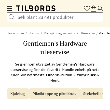
Hopp til hovedinnholdet
Førde - Alti Førde
Naustdalsveien 4, 6800 Førde
Åpent i dag 10-20
Hovedsiden
Uterom
Matlaging og servering
Uteservise
Gentle
Velg
Gentlemen's Hardware
uteservise
Bergen - Galleriet
Se gjennom utvalget av
Gentlemen's Hardware
uteservise og finn din favoritt! Handle enkelt på nett
Torgalmenningen 8, 5014 Bergen
eller i din nærmeste Tilbords-butikk. Vi tilbyr Klikk &
Åpent i dag 09-21
Hent.
Kjølebag
Piknikteppe og piknikkurv
Stekeheller
Velg