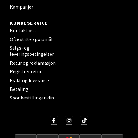
Kampanjer
Velg
KUNDESERVICE
Kontakt oss
Ofte stilte spørsmål
Sandefjord - Hvaltorvet
Salgs- og
leveringsbetingelser
Torget 7, 3210 Sandefjord
Retur og reklamasjon
Åpent i dag 10-20
Registrer retur
Frakt og leveranse
Betaling
Velg
Spor bestillingen din
Tromsø - Jekta Storsenter
Karlsøyveien 12, 9015 Tromsø