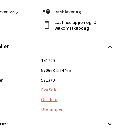
elg
over 699,-
Rask levering
Last ned appen og få
velkomstkupong
ljer
elg
141720
5706631214766
r:
571370
Eva Solo
Outdoor
elg
Utelamper
oner