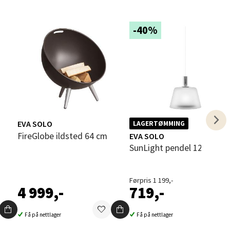
Vel
g
-40%
elg
EVA SOLO
LAGERTØMMING
FireGlobe ildsted 64 cm
EVA SOLO
SunLight pendel 12,5 cm
Førpris 1 199,-
4 999,-
719,-
elg
Få på nettlager
Få på nettlager