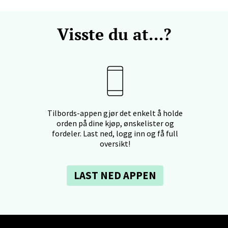
 Rana - Thon Senter Mo i Rana
Visste du at...?
f Nansensgate 22, 8622 Mo i Rana
 dag 09-19
V
tikk
Tilbords-appen gjør det enkelt å holde
und - Thon Senter Moa
orden på dine kjøp, ønskelister og
fordeler. Last ned, logg inn og få full
andsvegen 25, 6010 Ålesund
oversikt!
 dag 10-20
V
tikk
LAST NED APPEN
e - Moldetorget