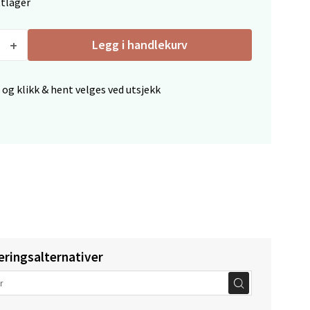
ttlager
Legg i handlekurv
elg
 og klikk & hent velges ved utsjekk
elg
eringsalternativer