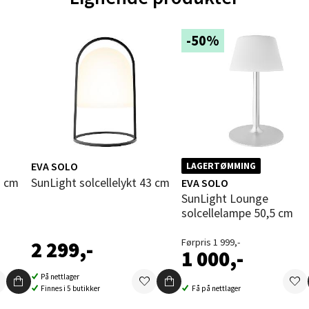
rossen nr 9, 4042 Stavanger
 dag 10-20
-50%
tikk
nger - Magneten
ra 14, 7606 Levanger
 dag 10-20
V
EVA SOLO
tikk
LAGERTØMMING
0 cm
SunLight solcellelykt 43 cm
EVA SOLO
SunLight Lounge
solcellelampe 50,5 cm
al - Alti Mandal
Førpris 1 999,-
2 299,-
yveien 55, 4517 Mandal
1 000,-
 dag 10-20
V
På nettlager
Finnes i 5 butikker
Få på nettlager
tikk