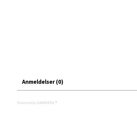
Oslo
Erich 
Åpent i
0 i bu
Bryn
Jupiter
Åpent i
Anmeldelser (0)
0 i bu
Powered by GAMIFIERA.®
Stav
Madl