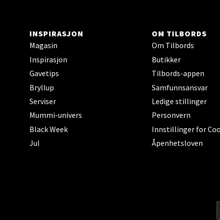
Torget
Åpent i
INSPIRASJON
OM TILBORDS
0 i bu
Magasin
Om Tilbords
Inspirasjon
Butikker
Narv
Gavetips
Tilbords-appen
Bryllup
Samfunnsansvar
Bolags
Serviser
Ledige stillinger
Åpent i
Mummi-univers
Personvern
0 i bu
Black Week
Innstillinger for Co
Jul
Åpenhetsloven
Berg
Folke B
Åpent i
0 i bu