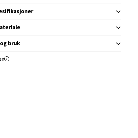
esifikasjoner
ateriale
elg
 og bruk
en
elg