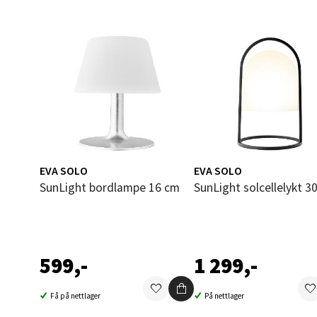
Madlak
Åpent i
0 i bu
Leva
Moafjæ
Åpent i
EVA SOLO
EVA SOLO
0 i bu
SunLight bordlampe 16 cm
SunLight solcellelykt 3
Mand
Skarvø
599,-
1 299,-
Åpent i
Få på nettlager
På nettlager
0 i bu