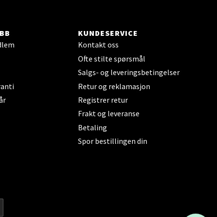
elg
BB
KUNDESERVICE
dlem
Kontakt oss
Ofte stilte spørsmål
Salgs- og leveringsbetingelser
anti
Retur og reklamasjon
år
Registrer retur
elg
Frakt og leveranse
Betaling
Spor bestillingen din
elg