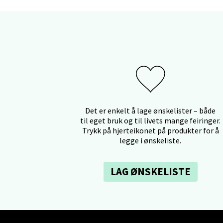
Mo i
Fridtjo
Åpent i
0 i bu
Det er enkelt å lage ønskelister – både
Åles
til eget bruk og til livets mange feiringer.
Trykk på hjerteikonet på produkter for å
Langel
legge i ønskeliste.
Åpent i
0 i bu
LAG ØNSKELISTE
Mold