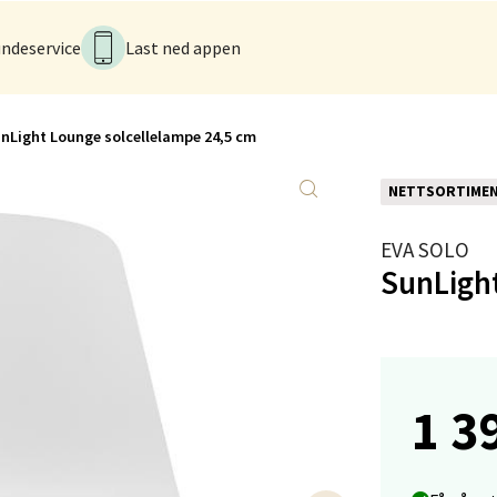
tikk
ndeservice
Last ned appen
sø - Jekta Storsenter
nLight Lounge solcellelampe 24,5 cm
yveien 12, 9015 Tromsø
 dag 10-21
V
NETTSORTIME
tikk
EVA SOLO
SunLigh
tad - Thon Senter Kanebogen
egen 5, 9411 Harstad
 dag 10-20
V
1 3
tikk