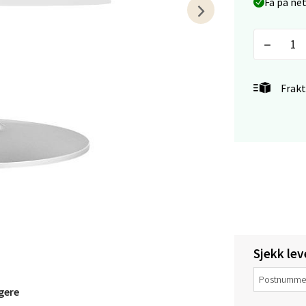
sund - Thon Senter Oasen
Få på ne
vegen 16, 5542 Karmsund
 dag 10-20
V
tikk
Frakt
anger og Sandnes - Kilden Senter
rveien 16, 4016 Stavanger
 dag 10-20
V
tikk
anger og Sandnes - Kvadrat
Sjekk lev
Stokkavei 1, 4313 Sandnes
gere
 dag 10-21