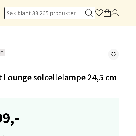
elg
NT
t Lounge solcellelampe 24,5 cm
elg
99,-