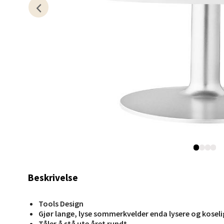
Karm
Austbø
Åpent i
0 i bu
Stav
Gartne
Åpent i
0 i bu
Beskrivelse
Stav
Tools Design
Gamle 
Gjør lange, lyse sommerkvelder enda lysere og koseli
Åpent i
Tåler å stå ute året rundt