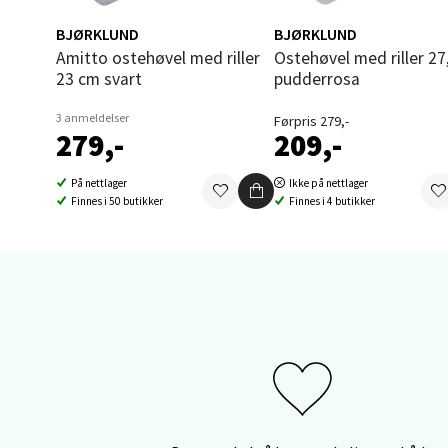
Thon S
BJØRKLUND
BJØRKLUND
Åpent i
Amitto ostehøvel med riller
Ostehøvel med riller 27,5 cm
0 i bu
23 cm svart
pudderrosa
3 anmeldelser
Førpris 279,-
279,-
209,-
Sand
På nettlager
Ikke på nettlager
Brodtk
Finnes i 50 butikker
Finnes i 4 butikker
Åpent i
0 i bu
Berg
Sartor
Åpent i
0 i bu