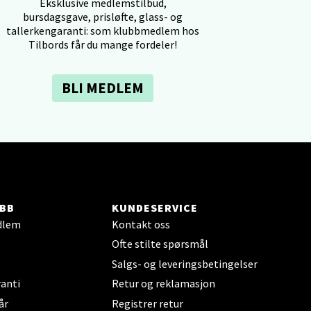
Eksklusive medlemstilbud,
bursdagsgave, prisløfte, glass- og
tallerkengaranti: som klubbmedlem hos
Tilbords får du mange fordeler!
BLI MEDLEM
elg
BB
KUNDESERVICE
dlem
Kontakt oss
elg
Ofte stilte spørsmål
Salgs- og leveringsbetingelser
anti
Retur og reklamasjon
år
Registrer retur