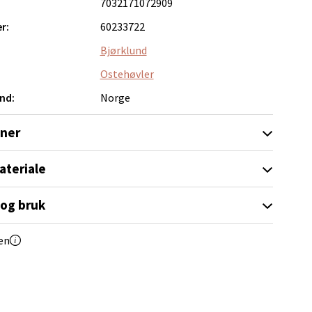
7032171072909
r:
60233722
Bjørklund
Ostehøvler
elg
nd:
Norge
oner
ateriale
 og bruk
elg
en