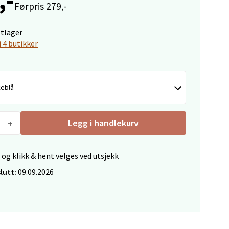
Førpris 279,-
ttlager
i 4 butikker
elg
keblå
Legg i handlekurv
elg
 og klikk & hent velges ved utsjekk
lutt:
09.09.2026