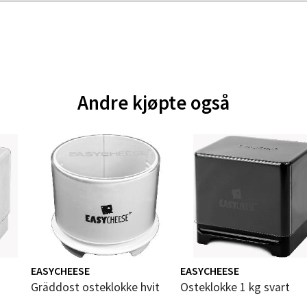
andsvegen 25, 6010 Ålesund
 dag 10-20
V
tikk
e - Moldetorget
Andre kjøpte også
 1, 6413 Molde
 dag 10-20
V
tikk
ik - Thon Senter Malmporten
gata 1, 8514 Narvik
 dag 10-20
EASYCHEESE
EASYCHEESE
V
Gräddost osteklokke hvit
Osteklokke 1 kg svart
tikk