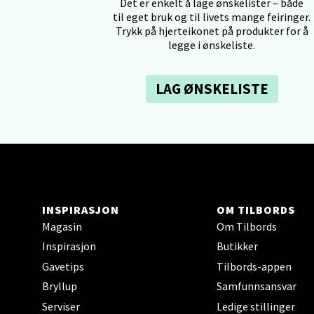
Det er enkelt å lage ønskelister – både
til eget bruk og til livets mange feiringer.
Trykk på hjerteikonet på produkter for å
Tron
legge i ønskeliste.
Falken
LAG ØNSKELISTE
Åpent i
0 i bu
Ski 
Ski Sto
INSPIRASJON
OM TILBORDS
Åpent i
Magasin
Om Tilbords
0 i bu
Inspirasjon
Butikker
Gavetips
Tilbords-appen
Bryllup
Samfunnsansvar
Sort
Serviser
Ledige stillinger