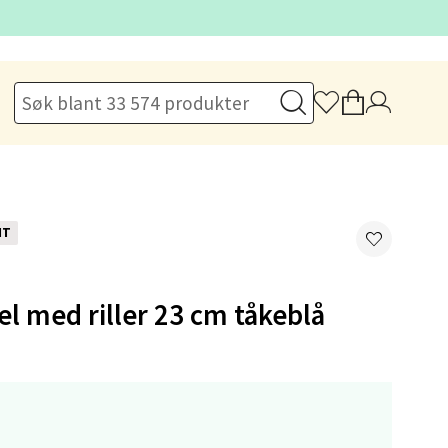
elg
NT
l med riller 23 cm tåkeblå
elg
,-