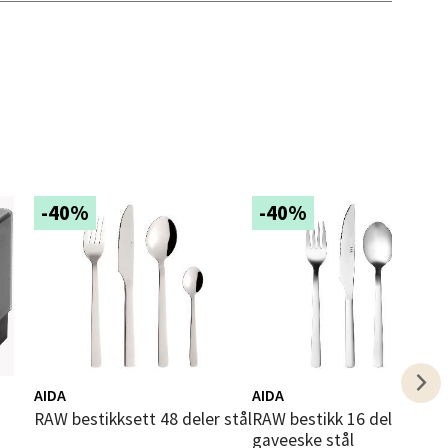
elg
-40%
-40%
elg
AIDA
AIDA
elg
RAW bestikksett 48 deler stål
RAW bestikk 16 deler
gaveeske stål