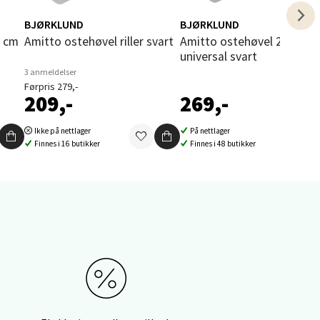
BJØRKLUND
BJØRKLUND
elg
Amitto ostehøvel riller svart
Amitto ostehøvel 23 cm
universal svart
3 anmeldelser
Førpris 279,-
209,-
269,-
Ikke på nettlager
På nettlager
Finnes i 16 butikker
Finnes i 48 butikker
elg
elg