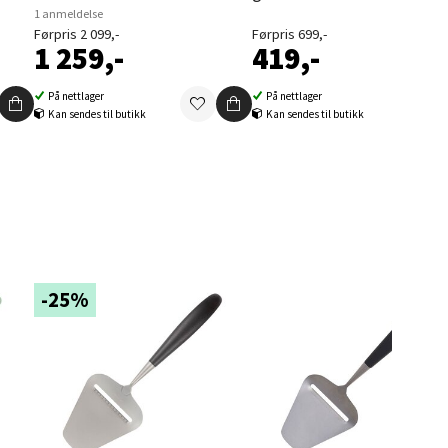
1 anmeldelse
Førpris 2 099,-
Førpris 699,-
1 259,-
419,-
På nettlager
På nettlager
Kan sendes til butikk
Kan sendes til butikk
elg
-25%
elg