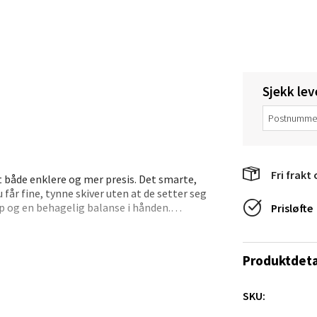
V
tikk
anger og Sandnes - Thon Senter
Sjekk lev
a
rossen nr 9, 4042 Stavanger
 dag 10-20
tikk
Fri frakt 
t både enklere og mer presis. Det smarte,
u får fine, tynne skiver uten at de setter seg
ep og en behagelig balanse i hånden.
Prisløfte
nger - Magneten
, enten det er til frokost eller når du lager et
skaftet tåler oppvaskmaskin. Formen gjør at du
ra 14, 7606 Levanger
Produktdeta
 dag 10-20
V
tikk
SKU: