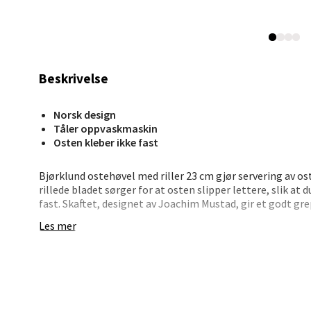
0 i bu
Stav
Beskrivelse
Madl
Norsk design
Madlak
Tåler oppvaskmaskin
Åpent i
Osten kleber ikke fast
0 i bu
Bjørklund ostehøvel med riller 23 cm gjør servering av os
rillede bladet sørger for at osten slipper lettere, slik at d
fast. Skaftet, designet av Joachim Mustad, gir et godt gr
Leva
Les mer
Når osten skal på bordet, jobber høvelen jevnt og effektivt
ostefat. Den er enkel å bruke og lett å holde ren, siden 
Moafjæ
får kontroll gjennom hele bevegelsen.
Åpent i
• Riller i bladet for smidig skjæring
0 i bu
• Perfekt for tynne osteskiver