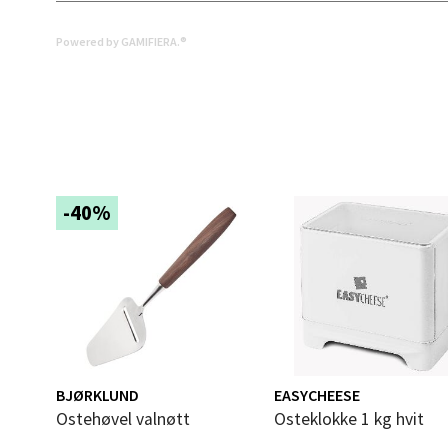
Langel
Åpent i
Powered by GAMIFIERA.®
0 i bu
Mold
Torget
-40%
Åpent i
0 i bu
Narv
Bolags
Åpent i
BJØRKLUND
EASYCHEESE
Ostehøvel valnøtt
Osteklokke 1 kg hvit
0 i bu