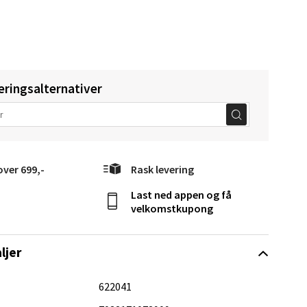
elg
eringsalternativer
Vel
g
over 699,-
Rask levering
Last ned appen og få
velkomstkupong
ljer
elg
622041