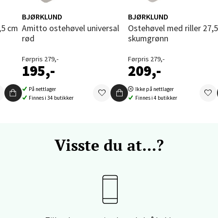
enter Orkanger, Orkdalsveien 113, 7300 Orkanger
BJØRKLUND
BJØRKLUND
 dag 09-20
V
Amitto ostehøvel universal
Ostehøvel med riller 27,5 cm
tikk
rød
skumgrønn
Førpris 279,-
Førpris 279,-
195,-
209,-
vika - Thon Senter Sandvika
På nettlager
Ikke på nettlager
orbsgate 7, 1338 Sandvika
Finnes i 34 butikker
Finnes i 4 butikker
 dag 10-21
V
tikk
Visste du at...?
en - Thon Senter Sartor
vegen 12, 5353 Straume
 dag 10-21
V
tikk