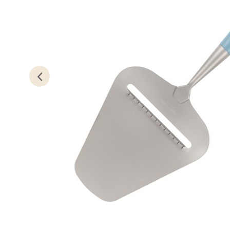
Kris
Lillem
Åpent i
0 i bu
Oslo
Erich 
Åpent i
0 i bu
Bryn
Jupiter
Åpent i