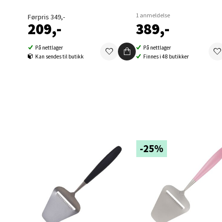
1 anmeldelse
Førpris 349,-
209,-
389,-
Berg
På nettlager
På nettlager
Folke B
Kan sendes til butikk
Finnes i 48 butikker
Åpent i
0 i bu
Oppd
Aunase
-25%
Åpent i
0 i bu
Orka