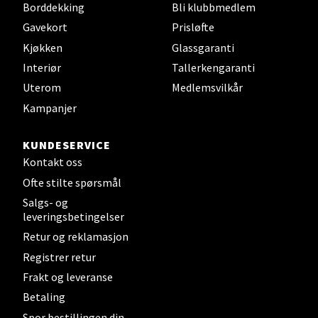
Borddekking
Bli klubbmedlem
Gavekort
Prisløfte
Velg
Kjøkken
Glassgaranti
Interiør
Tallerkengaranti
Uterom
Medlemsvilkår
Stavanger og Sandnes - Kvadrat
Kampanjer
Gamle Stokkavei 1, 4313 Sandnes
KUNDESERVICE
Åpent i dag 10-21
Kontakt oss
Ofte stilte spørsmål
Salgs- og
Velg
leveringsbetingelser
Retur og reklamasjon
Registrer retur
Bergen - Thon Senter Lagunen
Frakt og leveranse
Betaling
Laguneveien 1, 5239 Bergen
Spor bestillingen din