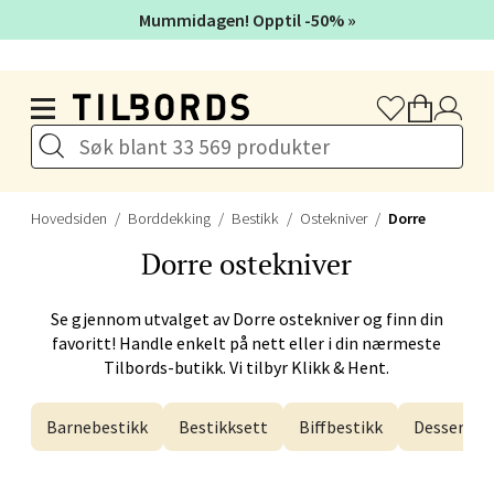
Mummidagen! Opptil -50% »
Velg
Hopp til hovedinnholdet
Stavanger og Sandnes -
Herbarium
Hovedsiden
Borddekking
Bestikk
Ostekniver
Dorre
Dorre
ostekniver
Lars Hertervigs gate 6, 4005 Stavanger
Åpent i dag 10-20
Se gjennom utvalget av
Dorre
ostekniver og finn din
favoritt! Handle enkelt på nett eller i din nærmeste
Velg
Tilbords-butikk. Vi tilbyr Klikk & Hent.
Barnebestikk
Bestikksett
Biffbestikk
Dessertbe
Bergen - Horisont