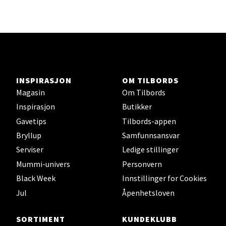
Karmsund - Thon Senter Oasen
Austbøvegen 16, 5542 Karmsund
Åpningstider ikke tilgjengelig
INSPIRASJON
OM TILBORDS
Magasin
Om Tilbords
Inspirasjon
Butikker
Velg
Gavetips
Tilbords-appen
Bryllup
Samfunnsansvar
Serviser
Ledige stillinger
Stavanger og Sandnes - Kilden
Mummi-univers
Personvern
Senter
Black Week
Innstillinger for Cookies
Jul
Åpenhetsloven
Gartnerveien 16, 4016 Stavanger
Åpent i dag 10-20
SORTIMENT
KUNDEKLUBB