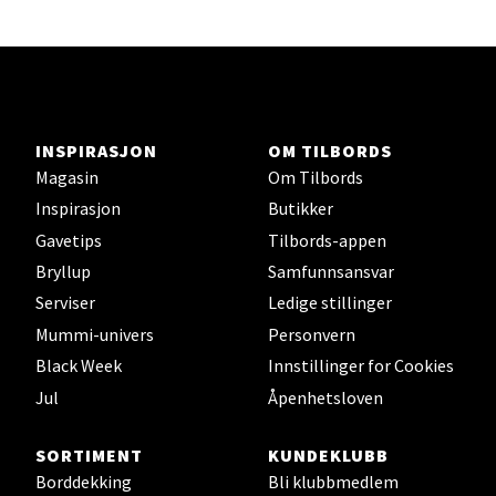
Lars Hertervigs gate 6, 4005 Stavanger
Åpent i dag 10-20
Velg
INSPIRASJON
OM TILBORDS
Magasin
Om Tilbords
Inspirasjon
Butikker
Bergen - Horisont
Gavetips
Tilbords-appen
Myrdalsvegen 2, 5130 Nyborg
Bryllup
Samfunnsansvar
Åpent i dag 10-21
Serviser
Ledige stillinger
Mummi-univers
Personvern
Black Week
Innstillinger for Cookies
Velg
Jul
Åpenhetsloven
SORTIMENT
KUNDEKLUBB
Borddekking
Bli klubbmedlem
Sandefjord - Hvaltorvet