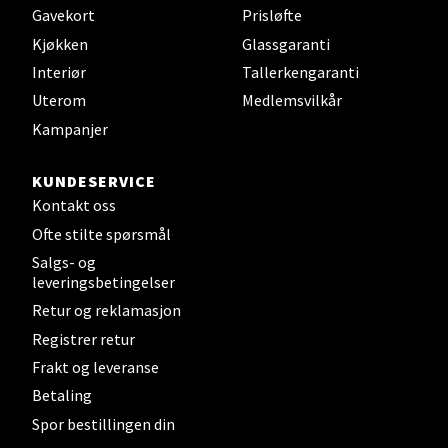
Gavekort
Prisløfte
Torget 7, 3210 Sandefjord
Kjøkken
Glassgaranti
Åpent i dag 10-20
Interiør
Tallerkengaranti
Uterom
Medlemsvilkår
Kampanjer
Velg
KUNDESERVICE
Kontakt oss
Tromsø - Jekta Storsenter
Ofte stilte spørsmål
Salgs- og
Karlsøyveien 12, 9015 Tromsø
leveringsbetingelser
Åpent i dag 10-21
Retur og reklamasjon
Registrer retur
Frakt og leveranse
Velg
Betaling
Spor bestillingen din