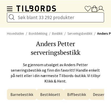
Velg
Hopp til hovedinnholdet
Bergen - Galleriet
Hovedsiden
Borddekking
Bestikk
Serveringsbestikk
Anders P
Torgalmenningen 8, 5014 Bergen
Åpent i dag 09-21
Anders Petter
serveringsbestikk
Velg
Se gjennom utvalget av
Anders Petter
serveringsbestikk og finn din favoritt! Handle enkelt
på nett eller i din nærmeste Tilbords-butikk. Vi tilbyr
Klikk & Hent.
Gjøvik - CC Gjøvik
Barnebestikk
Bestikksett
Biffbestikk
Dessertbe
Jernbanesvingen 6, 2821 Gjøvik
Åpent i dag 10-21