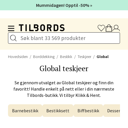
Velg
Mummidagen! Opptil -50% »
Hopp til hovedinnholdet
Bergen - Galleriet
Torgalmenningen 8, 5014 Bergen
Åpent i dag 09-21
Hovedsiden
Borddekking
Bestikk
Teskjeer
Global
Global
teskjeer
Velg
Se gjennom utvalget av
Global
teskjeer og finn din
favoritt! Handle enkelt på nett eller i din nærmeste
Tilbords-butikk. Vi tilbyr Klikk & Hent.
Gjøvik - CC Gjøvik
Barnebestikk
Bestikksett
Biffbestikk
Dessertbe
Jernbanesvingen 6, 2821 Gjøvik
Åpent i dag 10-21