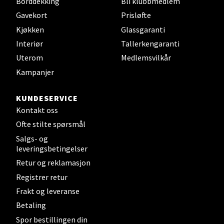
Borddekking
Bli klubbmedlem
Sandefjord - Hvaltorvet
Gavekort
Prisløfte
Torget 7, 3210 Sandefjord
Kjøkken
Glassgaranti
Åpent i dag 10-20
Interiør
Tallerkengaranti
Uterom
Medlemsvilkår
Kampanjer
Velg
KUNDESERVICE
Kontakt oss
Tromsø - Jekta Storsenter
Ofte stilte spørsmål
Salgs- og
Karlsøyveien 12, 9015 Tromsø
leveringsbetingelser
Åpent i dag 10-21
Retur og reklamasjon
Registrer retur
Frakt og leveranse
Velg
Betaling
Spor bestillingen din