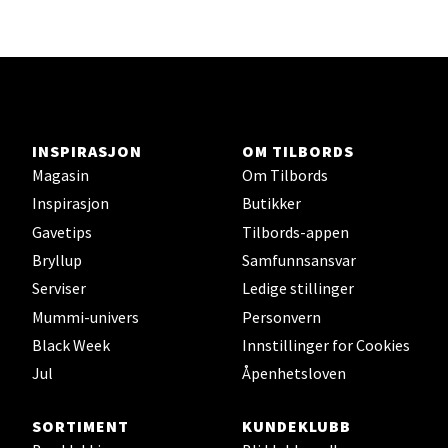
Lars Hertervigs gate 6, 4005 Stavanger
Åpent i dag 10-20
Velg
INSPIRASJON
OM TILBORDS
Magasin
Om Tilbords
Inspirasjon
Butikker
Bergen - Horisont
Gavetips
Tilbords-appen
Bryllup
Samfunnsansvar
Myrdalsvegen 2, 5130 Nyborg
Åpent i dag 10-21
Serviser
Ledige stillinger
Mummi-univers
Personvern
Black Week
Innstillinger for Cookies
Velg
Jul
Åpenhetsloven
SORTIMENT
KUNDEKLUBB