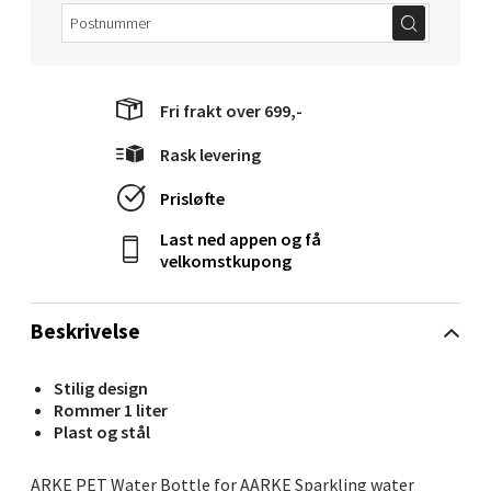
0 i butikk
Velg
Fri frakt over 699,-
Rask levering
Oslo - Bryn Senter
Prisløfte
Last ned appen og få
Østensjøveien 79, 0667 Oslo
velkomstkupong
Åpent i dag 10-21
0 i butikk
Beskrivelse
Velg
Stilig design
Rommer 1 liter
Plast og stål
Sandefjord - Hvaltorvet
ARKE PET Water Bottle for AARKE Sparkling water