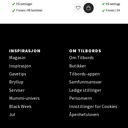
På nettlager
På nettlager
Støperivn. 5, 2010 Strømmen
Finnes i 48 butikker
Finnes i 54 buti
Åpent i dag 10-21
0 i butikk
Velg
INSPIRASJON
OM TILBORDS
Magasin
Om Tilbords
Jessheim - Thon Senter Jessheim
Inspirasjon
Butikker
Gavetips
Tilbords-appen
Storgata 6, 2050 Jessheim
Bryllup
Samfunnsansvar
Åpent i dag 10-21
Serviser
Ledige stillinger
0 i butikk
Mummi-univers
Personvern
Black Week
Innstillinger for Cookies
Velg
Jul
Åpenhetsloven