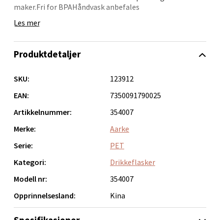
maker.Fri for BPAHåndvask anbefales
Torget 7, 3210 Sandefjord
Les mer
Åpent i dag 10-20
0 i butikk
Produktdetaljer
Velg
SKU:
123912
EAN:
7350091790025
Artikkelnummer:
354007
Oslo - Tveita Senter
Merke:
Aarke
Tveita Senter, 0671 Oslo
Serie:
PET
Åpent i dag 10-21
Kategori:
Drikkeflasker
0 i butikk
Modell nr:
354007
Velg
Opprinnelsesland:
Kina
Spesifikasjoner