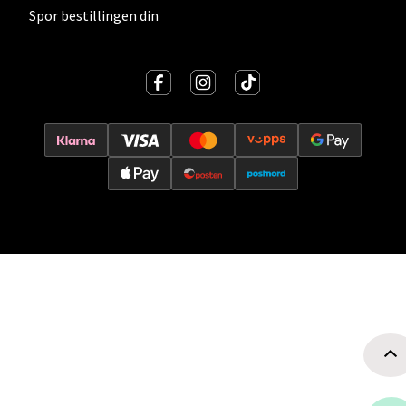
Velg
Spor bestillingen din
Fredrikstad - Østfoldhallene
Dikeveien 28, 1661 Fredrikstad
Åpent i dag 10-20
0 i butikk
Velg
Sarpsborg - Borg
Klokkergårdveien 31, 1711 Sarpsborg
Åpent i dag 10-20