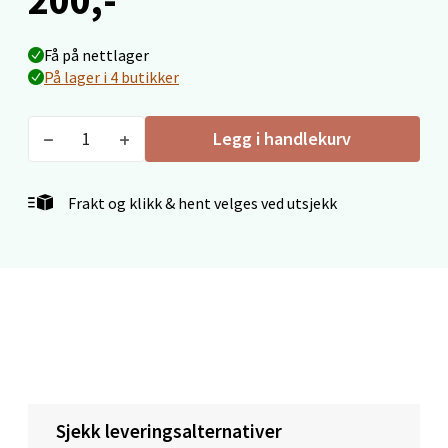
Velg
Få på nettlager
På lager i 4 butikker
Oslo - Thon Senter Storo
Legg i handlekurv
Vitaminveien 7 - 9, 0485 Oslo
Åpent i dag 10-21
Frakt og klikk & hent velges ved utsjekk
0 i butikk
Velg
Oslo - Linderud
Erich Mogensøns vei 38, 0594 Oslo
Sjekk leveringsalternativer
Åpent i dag 10-21