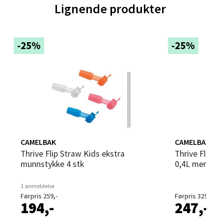
Lignende produkter
0 i butikk
Velg
-25%
-25%
Kristiansund - Futura
Industriveien 17, 6517 Kristiansund
Åpent i dag 10-20
0 i butikk
CAMELBAK
CAMELBAK
Thrive Flip Straw Kids ekstra
Thrive Flip Straw Kids drikkeflaske
Velg
munnstykke 4 stk
0,4L mermai
1 anmeldelse
Førpris 259,-
Førpris 329,-
194,-
247,-
Strømmen - Thon Senter Strømmen