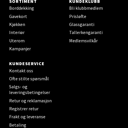
SORTIMENT
KUNDEKLUBB
Borddekking
Bli klubbmedlem
Oppdal - Aunasenteret
Gavekort
Prisløfte
Aunasenteret, Sunndalsvegen 3, 7340 Oppdal
Kjøkken
Glassgaranti
Åpent i dag 10-19
Interiør
Tallerkengaranti
0 i butikk
Uterom
Medlemsvilkår
Kampanjer
Velg
KUNDESERVICE
Kontakt oss
Ofte stilte spørsmål
Fredrikstad - Torvbyen
Salgs- og
leveringsbetingelser
Brochsgate 8, 1607 Fredrikstad
Retur og reklamasjon
Åpent i dag 10-20
Registrer retur
0 i butikk
Frakt og leveranse
Betaling