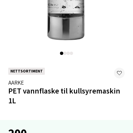
Oslo - Bogstadveien
Bogstadveien 36, 0366 Oslo
Åpent i dag 10-19
0 i butikk
Velg
NETTSORTIMENT
AARKE
PET vannflaske til kullsyremaskin
Oslo - Byporten
1L
Jernbanetorget 6, 0154 Oslo
Åpent i dag 10-21
0 i butikk
200,-