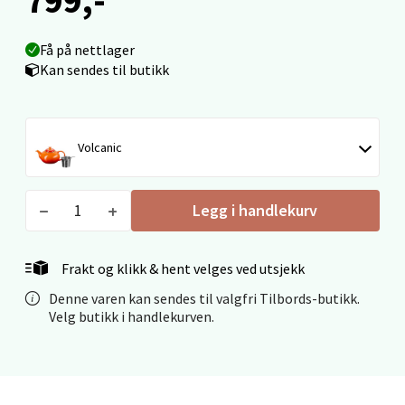
Få på nettlager
Ålesund - Thon Senter Moa
Kan sendes til butikk
Langelandsvegen 25, 6010 Ålesund
Åpent i dag 10-20
Volcanic
0 i butikk
Velg
Legg i handlekurv
Frakt og klikk & hent velges ved utsjekk
Molde - Moldetorget
Denne varen kan sendes til valgfri Tilbords-butikk.
Velg butikk i handlekurven.
Torget 1, 6413 Molde
Åpent i dag 10-20
0 i butikk