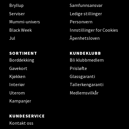
Leirvik - Stord
Bryllup
Samfunnsansvar
Serviser
Ledige stillinger
Torgbakken 2, 5401 Stord
Mummi-univers
Personvern
Åpent i dag 10-17
Black Week
Innstillinger for Cookies
0 i butikk
Jul
Åpenhetsloven
Velg
SORTIMENT
KUNDEKLUBB
Borddekking
Bli klubbmedlem
Gavekort
Prisløfte
Kjøkken
Glassgaranti
Oslo - Thon Senter Storo
Interiør
Tallerkengaranti
Vitaminveien 7 - 9, 0485 Oslo
Uterom
Medlemsvilkår
Åpent i dag 10-21
Kampanjer
0 i butikk
KUNDESERVICE
Kontakt oss
Velg