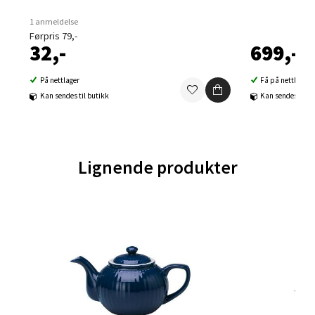
1 anmeldelse
Velg
Førpris 79,-
32,-
699,-
På nettlager
Få på nettlager
Kan sendes til butikk
Kan sendes til b
Ski - Thon Senter Ski
Ski Storsenter, Jernbanesvingen 6, 1400 Ski
Åpent i dag 10-21
Lignende produkter
0 i butikk
Velg
Sortland - Sortland Storsenter