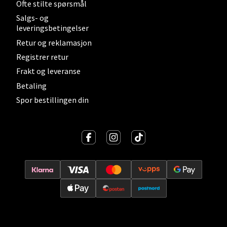
Ofte stilte spørsmål
Salgs- og
leveringsbetingelser
Lillehammer - Strandtorget
Retur og reklamasjon
Registrer retur
Strandtorget, 2609 Lillehammer
Frakt og leveranse
Åpent i dag 09-20
Betaling
0 i butikk
Spor bestillingen din
Velg
Strømmen - Thon Senter Strømmen
Støperivn. 5, 2010 Strømmen
Åpent i dag 10-21
0 i butikk