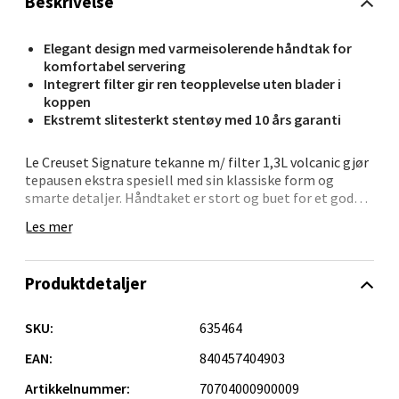
Beskrivelse
Åpent i dag 10-21
0 i butikk
Elegant design med varmeisolerende håndtak for
komfortabel servering
Integrert filter gir ren teopplevelse uten blader i
Velg
koppen
Ekstremt slitesterkt stentøy med 10 års garanti
Le Creuset Signature tekanne m/ filter 1,3L volcanic gjør
Oppdal - Aunasenteret
tepausen ekstra spesiell med sin klassiske form og
smarte detaljer. Håndtaket er stort og buet for et godt
Aunasenteret, Sunndalsvegen 3, 7340 Oppdal
grep, og holder seg kjølig mens du serverer. Lokket
Les mer
slutter tett og forhindrer søl, mens det medfølgende
Åpent i dag 10-19
tefilteret lar tebladene sirkulere fritt og gi full smak –
0 i butikk
uten å komme ut i koppen.
Produktdetaljer
Krukken er laget av slitesterkt stentøy som holder godt
Velg
på varmen og gir jevn temperatur under brygging.
SKU:
635464
Emaljeringen gjør den både ripebestandig og enkel å
holde ren. Den tåler alt fra stekeovn til oppvaskmaskin,
EAN:
840457404903
og fungerer også i mikrobølgeovn, kjøleskap og fryser.
Artikkelnummer:
70704000900009
Maks temperatur er 260 °C – hold alltid 6,5 cm klaring til