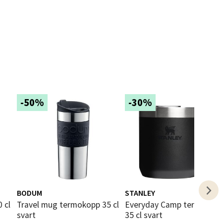
elg
-50%
-30%
elg
BODUM
STANLEY
Travel mug termokopp 35 cl
Everyday Camp termokopp
svart
35 cl svart