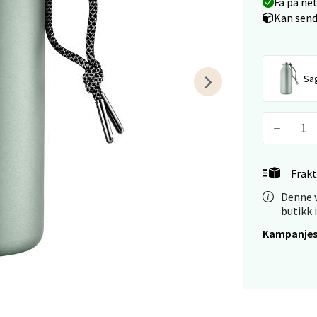
Få på ne
 dag 09-18
Kan send
V
tikk
Sa
 - Linderud
Mogensøns vei 38, 0594 Oslo
 dag 10-21
V
tikk
Frakt
Denne v
butikk 
e/Jæren - M44
Kampanjes
veien 2, 4340 Bryne
 dag 10-20
V
tikk