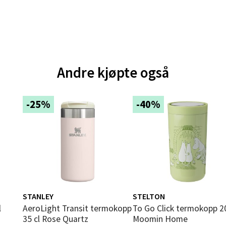
tikk
e - Moldetorget
 1, 6413 Molde
Andre kjøpte også
 dag 10-20
V
tikk
-25%
-40%
ik - Thon Senter Malmporten
gata 1, 8514 Narvik
 dag 10-20
V
tikk
STANLEY
STELTON
AeroLight Transit termokopp
To Go Click termokopp 20 cl
35 cl Rose Quartz
Moomin Home