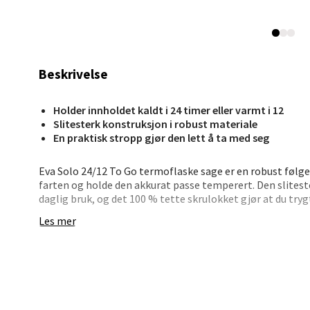
Stav
Madl
Beskrivelse
Madlak
Åpent i
Holder innholdet kaldt i 24 timer eller varmt i 12
Slitesterk konstruksjon i robust materiale
0 i bu
En praktisk stropp gjør den lett å ta med seg
Eva Solo 24/12 To Go termoflaske sage er en robust følge
Leva
farten og holde den akkurat passe temperert. Den sliteste
daglig bruk, og det 100 % tette skrulokket gjør at du try
deg for søl. Den effektive isoleringen holder innholdet kal
Moafjæ
Les mer
timer, slik at kaffen fortsatt er god på ettermiddagen og 
Åpent i
0 i bu
Fyll flasken med morgenkaffen på vei til jobb, ta den med 
treningsbagen. En integrert stropp gjør den enkel å bære m
Flasken er laget av rustfritt stål, plast og nylon, og kan
rengjøring.
Mand