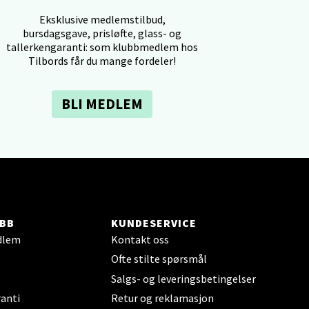
Eksklusive medlemstilbud,
bursdagsgave, prisløfte, glass- og
tallerkengaranti: som klubbmedlem hos
Tilbords får du mange fordeler!
elg
BLI MEDLEM
elg
BB
KUNDESERVICE
dlem
Kontakt oss
Ofte stilte spørsmål
Salgs- og leveringsbetingelser
anti
Retur og reklamasjon