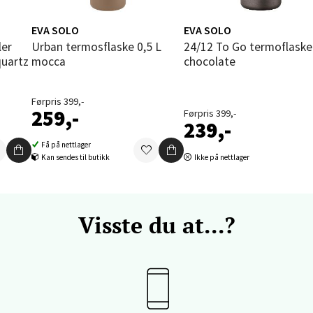
V
tikk
EVA SOLO
EVA SOLO
Urban termosflaske 0,5 L
24/12 To Go termoflaske
quartz
mocca
chocolate
vika - Thon Senter Sandvika
orbsgate 7, 1338 Sandvika
Førpris 399,-
259,-
Førpris 399,-
 dag 10-21
239,-
V
tikk
Få på nettlager
Kan sendes til butikk
Ikke på nettlager
en - Thon Senter Sartor
Visste du at...?
vegen 12, 5353 Straume
 dag 10-21
V
tikk