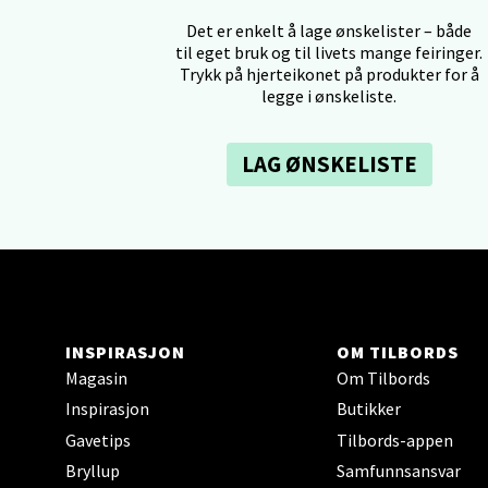
Tron
Det er enkelt å lage ønskelister – både
til eget bruk og til livets mange feiringer.
Falken
Trykk på hjerteikonet på produkter for å
Åpent i
legge i ønskeliste.
0 i bu
LAG ØNSKELISTE
Ski 
Ski Sto
Åpent i
0 i bu
INSPIRASJON
OM TILBORDS
Magasin
Om Tilbords
Sort
Inspirasjon
Butikker
Gavetips
Tilbords-appen
Strang
Bryllup
Samfunnsansvar
Åpent i