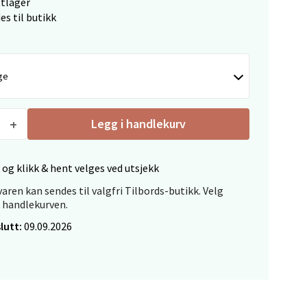
ttlager
es til butikk
elg
ge
Legg i handlekurv
elg
 og klikk & hent velges ved utsjekk
aren kan sendes til valgfri Tilbords-butikk. Velg
i handlekurven.
lutt:
09.09.2026
elg