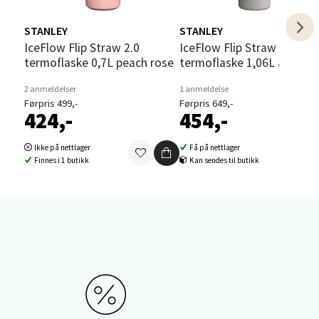
elg
STANLEY
STANLEY
IceFlow Flip Straw 2.0
IceFlow Flip Straw 2.0 Bottle
termoflaske 0,7L peach rose
termoflaske 1,06L ash
2 anmeldelser
1 anmeldelse
Førpris 499,-
Førpris 649,-
424,-
454,-
elg
Ikke på nettlager
Få på nettlager
Finnes i 1 butikk
Kan sendes til butikk
elg