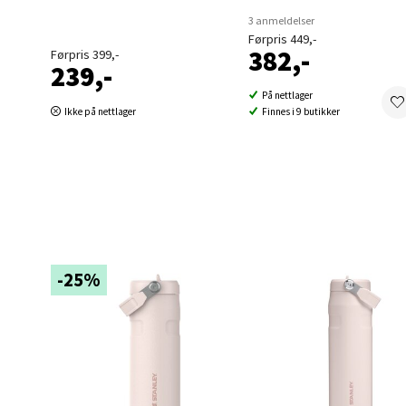
Berg
3 anmeldelser
Førpris 449,-
Folke B
382,-
Førpris 399,-
Åpent i
239,-
0 i bu
På nettlager
Ikke på nettlager
Finnes i 9 butikker
Oppd
Aunase
Åpent i
0 i bu
-25%
Orka
Thon S
Åpent i