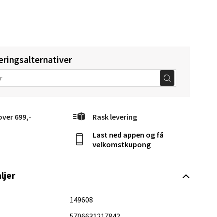
eringsalternativer
Vel
g
over 699,-
Rask levering
Last ned appen og få
velkomstkupong
elg
ljer
149608
5706631217842