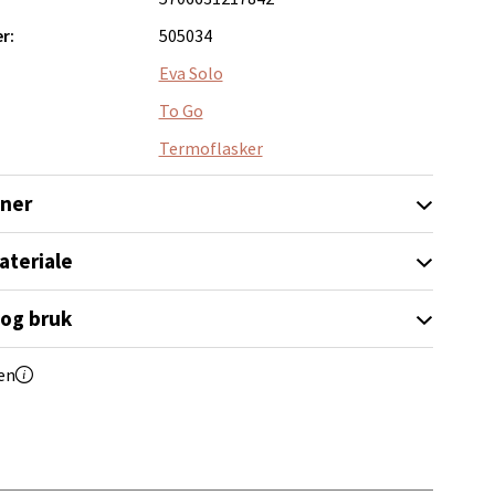
r:
505034
Eva Solo
elg
To Go
Termoflasker
oner
ateriale
elg
 og bruk
en
elg