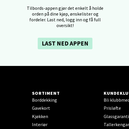
dheim - Sirkus Shopping
Tilbords-appen gjør det enkelt å holde
orden på dine kjøp, ønskelister og
borgveien 5, 7044 Trondheim
fordeler. Last ned, logg inn og få full
 dag 09-21
oversikt!
V
tikk
LAST NED APPEN
- Thon Senter Ski
rsenter, Jernbanesvingen 6, 1400 Ski
 dag 10-21
V
tikk
SORTIMENT
KUNDEKLU
Borddekking
Bli klubbme
land - Sortland Storsenter
Gavekort
Prisløfte
Kjøkken
Glassgaranti
ata 26, 8400 Sortland
Interiør
Tallerkengar
 dag 10-19