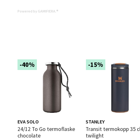
0 i bu
Powered by GAMIFIERA.®
Mold
Torget
Åpent i
0 i bu
-40%
-15%
Narv
Bolags
Åpent i
0 i bu
EVA SOLO
STANLEY
24/12 To Go termoflaske
Transit termokopp 35 cl
chocolate
twilight