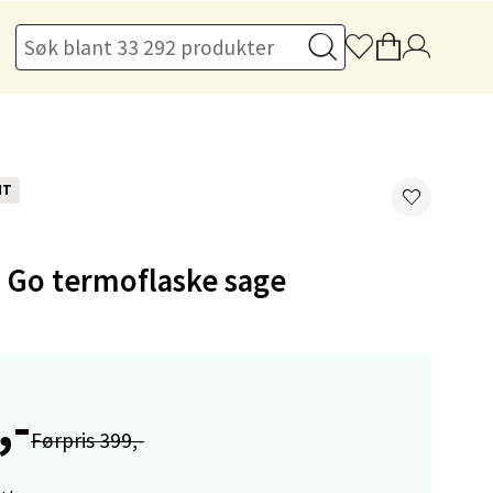
elg
NT
 Go termoflaske sage
elg
,-
Førpris 399,-