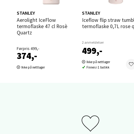
0 i bu
STANLEY
STANLEY
Aerolight IceFlow
Iceflow flip straw tumbler
termoflaske 47 cl Rosè
termoflaske 0,7L rose 
Sand
Quartz
2 anmeldelser
Brodtk
499,-
Førpris 499,-
Åpent i
374,-
0 i bu
Ikke på nettlager
Ikke på nettlager
Finnes i 1 butikk
Berg
Sartor
Åpent i
0 i bu