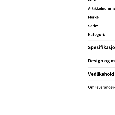
12 timer
Artikkelnumme
 bruk
yveien 55, 4517 Mandal
 dag 10-20
Merke:
V
tikk
Serie:
Kategori:
om holder kaffen varm og vannet kaldt gjennom
 Rana - Thon Senter Mo i Rana
Spesifikasj
f Nansensgate 22, 8622 Mo i Rana
Design og m
 dag 09-19
V
tikk
Vedlikehold
Om leverandør
und - Thon Senter Moa
andsvegen 25, 6010 Ålesund
 dag 10-20
V