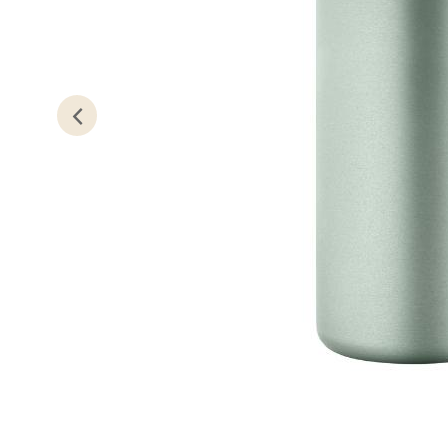
Åpent i
0 i bu
Oslo
Erich 
Åpent i
0 i bu
Bryn
Jupiter
Åpent i
0 i bu