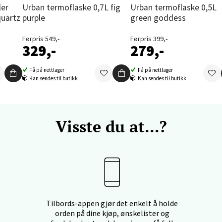
Urban termoflaske 0,7L fig
Urban termoflaske 0,5L
quartz
purple
green goddess
enter Orkanger, Orkdalsveien 113, 7300 Orkanger
 dag 09-20
V
Førpris 549,-
Førpris 399,-
329,-
279,-
tikk
Få på nettlager
Få på nettlager
Kan sendes til butikk
Kan sendes til butikk
vika - Thon Senter Sandvika
orbsgate 7, 1338 Sandvika
 dag 10-21
Visste du at...?
V
tikk
en - Thon Senter Sartor
vegen 12, 5353 Straume
Tilbords-appen gjør det enkelt å holde
 dag 10-21
orden på dine kjøp, ønskelister og
V