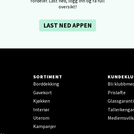
fordeler. Last ned, logg inn og få full
tikk
oversikt!
LAST NED APPEN
dheim - Sirkus Shopping
borgveien 5, 7044 Trondheim
 dag 09-21
V
tikk
SORTIMENT
KUNDEKLU
- Thon Senter Ski
Borddekking
Bli klubbme
Gavekort
Prisløfte
rsenter, Jernbanesvingen 6, 1400 Ski
 dag 10-21
Kjøkken
Glassgaranti
V
Interiør
Tallerkengar
tikk
Uterom
Medlemsvilk
Kampanjer