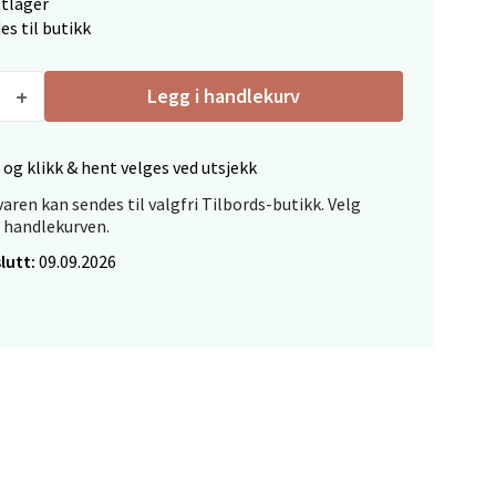
ttlager
es til butikk
Legg i handlekurv
elg
 og klikk & hent velges ved utsjekk
aren kan sendes til valgfri Tilbords-butikk. Velg
i handlekurven.
lutt:
09.09.2026
elg