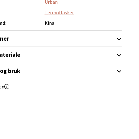
Urban
Termoflasker
nd:
Kina
oner
elg
ateriale
 og bruk
en
elg