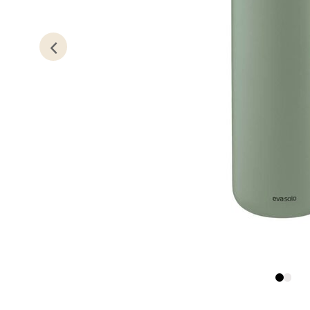
Kris
Lillem
Åpent i
0 i bu
Oslo
Erich 
Åpent i
0 i bu
Bryn
Jupiter