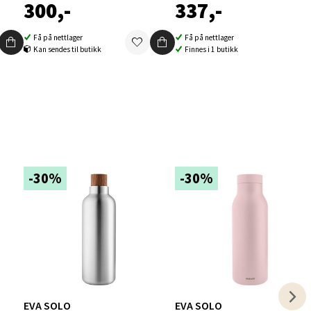
300,-
337,-
Få på nettlager
Få på nettlager
Kan sendes til butikk
Finnes i 1 butikk
elg
-30%
-30%
elg
EVA SOLO
EVA SOLO