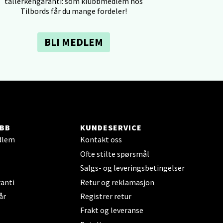
tallerkengaranti: som klubbmedlem hos
Tilbords får du mange fordeler!
BLI MEDLEM
elg
BB
KUNDESERVICE
dlem
Kontakt oss
Ofte stilte spørsmål
Salgs- og leveringsbetingelser
elg
anti
Retur og reklamasjon
år
Registrer retur
Frakt og leveranse