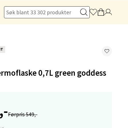
elg
NT
elg
ermoflaske 0,7L green goddess
,-
elg
Førpris 549,-