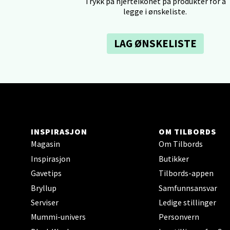
Trykk på hjerteikonet på produkter for å
0 i bu
legge i ønskeliste.
LAG ØNSKELISTE
Tron
Falken
Åpent i
0 i bu
INSPIRASJON
OM TILBORDS
Ski 
Magasin
Om Tilbords
Inspirasjon
Butikker
Ski Sto
Åpent i
Gavetips
Tilbords-appen
Bryllup
Samfunnsansvar
0 i bu
Serviser
Ledige stillinger
Mummi-univers
Personvern