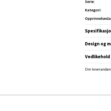
Serie:
Kategori:
al - Alti Mandal
Opprinnelsesla
yveien 55, 4517 Mandal
Spesifikasj
 dag 10-20
V
tikk
Design og m
Vedlikehold
 Rana - Thon Senter Mo i Rana
Om leverandør
f Nansensgate 22, 8622 Mo i Rana
 dag 09-19
V
tikk
und - Thon Senter Moa