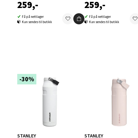
259,-
259,-
Få på nettlager
Få på nettlager
Berg
Kan sendes til butikk
Kan sendes til butikk
Folke B
Åpent i
0 i bu
-30%
Oppd
Aunase
Åpent i
0 i bu
Orka
STANLEY
STANLEY