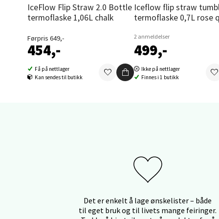
IceFlow Flip Straw 2.0 Bottle
Iceflow flip straw tumbler
termoflaske 1,06L chalk
termoflaske 0,7L rose 
Thon S
Åpent i
2 anmeldelser
Førpris 649,-
454,-
499,-
0 i bu
Få på nettlager
Ikke på nettlager
Kan sendes til butikk
Finnes i 1 butikk
Sand
Brodtk
Åpent i
0 i bu
Berg
Sartor
Det er enkelt å lage ønskelister – både
Åpent i
til eget bruk og til livets mange feiringer.