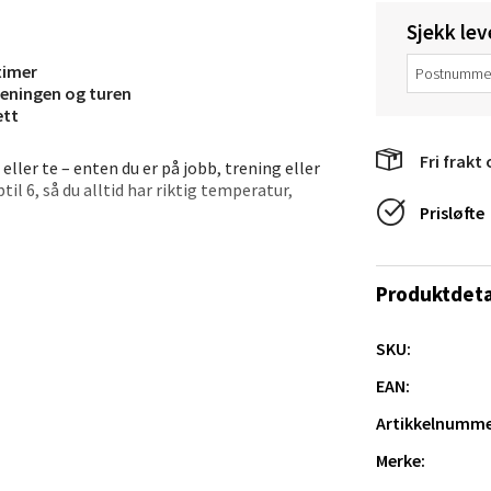
 dag 10-20
V
Sjekk lev
tikk
 timer
treningen og turen
ett
anger og Sandnes - Thon Senter
Fri frakt 
a
eller te – enten du er på jobb, trening eller
til 6, så du alltid har riktig temperatur,
Prisløfte
rossen nr 9, 4042 Stavanger
 dag 10-20
– praktisk når du er i bevegelse. Flasken er
n.
tikk
Produktdeta
SKU:
nger - Magneten
EAN:
ra 14, 7606 Levanger
Artikkelnumme
 dag 10-20
V
Merke:
tikk