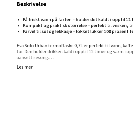
Åpent i
Beskrivelse
0 i bu
Få friskt vann på farten – holder det kaldt i opptil 12
Kompakt og praktisk størrelse – perfekt til vesken, 
Farvel til søl og lekkasje – lokket lukker 100 prosent t
Stav
Madl
Eva Solo Urban termoflaske 0,7L er perfekt til vann, kaffe 
tur. Den holder drikken kald i opptil 12 timer og varm i opp
uansett sesong.
Madlak
Åpent i
Les mer
Lokket åpnes med ett klikk og lar deg drikke fra alle sider 
helt tett og passer like godt i vesken som i treningsbage
0 i bu
• Effektiv isolasjon – kaldt i 12 t / varmt i 6 t
• Klikklokk – drikk fra alle sider
Leva
• Tett skrulokk – ingen søl
• Enkel å bruke med én hånd
• Volum: 0,7 liter
Moafjæ
• Oppvaskmaskinsikker
Åpent i
Alltid klar – til hverdag og eventyr.
0 i bu