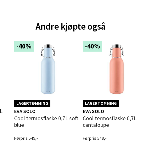
andsvegen 25, 6010 Ålesund
 dag 10-20
V
Andre kjøpte også
tikk
-40%
-40%
e - Moldetorget
 1, 6413 Molde
 dag 10-20
V
tikk
LAGERTØMMING
LAGERTØMMING
ik - Thon Senter Malmporten
EVA SOLO
EVA SOLO
Cool termosflaske 0,7L soft
Cool termosflaske 0,7L
gata 1, 8514 Narvik
blue
cantaloupe
 dag 10-20
V
Førpris 549,-
Førpris 549,-
tikk