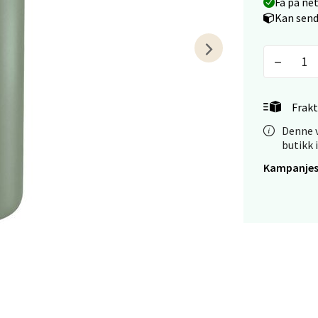
Få på ne
tiansand - Markens
Kan send
arkens markensgate 25B, 4611 Kristiansand
 dag 09-18
V
tikk
Frakt
Denne v
butikk 
 - Linderud
Kampanjes
Mogensøns vei 38, 0594 Oslo
 dag 10-21
V
tikk
e/Jæren - M44
veien 2, 4340 Bryne