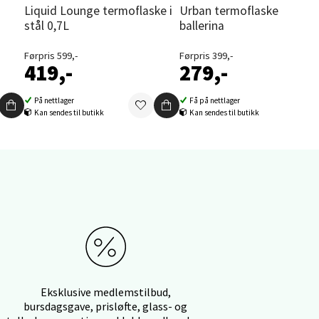
Liquid Lounge termoflaske i
Urban termoflaske 0,5L funky
stål 0,7L
ballerina
elg
Førpris 599,-
Førpris 399,-
419,-
279,-
På nettlager
Få på nettlager
Kan sendes til butikk
Kan sendes til butikk
elg
Eksklusive medlemstilbud,
bursdagsgave, prisløfte, glass- og
elg