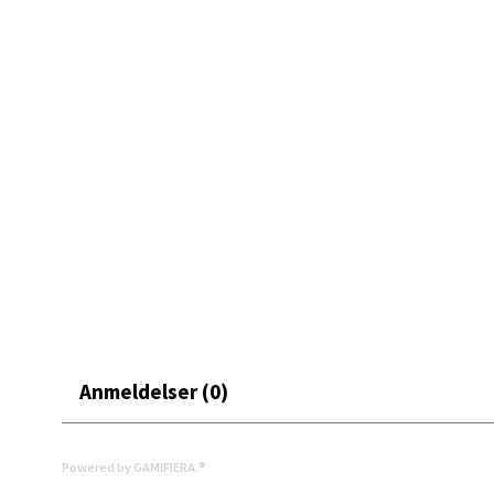
Mand
Skarvø
Åpent i
0 i bu
Mo i
Fridtjo
Åpent i
0 i bu
Anmeldelser (0)
Powered by GAMIFIERA.®
Åles