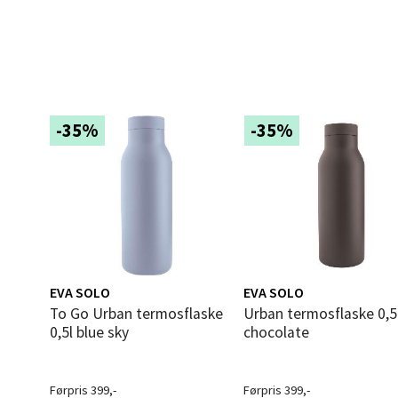
Langel
Åpent i
0 i bu
-35%
-35%
Mold
Torget
Åpent i
0 i bu
EVA SOLO
EVA SOLO
Narv
To Go Urban termosflaske
Urban termosflaske 0,5L
0,5l blue sky
chocolate
Bolags
Åpent i
Førpris 399,-
Førpris 399,-
0 i bu