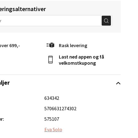
elg
eringsalternativer
over 699,-
Rask levering
Last ned appen og få
velkomstkupong
Vel
g
ljer
634342
5706631274302
r:
575107
elg
Eva Solo