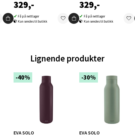
329,-
329,-
Få på nettlager
Få på nettlager
en - Oasen Senter
Kan sendes til butikk
Kan sendes til butikk
ernadottes vei 52, 5147 Fyllingsdalen
 dag 10-21
V
tikk
Lignende produkter
-40%
-30%
al - Aunasenteret
nteret, Sunndalsvegen 3, 7340 Oppdal
 dag 10-19
V
tikk
nger - Thon Senter Orkanger
EVA SOLO
EVA SOLO