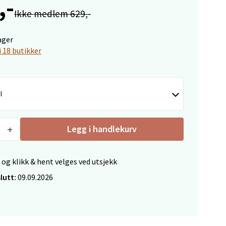
,-
Ikke medlem 629,-
ager
elg
i 18 butikker
l
Legg i handlekurv
Vel
g
 og klikk & hent velges ved utsjekk
lutt:
09.09.2026