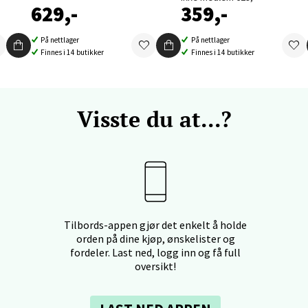
629,-
359,-
På nettlager
På nettlager
land - Sortland Storsenter
Finnes i 14 butikker
Finnes i 14 butikker
ata 26, 8400 Sortland
 dag 10-16
V
Visste du at...?
tikk
nkjer - Thon Senter Steinkjer
sgata 2, 7714 Steinkjer
 dag 10-18
Tilbords-appen gjør det enkelt å holde
V
orden på dine kjøp, ønskelister og
tikk
fordeler. Last ned, logg inn og få full
oversikt!
ik - Stord