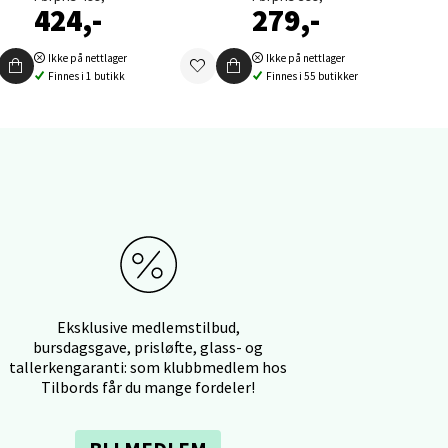
424,-
279,-
Ikke på nettlager
Ikke på nettlager
Finnes i 1 butikk
Finnes i 55 butikker
elg
Eksklusive medlemstilbud,
elg
bursdagsgave, prisløfte, glass- og
tallerkengaranti: som klubbmedlem hos
Tilbords får du mange fordeler!