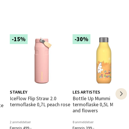
elg
-15%
-30%
elg
STANLEY
LES ARTISTES
IceFlow Flip Straw 2.0
Bottle Up Mummi
termoflaske 0,7L peach rose
termoflaske 0,5L Moomin
and flowers
elg
2 anmeldelser
8 anmeldelser
Førpris 499,-
Førpris 399,-