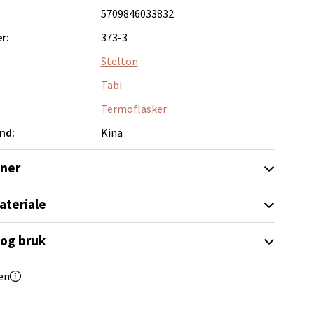
5709846033832
r:
373-3
Stelton
Tabi
elg
Termoflasker
nd:
Kina
oner
ateriale
elg
 og bruk
en