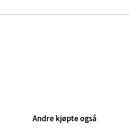
gata 1, 8514 Narvik
 dag 10-18
V
tikk
en - Oasen Senter
ernadottes vei 52, 5147 Fyllingsdalen
 dag 10-18
V
tikk
al - Aunasenteret
nteret, Sunndalsvegen 3, 7340 Oppdal
 dag 10-18
Andre kjøpte også
V
tikk