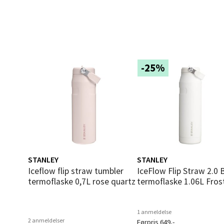
Sartor
Åpent i
3 i bu
-25%
Tron
Falken
Åpent i
0 i bu
STANLEY
STANLEY
Ski 
Iceflow flip straw tumbler
IceFlow Flip Straw 2.0 Bottle
termoflaske 0,7L rose quartz
termoflaske 1.06L Fros
Ski Sto
Åpent i
1 anmeldelse
0 i bu
2 anmeldelser
Førpris 649,-