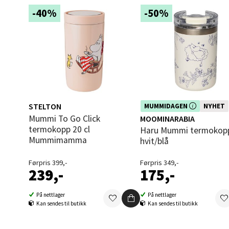
-40%
-50%
Orka
Thon S
Åpent i
0 i bu
STELTON
Dette produktet er inkludert i vår
MUMMIDAGEN
NYHET
kampanje. Benytt deg av rabatte
Mummi To Go Click
MOOMINARABIA
dag!
Sand
termokopp 20 cl
Haru Mummi termokopp 35 cl
Mummimamma
hvit/blå
Brodtk
Åpent i
Førpris 399,-
Førpris 349,-
239,-
175,-
0 i bu
På nettlager
På nettlager
Kan sendes til butikk
Kan sendes til butikk
Berg