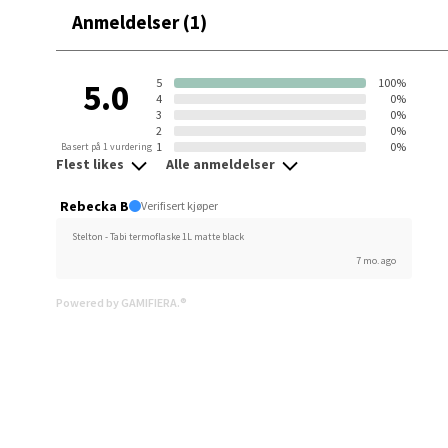
Bolags
Anmeldelser (1)
Åpent i
6 i bu
5
100%
5.0
4
0%
3
0%
2
0%
Berg
1
0%
Basert på 1 vurdering
Flest likes
Alle anmeldelser
Folke B
Rebecka B
Verifisert kjøper
Åpent i
Stelton - Tabi termoflaske 1L matte black
0 i bu
7 mo. ago
Powered by GAMIFIERA.®
Oppd
Aunase
Åpent i
0 i bu