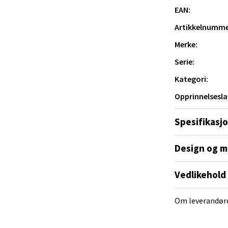
EAN:
 å bevare den flotte overflaten.
und - Thon Senter Moa
Artikkelnumme
Merke:
andsvegen 25, 6010 Ålesund
Serie:
 dag 10-18
V
Kategori:
tikk
 faktisk vil bruke – hver dag.
Opprinnelsesla
e - Moldetorget
Spesifikasj
 1, 6413 Molde
Design og m
 dag 10-18
V
tikk
Vedlikehold
Om leverandør
ik - Thon Senter Malmporten