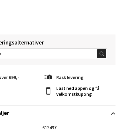
elg
eringsalternativer
elg
over 699,-
Rask levering
Last ned appen og få
velkomstkupong
ljer
elg
613497