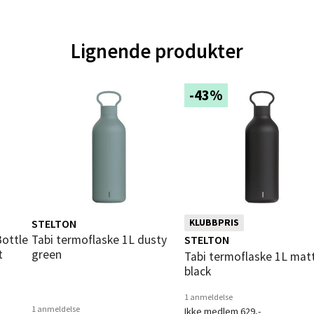
vegen 12, 5353 Straume
 dag 10-18
V
Lignende produkter
tikk
-43%
dheim - Sirkus Shopping
borgveien 5, 7044 Trondheim
 dag 09-20
V
tikk
STELTON
KLUBBPRIS
- Thon Senter Ski
Tabi termoflaske 1L dusty
STELTON
t
green
Tabi termoflaske 1L matte
rsenter, Jernbanesvingen 6, 1400 Ski
black
 dag 10-19
V
1 anmeldelse
tikk
1 anmeldelse
Ikke medlem 629,-