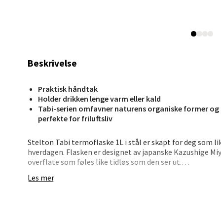
Moafjæ
Åpent i
0 i bu
Beskrivelse
Mand
Praktisk håndtak
Skarvø
Holder drikken lenge varm eller kald
Åpent i
Tabi-serien omfavner naturens organiske former og i
perfekte for friluftsliv
1 i bu
Stelton Tabi termoflaske 1L i stål er skapt for deg som l
hverdagen. Flasken er designet av japanske Kazushige Miy
Mo i
overflate som føles like tidløs som den ser ut.
Les mer
Fridtjo
Med en kapasitet på 1 liter og solid dobbeltvegget isolasj
varm kaffe, iskaldt vann eller te på tur, på jobben eller 
Åpent i
den lett å bære, mens lokket sitter godt og hindrer søl.
7 i bu
Den minimalistiske formen og den elegante stålfinishen g