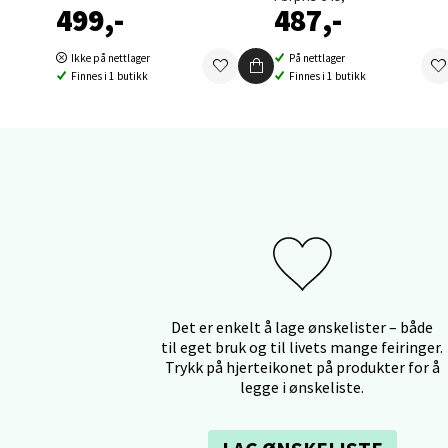
499,-
487,-
Ikke på nettlager
På nettlager
Sort
Finnes i 1 butikk
Finnes i 1 butikk
Strang
Åpent i
8 i bu
Stei
Sjøfart
Åpent i
Det er enkelt å lage ønskelister – både
til eget bruk og til livets mange feiringer.
6 i bu
Trykk på hjerteikonet på produkter for å
legge i ønskeliste.
Leirv