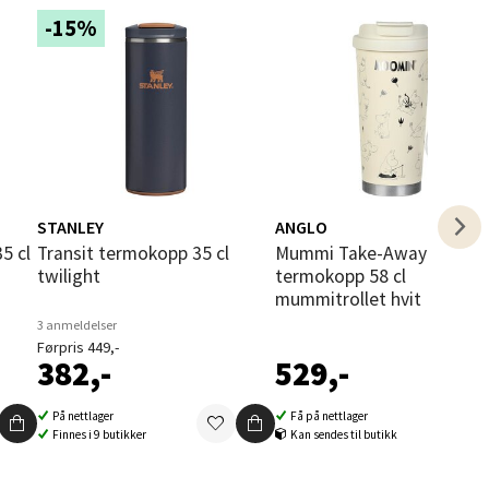
-15%
elg
STANLEY
ANGLO
Transit termokopp 35 cl
Mummi Take-Away
twilight
termokopp 58 cl
mummitrollet hvit
3 anmeldelser
Førpris 449,-
elg
382,-
529,-
På nettlager
Få på nettlager
Finnes i 9 butikker
Kan sendes til butikk