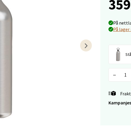
359
e/Jæren - M44
veien 2, 4340 Bryne
På nettl
 dag 10-18
V
På lager 
tikk
Stå
anger og Sandnes - Thon Senter
a
rossen nr 9, 4042 Stavanger
 dag 10-19
Frakt
tikk
Kampanjes
nger - Magneten