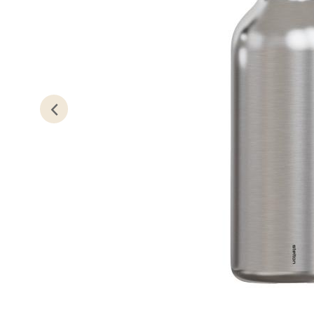
Bryn
Jupiter
Åpent i
0 i bu
Stav
Madl
Madlak
Åpent i
0 i bu
Leva