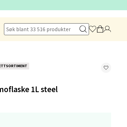
elg
elg
ETTSORTIMENT
moflaske 1L steel
elg