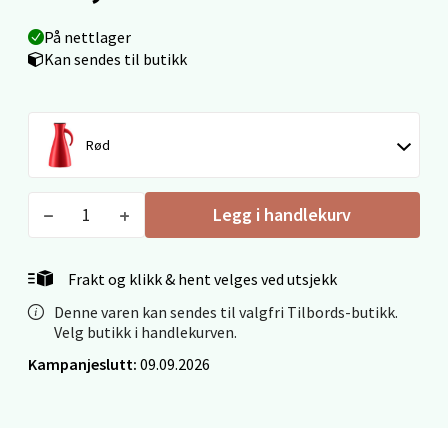
På nettlager
Kan sendes til butikk
Ski - Thon Senter Ski
Ski Storsenter, Jernbanesvingen 6, 1400 Ski
Åpent i dag 10-21
Rød
0 i butikk
Legg i handlekurv
Velg
Frakt og klikk & hent velges ved utsjekk
Denne varen kan sendes til valgfri Tilbords-butikk.
Sortland - Sortland Storsenter
Velg butikk i handlekurven.
Kampanjeslutt:
09.09.2026
Strangata 26, 8400 Sortland
Åpent i dag 10-19
0 i butikk