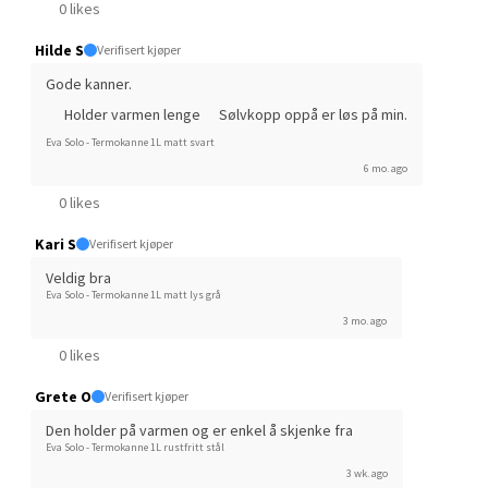
0 likes
Velg
Hilde S
Verifisert kjøper
Gode kanner.
Holder varmen lenge
Sølvkopp oppå er løs på min.
Kristiansand - Thon
Eva Solo - Termokanne 1L matt svart
6 mo. ago
Sørlandssenteret
0 likes
Barstølveien 31, 4636 Kristiansand
Kari S
Verifisert kjøper
Åpent i dag 10-21
Veldig bra
0 i butikk
Eva Solo - Termokanne 1L matt lys grå
3 mo. ago
Velg
0 likes
Grete O
Verifisert kjøper
Den holder på varmen og er enkel å skjenke fra
Fredrikstad - Torvbyen
Eva Solo - Termokanne 1L rustfritt stål
3 wk. ago