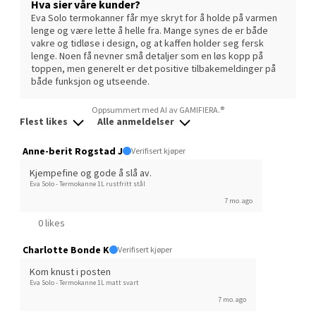
Hva sier våre kunder?
Eva Solo termokanner får mye skryt for å holde på varmen
lenge og være lette å helle fra. Mange synes de er både
vakre og tidløse i design, og at kaffen holder seg fersk
Sunndalsøra - Alti Sunndal
lenge. Noen få nevner små detaljer som en løs kopp på
toppen, men generelt er det positive tilbakemeldinger på
Alti Sunndal, Sunndalsveien 17, 6600 Sunndalsøra
både funksjon og utseende.
Åpent i dag 10-19
Oppsummert med AI av GAMIFIERA.®
0 i butikk
Flest likes
Alle anmeldelser
Anne-berit Rogstad J
Verifisert kjøper
Velg
Kjempefine og gode å slå av.
Eva Solo - Termokanne 1L rustfritt stål
7 mo. ago
0 likes
Jessheim - Thon Senter Jessheim
Charlotte Bonde K
Verifisert kjøper
Storgata 6, 2050 Jessheim
Kom knust i posten
Åpent i dag 10-21
Eva Solo - Termokanne 1L matt svart
0 i butikk
7 mo. ago