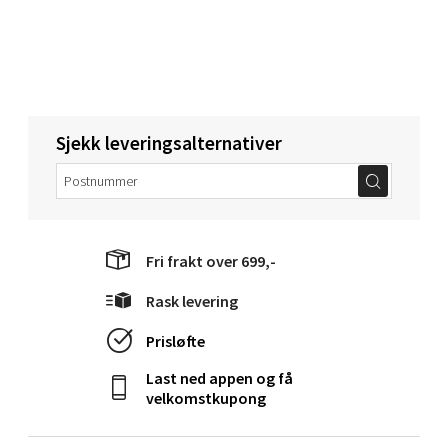
Velg
Steinkjer - Thon Senter Steinkjer
Sjekk leveringsalternativer
Sjøfartsgata 2, 7714 Steinkjer
Åpent i dag 10-20
0 i butikk
Fri frakt over 699,-
Velg
Rask levering
Prisløfte
Last ned appen og få
Leirvik - Stord
velkomstkupong
Torgbakken 2, 5401 Stord