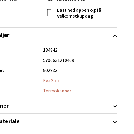
Vel
g
Last ned appen og få
velkomstkupong
ljer
134842
5706631210409
elg
r:
502833
Eva Solo
Termokanner
oner
elg
ateriale