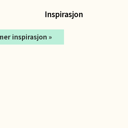
orbsgate 7, 1338 Sandvika
 dag 10-21
Inspirasjon
V
tikk
mer inspirasjon »
en - Thon Senter Sartor
vegen 12, 5353 Straume
 dag 10-21
V
tikk
dheim - Sirkus Shopping
borgveien 5, 7044 Trondheim
 dag 09-21
V
tikk