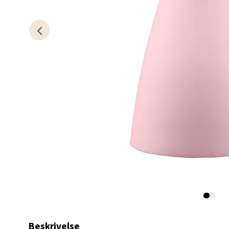
Erich 
Åpent i
0 i bu
Bryn
Jupiter
Åpent i
0 i bu
Stav
Madl
Madlak
Beskrivelse