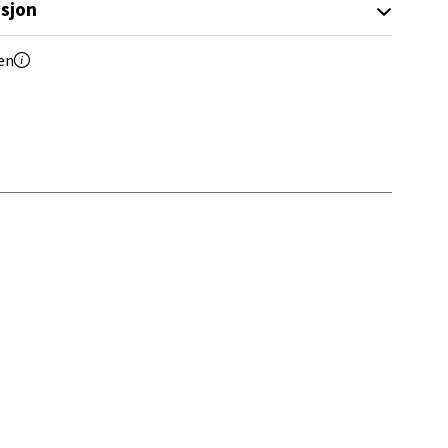
sjon
en
elg
elg