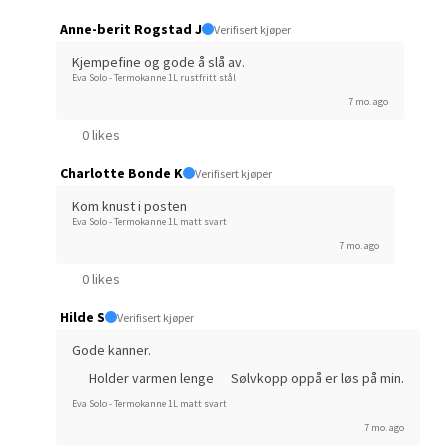
Åpent i
Anne-berit Rogstad J
Verifisert kjøper
0 i bu
Kjempefine og gode å slå av.
Eva Solo - Termokanne 1L rustfritt stål
7 mo. ago
Narv
0 likes
Charlotte Bonde K
Verifisert kjøper
Bolags
Åpent i
Kom knust i posten
Eva Solo - Termokanne 1L matt svart
0 i bu
7 mo. ago
0 likes
Berg
Hilde S
Verifisert kjøper
Gode kanner.
Folke B
Holder varmen lenge
Sølvkopp oppå er løs på min.
Åpent i
Eva Solo - Termokanne 1L matt svart
0 i bu
7 mo. ago