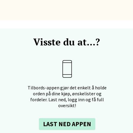
- Thon Senter Ski
rsenter, Jernbanesvingen 6, 1400 Ski
 dag 10-21
Visste du at...?
V
tikk
land - Sortland Storsenter
ata 26, 8400 Sortland
Tilbords-appen gjør det enkelt å holde
 dag 10-19
orden på dine kjøp, ønskelister og
V
fordeler. Last ned, logg inn og få full
tikk
oversikt!
nkjer - Thon Senter Steinkjer
LAST NED APPEN