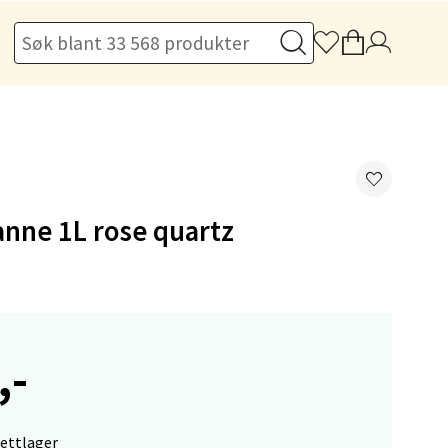
elg
nne 1L rose quartz
elg
,-
nettlager