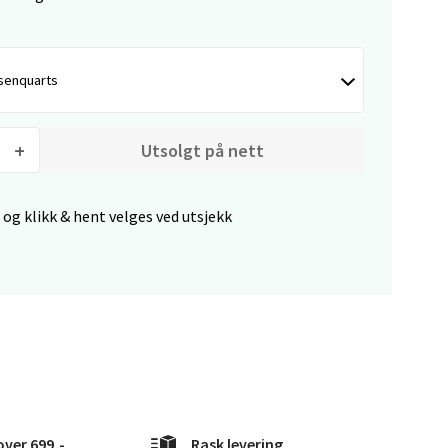
elg
senquarts
Utsolgt på nett
 og klikk & hent velges ved utsjekk
elg
over 699,-
Rask levering