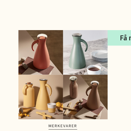
Brodtk
Åpent i
0 i bu
Få 
Berg
Sartor
Åpent i
0 i bu
Tron
Falken
Åpent i
0 i bu
MERKEVARER