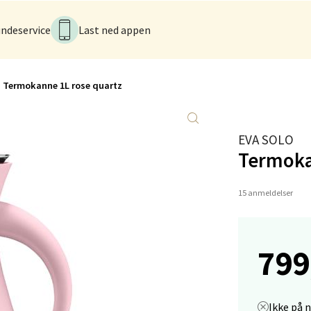
tikk
ndeservice
Last ned appen
en - Thon Senter Lagunen
Termokanne 1L rose quartz
veien 1, 5239 Bergen
 dag 10-21
V
tikk
EVA SOLO
Termoka
tiansand - Markens
15 anmeldelser
arkens markensgate 25B, 4611 Kristiansand
 dag 09-18
V
799
tikk
 - Linderud
Ikke på 