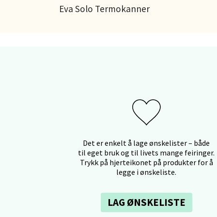
Eva Solo Termokanner
Ski 
Ski Sto
Åpent i
0 i bu
Sort
Strang
Det er enkelt å lage ønskelister – både
Åpent i
til eget bruk og til livets mange feiringer.
Trykk på hjerteikonet på produkter for å
0 i bu
legge i ønskeliste.
Stei
LAG ØNSKELISTE