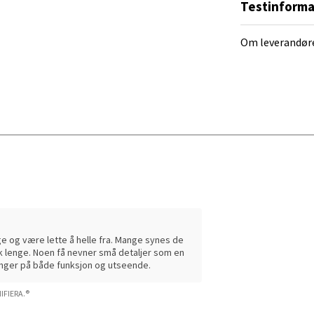
r
Testinforma
 Rana - Thon Senter Mo i Rana
 termoskannen kaffe og te varm gjennom hele
Om leverandør
f Nansensgate 22, 8622 Mo i Rana
 dag 09-19
V
tikk
und - Thon Senter Moa
andsvegen 25, 6010 Ålesund
 dag 10-20
V
tikk
e og være lette å helle fra. Mange synes de
sk lenge. Noen få nevner små detaljer som en
inger på både funksjon og utseende.
e - Moldetorget
IFIERA.®
 1, 6413 Molde