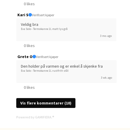
0 likes
Oppd
Kari S
Verifisert kjøper
Veldig bra
Aunase
Eva Solo - Termokanne 1L matt lys grå
Åpent i
3 mo. ago
0 i bu
0 likes
Grete O
Verifisert kjøper
Orka
Den holder på varmen og er enkel å skjenke fra
Eva Solo - Termokanne 1L rustfritt stål
3 wk. ago
Thon S
Åpent i
0 likes
0 i bu
Vis flere kommentarer (10)
Sand
Powered by GAMIFIERA.®