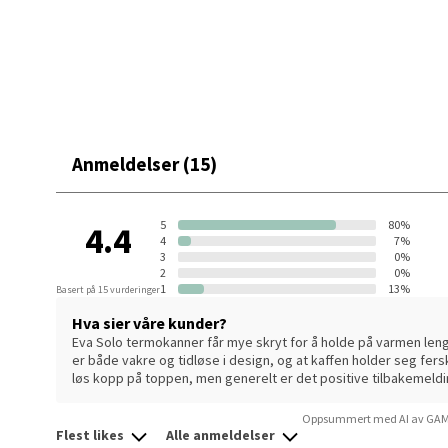
• Kompatibel med Eva Solo tefilter og pour-over stålfilte
Mo i
Med plass til 1 liter og et tettsittende skrulokk holder
frokosten, turen eller ettermiddagens kaffestund.
Fridtjo
Åpent i
0 i bu
Anmeldelser (15)
Åles
5
80%
4.4
4
7%
3
0%
Langel
2
0%
Åpent i
1
13%
Basert på 15 vurderinger
0 i bu
Hva sier våre kunder?
Eva Solo termokanner får mye skryt for å holde på varmen leng
er både vakre og tidløse i design, og at kaffen holder seg fer
løs kopp på toppen, men generelt er det positive tilbakemeld
Mold
Oppsummert med AI av GAM
Flest likes
Alle anmeldelser
Torget