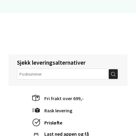
Steinkjer - Thon Senter Steinkjer
Sjøfartsgata 2, 7714 Steinkjer
Åpent i dag 10-18
0 i butikk
Velg
Sjekk leveringsalternativer
Leirvik - Stord
Fri frakt over 699,-
Torgbakken 2, 5401 Stord
Rask levering
Åpent i dag 10-15
0 i butikk
Prisløfte
Last ned appen og få