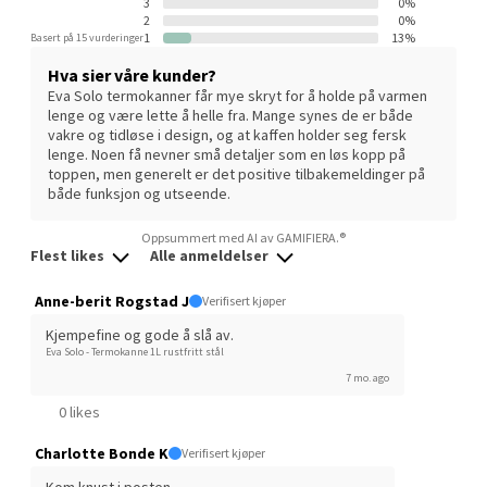
3
0%
Alti Sunndal, Sunndalsveien 17, 6600 Sunndalsøra
2
0%
1
13%
Basert på 15 vurderinger
Åpent i dag 10-16
Hva sier våre kunder?
0 i butikk
Eva Solo termokanner får mye skryt for å holde på varmen
lenge og være lette å helle fra. Mange synes de er både
vakre og tidløse i design, og at kaffen holder seg fersk
Velg
lenge. Noen få nevner små detaljer som en løs kopp på
toppen, men generelt er det positive tilbakemeldinger på
både funksjon og utseende.
Oppsummert med AI av GAMIFIERA.®
Jessheim - Thon Senter Jessheim
Flest likes
Alle anmeldelser
Storgata 6, 2050 Jessheim
Anne-berit Rogstad J
Verifisert kjøper
Åpent i dag 10-19
Kjempefine og gode å slå av.
Eva Solo - Termokanne 1L rustfritt stål
0 i butikk
7 mo. ago
0 likes
Velg
Charlotte Bonde K
Verifisert kjøper
Kom knust i posten