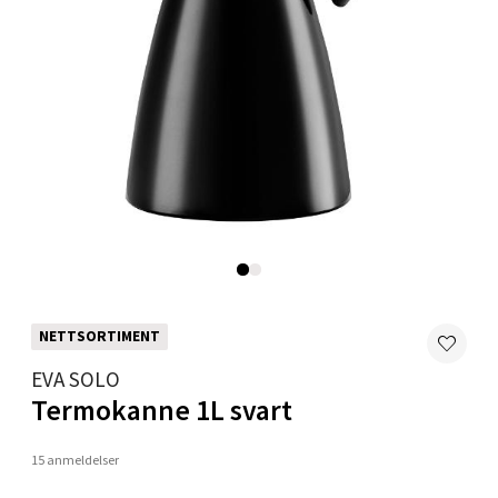
0 i butikk
Velg
Trondheim - Sirkus Shopping
Falkenborgveien 5, 7044 Trondheim
Åpent i dag 09-20
0 i butikk
NETTSORTIMENT
Velg
EVA SOLO
Termokanne 1L svart
15 anmeldelser
Ski - Thon Senter Ski