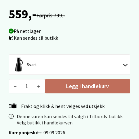
Ski Storsenter, Jernbanesvingen 6, 1400 Ski
559,-
Åpent i dag 10-19
Førpris 799,-
0 i butikk
På nettlager
Kan sendes til butikk
Velg
Svart
Sortland - Sortland Storsenter
Legg i handlekurv
Strangata 26, 8400 Sortland
Åpent i dag 10-16
0 i butikk
Frakt og klikk & hent velges ved utsjekk
Denne varen kan sendes til valgfri Tilbords-butikk.
Velg
Velg butikk i handlekurven.
Kampanjeslutt:
09.09.2026