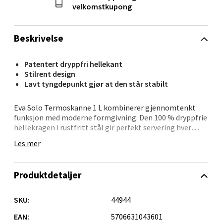
Velg
velkomstkupong
Beskrivelse
Oslo - Thon Senter Storo
Patentert dryppfri hellekant
Stilrent design
Vitaminveien 7 - 9, 0485 Oslo
Lavt tyngdepunkt gjør at den står stabilt
Åpent i dag 10-19
0 i butikk
Eva Solo Termoskanne 1 L kombinerer gjennomtenkt
funksjon med moderne formgivning. Den 100 % dryppfrie
hellekragen i rustfritt stål gir perfekt servering hver
Velg
gang – helt uten søl. Takket være den brede åpningen er
Les mer
kannen enkel å fylle, og skrulokket holder tett selv når
den ligger ned, noe som gjør den ideell for piknik, reiser
og daglig bruk.
Produktdetaljer
Lillehammer - Strandtorget
Kannen er kompatibel med Eva Solo tefilter og
stålfilteret til Eva Solo pour-over kaffetrakter, slik at du
SKU:
44944
Strandtorget, 2609 Lillehammer
kan brygge direkte i kannen. Den innvendige glasskolben
Åpent i dag 09-18
kan byttes ut ved behov og selges separat (art.nr. 51506).
EAN:
5706631043601