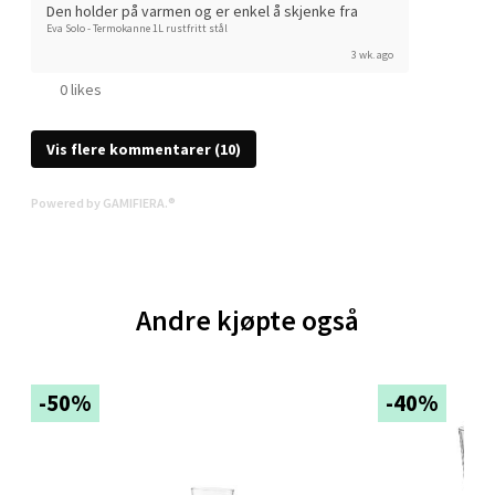
Den holder på varmen og er enkel å skjenke fra
Eva Solo - Termokanne 1L rustfritt stål
Velg
3 wk. ago
0 likes
Lørenskog - Thon Senter Triaden
Vis flere kommentarer (10)
Gamleveien 88, 1461 Lørenskog
Powered by GAMIFIERA.®
Åpent i dag 10-19
0 i butikk
Andre kjøpte også
Velg
-50%
-40%
Oslo - Tveita Senter
Tveita Senter, 0671 Oslo