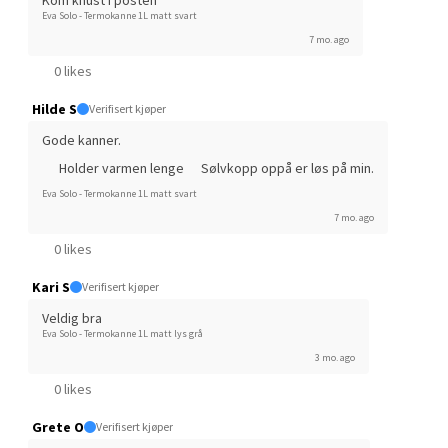
Eva Solo - Termokanne 1L matt svart
Kristiansand - Thon
7 mo. ago
Sørlandssenteret
0 likes
Hilde S
Verifisert kjøper
Barstølveien 31, 4636 Kristiansand
Åpent i dag 10-19
Gode kanner.
Holder varmen lenge
Sølvkopp oppå er løs på min.
0 i butikk
Eva Solo - Termokanne 1L matt svart
7 mo. ago
Velg
0 likes
Kari S
Verifisert kjøper
Veldig bra
Fredrikstad - Torvbyen
Eva Solo - Termokanne 1L matt lys grå
3 mo. ago
Brochsgate 8, 1607 Fredrikstad
0 likes
Åpent i dag 10-18
0 i butikk
Grete O
Verifisert kjøper