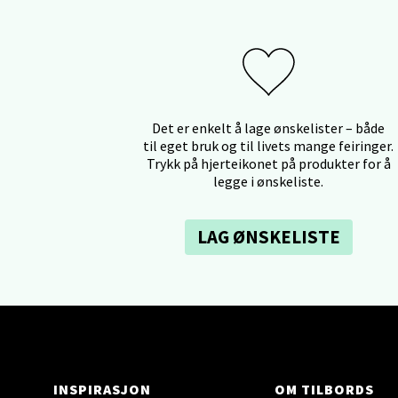
Stav
Lars He
Åpent i
Det er enkelt å lage ønskelister – både
til eget bruk og til livets mange feiringer.
Berg
Trykk på hjerteikonet på produkter for å
legge i ønskeliste.
Myrdal
Åpent i
LAG ØNSKELISTE
Sand
Torget 
Åpent i
INSPIRASJON
OM TILBORDS