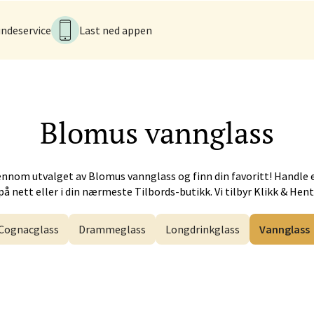
ndeservice
Last ned appen
tiansund - Futura
iveien 17, 6517 Kristiansund
tider ikke tilgjengelig
V
Blomus
vannglass
 - Alti Førde
ennom utvalget av
Blomus
vannglass og finn din favoritt! Handle 
på nett eller i din nærmeste Tilbords-butikk. Vi tilbyr Klikk & Hent
alsveien 4, 6800 Førde
 dag 10-20
V
Cognacglass
Drammeglass
Longdrinkglass
Vannglass
n - Galleriet
menningen 8, 5014 Bergen