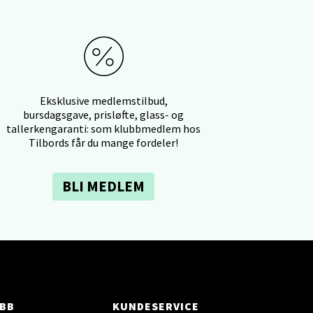
elg
Eksklusive medlemstilbud,
bursdagsgave, prisløfte, glass- og
tallerkengaranti: som klubbmedlem hos
Tilbords får du mange fordeler!
elg
BLI MEDLEM
elg
BB
KUNDESERVICE