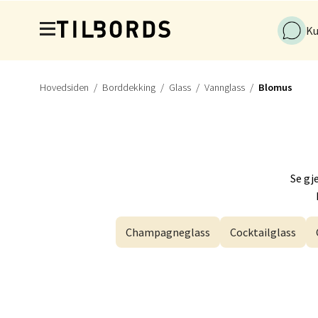
Hopp til hovedinnholdet
Ku
Kris
Industr
Hovedsiden
Borddekking
Glass
Vannglass
Blomus
Åpnings
Førde
Se gj
Naustd
Åpent i
Champagneglass
Cocktailglass
Berge
Torgal