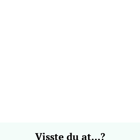
 dag 09-21
V
k - CC Gjøvik
nesvingen 6, 2821 Gjøvik
 dag 10-21
V
men - Gulskogen
gen Senter, 3048 Drammen
 dag 10-21
V
Visste du at...?