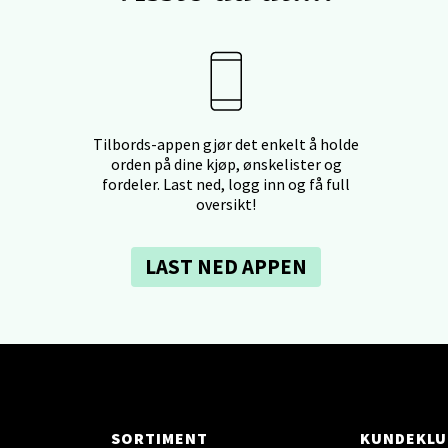
anger og Sandnes - Herbarium
rtervigs gate 6, 4005 Stavanger
 dag 10-20
V
Tilbords-appen gjør det enkelt å holde
orden på dine kjøp, ønskelister og
en - Horisont
fordeler. Last ned, logg inn og få full
oversikt!
svegen 2, 5130 Nyborg
 dag 10-21
V
LAST NED APPEN
efjord - Hvaltorvet
7, 3210 Sandefjord
 dag 10-20
V
SORTIMENT
KUNDEKLU