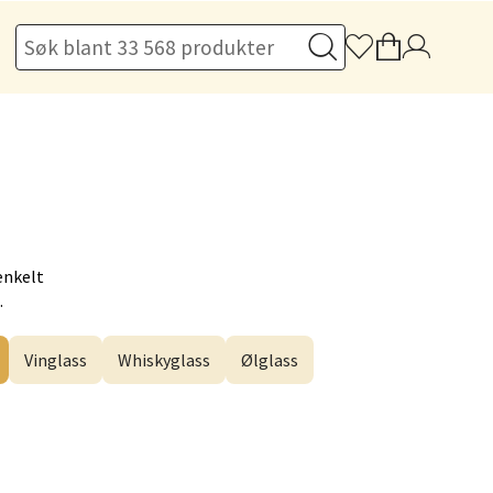
elg
enkelt
.
elg
Vinglass
Whiskyglass
Ølglass