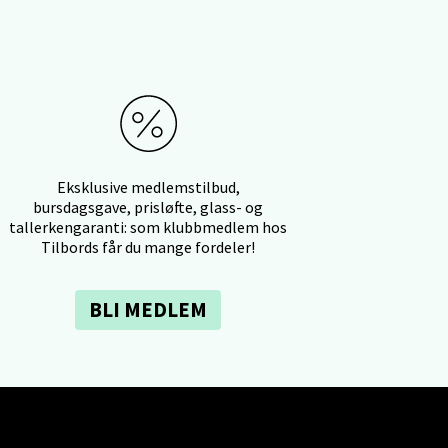
elg
Eksklusive medlemstilbud,
bursdagsgave, prisløfte, glass- og
elg
tallerkengaranti: som klubbmedlem hos
Tilbords får du mange fordeler!
BLI MEDLEM
elg