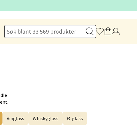
elg
elg
ndle
Hent.
Vinglass
Whiskyglass
Ølglass