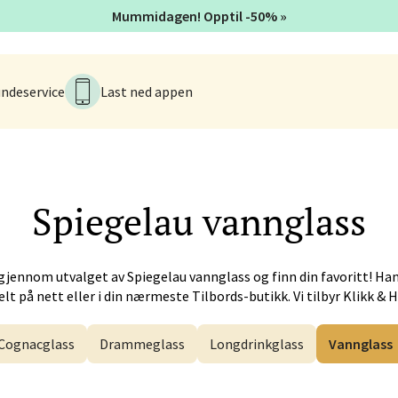
Mummidagen! Opptil -50% »
tiansund - Futura
iveien 17, 6517 Kristiansund
ndeservice
Last ned appen
 dag 10-18
V
 - Alti Førde
Spiegelau
vannglass
alsveien 4, 6800 Førde
 dag 10-18
V
gjennom utvalget av
Spiegelau
vannglass og finn din favoritt! Ha
lt på nett eller i din nærmeste Tilbords-butikk. Vi tilbyr Klikk & 
n - Galleriet
Cognacglass
Drammeglass
Longdrinkglass
Vannglass
menningen 8, 5014 Bergen
 dag 09-18