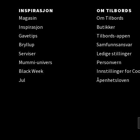
Trom
INSPIRASJON
OM TILBORDS
Magasin
Om Tilbords
Karlsø
Inspirasjon
Butikker
Åpent i
Gavetips
Tilbords-appen
Bryllup
Samfunnsansvar
Serviser
Ledige stillinger
Hars
Mummi-univers
Personvern
Black Week
Innstillinger for Co
Skillev
Jul
Åpenhetsloven
Åpent i
Karm
Austbø
Åpent i