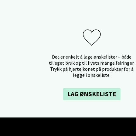
Lars He
Åpent i
Berg
Det er enkelt å lage ønskelister – både
Myrdal
til eget bruk og til livets mange feiringer.
Åpent i
Trykk på hjerteikonet på produkter for å
legge i ønskeliste.
LAG ØNSKELISTE
Sand
Torget 
Åpent i