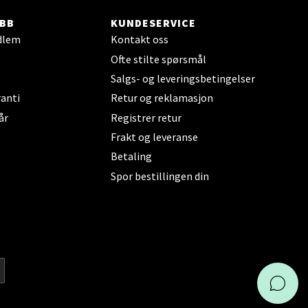
BB
KUNDESERVICE
dlem
Kontakt oss
Ofte stilte spørsmål
elg
Salgs- og leveringsbetingelser
anti
Retur og reklamasjon
år
Registrer retur
Frakt og leveranse
Betaling
Spor bestillingen din
elg
KAI
elg