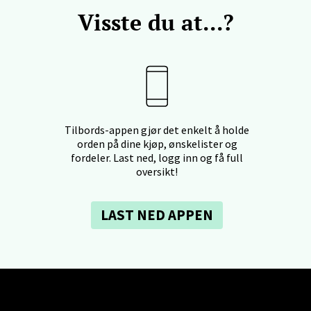
Visste du at...?
rtervigs gate 6, 4005 Stavanger
 dag 10-18
V
en - Horisont
Tilbords-appen gjør det enkelt å holde
svegen 2, 5130 Nyborg
orden på dine kjøp, ønskelister og
 dag 10-18
V
fordeler. Last ned, logg inn og få full
oversikt!
LAST NED APPEN
efjord - Hvaltorvet
7, 3210 Sandefjord
 dag 10-18
V