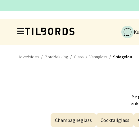
Kris
Hopp til hovedinnholdet
Industr
Ku
Åpent i
Hovedsiden
Borddekking
Glass
Vannglass
Spiegelau
Førde
Naustd
Åpent i
Se 
enke
Berge
Champagneglass
Cocktailglass
Torgal
Åpent i