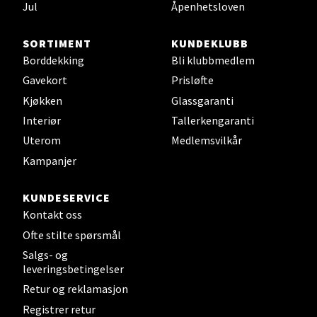
Jul
Åpenhetsloven
Åpent i dag 10-20
0 i butikk
SORTIMENT
KUNDEKLUBB
Borddekking
Bli klubbmedlem
Velg
Gavekort
Prisløfte
Kjøkken
Glassgaranti
Interiør
Tallerkengaranti
Leirvik - Stord
Uterom
Medlemsvilkår
Kampanjer
Torgbakken 2, 5401 Stord
Åpent i dag 10-17
KUNDESERVICE
0 i butikk
Kontakt oss
Ofte stilte spørsmål
Velg
Salgs- og
leveringsbetingelser
Retur og reklamasjon
Registrer retur