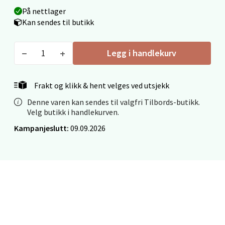
På nettlager
Fridtjof Nansensgate 22, 8622 Mo i Rana
Kan sendes til butikk
Åpent i dag 09-19
0 i butikk
Legg i handlekurv
Velg
Frakt og klikk & hent velges ved utsjekk
Denne varen kan sendes til valgfri Tilbords-butikk.
Velg butikk i handlekurven.
Ålesund - Thon Senter Moa
Kampanjeslutt:
09.09.2026
Langelandsvegen 25, 6010 Ålesund
Åpent i dag 10-20
0 i butikk
Velg