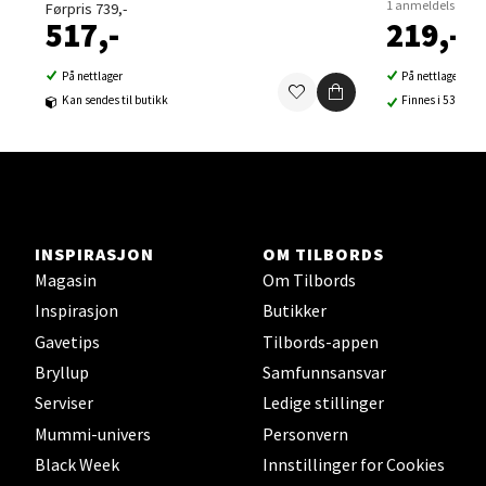
1 anmeldelse
Førpris 739,-
517,-
219,-
Velg
På nettlager
På nettlager
Kan sendes til butikk
Finnes i 53 buti
Sortland - Sortland Storsenter
Strangata 26, 8400 Sortland
Åpent i dag 10-19
INSPIRASJON
OM TILBORDS
0 i butikk
Magasin
Om Tilbords
Inspirasjon
Butikker
Velg
Gavetips
Tilbords-appen
Bryllup
Samfunnsansvar
Serviser
Ledige stillinger
Steinkjer - Thon Senter Steinkjer
Mummi-univers
Personvern
Black Week
Innstillinger for Cookies
Sjøfartsgata 2, 7714 Steinkjer