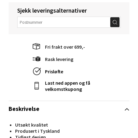
Sjekk leveringsalternativer
Molde - Moldetorget
Torget 1, 6413 Molde
Åpent i dag 10-20
Fri frakt over 699,-
0 i butikk
Rask levering
Velg
Prisløfte
Last ned appen og få
velkomstkupong
Narvik - Thon Senter Malmporten
Beskrivelse
Bolagsgata 1, 8514 Narvik
Åpent i dag 10-20
Utsøkt kvalitet
0 i butikk
Produsert i Tyskland
Tidløst design