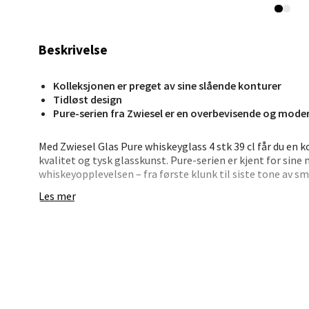
Stav
Beskrivelse
Madl
Kolleksjonen er preget av sine slående konturer
Madlak
Tidløst design
Pure-serien fra Zwiesel er en overbevisende og moderne
Åpent i
0 i bu
Med Zwiesel Glas Pure whiskeyglass 4 stk 39 cl får du en 
kvalitet og tysk glasskunst. Pure-serien er kjent for sine
whiskeyopplevelsen – fra første klunk til siste tone av sm
Leva
Les mer
Glassene er laget i Tritan®-krystall, som gir høy motsta
de bevarer en glansfull, eksklusiv finish. De passer like g
Moafjæ
isbiter. Enkle å rengjøre og vakre å dekke bordet med – ti
Åpent i
Hva er Tritan®-krystall?
0 i bu
Det er en patentert glassmasse utviklet av Zwiesel – kjent 
Hvor produseres glassene?