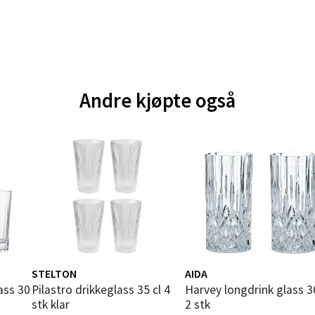
V
tikk
e - Moldetorget
Andre kjøpte også
 1, 6413 Molde
 dag 10-18
V
tikk
ik - Thon Senter Malmporten
gata 1, 8514 Narvik
 dag 10-18
V
STELTON
AIDA
tikk
Pilastro drikkeglass 35 cl 4
Harvey longdrink glass 36 cl
stk klar
2 stk