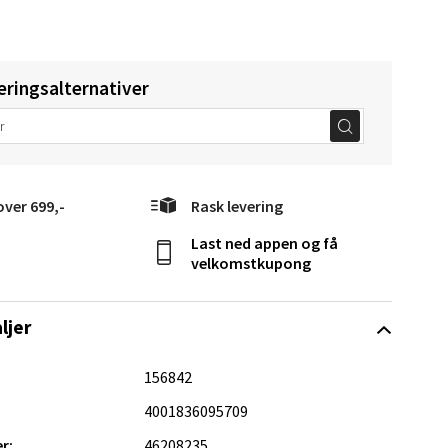
eringsalternativer
Vel
g
over 699,-
Rask levering
Last ned appen og få
velkomstkupong
ljer
elg
156842
4001836095709
r:
46208235