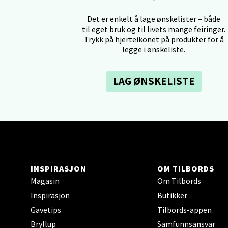
Tron
Det er enkelt å lage ønskelister – både
til eget bruk og til livets mange feiringer.
Falken
Trykk på hjerteikonet på produkter for å
legge i ønskeliste.
Åpent i
0 i bu
LAG ØNSKELISTE
Ski 
Ski Sto
Åpent i
0 i bu
INSPIRASJON
OM TILBORDS
Magasin
Om Tilbords
Inspirasjon
Butikker
Sort
Gavetips
Tilbords-appen
Strang
Bryllup
Samfunnsansvar