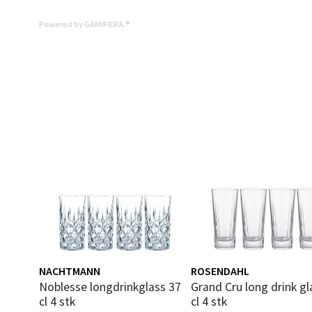
0 i bu
Powered by GAMIFIERA.®
Mold
Torget
Åpent i
0 i bu
Narv
Bolags
Åpent i
NACHTMANN
ROSENDAHL
0 i bu
Noblesse longdrinkglass 37
Grand Cru long drink glass 30
cl 4 stk
cl 4 stk