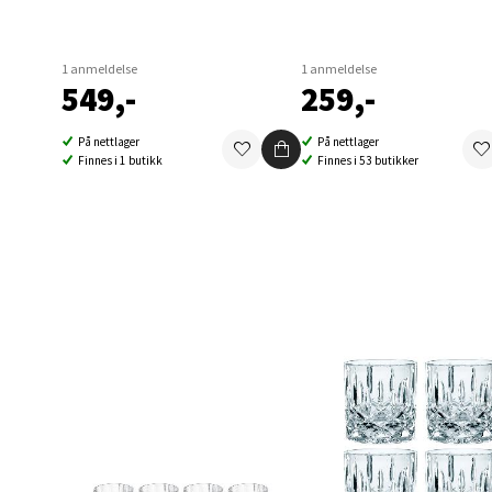
Berg
1 anmeldelse
1 anmeldelse
Folke B
549,-
259,-
Åpent i
0 i bu
På nettlager
På nettlager
Finnes i 1 butikk
Finnes i 53 butikker
Oppd
Aunase
Åpent i
0 i bu
Orka
Thon S