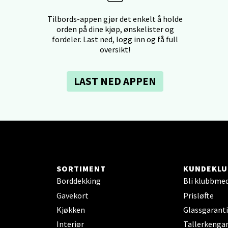
dheim - Sirkus Shopping
Tilbords-appen gjør det enkelt å holde
orden på dine kjøp, ønskelister og
borgveien 5, 7044 Trondheim
fordeler. Last ned, logg inn og få full
oversikt!
 dag 09-20
V
tikk
LAST NED APPEN
- Thon Senter Ski
rsenter, Jernbanesvingen 6, 1400 Ski
 dag 10-19
V
tikk
SORTIMENT
KUNDEKLU
Borddekking
Bli klubbme
Gavekort
Prisløfte
land - Sortland Storsenter
Kjøkken
Glassgaranti
ata 26, 8400 Sortland
Interiør
Tallerkengar