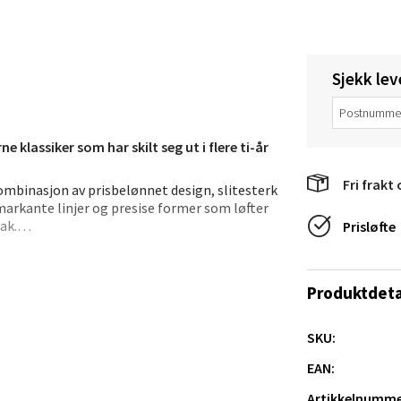
anger og Sandnes - Thon Senter
Sjekk lev
a
rossen nr 9, 4042 Stavanger
 klassiker som har skilt seg ut i flere ti-år
 dag 10-19
tikk
Fri frakt 
kombinasjon av prisbelønnet design, slitesterk
 markante linjer og presise former som løfter
ak.
Prisløfte
nger - Magneten
nd mot riper, brudd og uklarhet – samtidig som
odt til whiskey som til drinker og servering med
ra 14, 7606 Levanger
Produktdeta
l både hverdags og fest.
 dag 10-18
V
SKU:
tikk
for sin slitestyrke og klare glans.
EAN:
Artikkelnumme