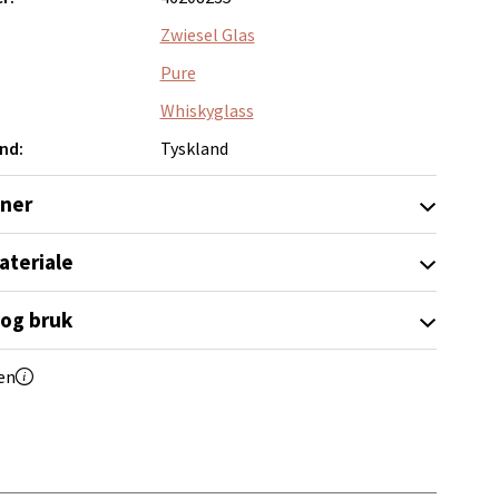
Zwiesel Glas
Pure
elg
Whiskyglass
nd:
Tyskland
oner
ateriale
elg
 og bruk
en