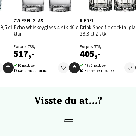
 dag 09-18
V
tikk
ZWIESEL GLAS
RIEDEL
Echo whiskeyglass 4 stk 40 cl
Drink Specific cocktailglass
klar
28,3 cl 2 stk
vika - Thon Senter Sandvika
Førpris 739,-
Førpris 579,-
orbsgate 7, 1338 Sandvika
517,-
405,-
 dag 09-19
V
På nettlager
Få på nettlager
tikk
Kan sendes til butikk
Kan sendes til butikk
en - Thon Senter Sartor
Visste du at...?
vegen 12, 5353 Straume
 dag 10-18
V
tikk