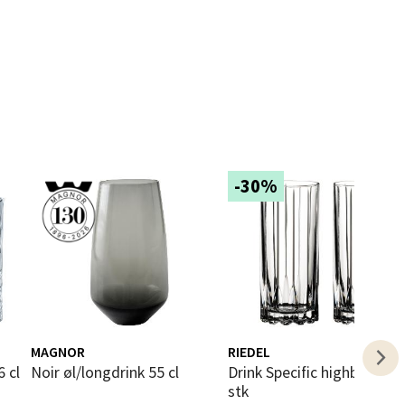
elg
elg
-30%
elg
MAGNOR
RIEDEL
Noir øl/longdrink 55 cl
Drink Specific highball glass 2
stk