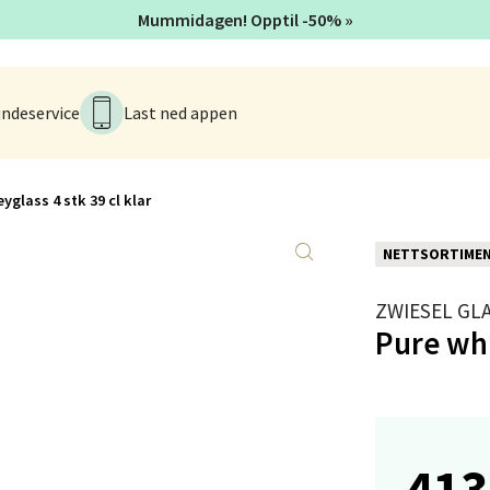
Mummidagen! Opptil -50% »
anger og Sandnes - Kvadrat
Stokkavei 1, 4313 Sandnes
ndeservice
Last ned appen
 dag 10-18
V
tikk
yglass 4 stk 39 cl klar
en - Thon Senter Lagunen
NETTSORTIME
ZWIESEL GL
veien 1, 5239 Bergen
 dag 10-18
Pure whi
V
tikk
tiansand - Markens
413