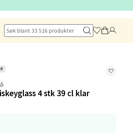
elg
NT
AS
skeyglass 4 stk 39 cl klar
elg
,-