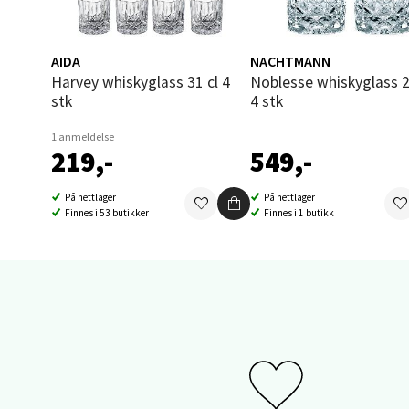
Åpent i
0 i bu
AIDA
NACHTMANN
Harvey whiskyglass 31 cl 4
Noblesse whiskyglass 29,5 cl
stk
4 stk
Sand
1 anmeldelse
Brodtk
219,-
549,-
Åpent i
På nettlager
På nettlager
0 i bu
Finnes i 53 butikker
Finnes i 1 butikk
Berg
Sartor
Åpent i
0 i bu