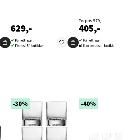
Førpris 579,-
629,-
405,-
elg
På nettlager
På nettlager
Finnes i 54 butikker
Kan sendes til butikk
elg
-30%
-40%