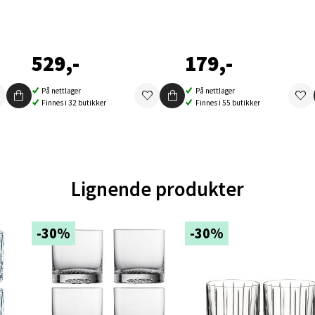
en - Oasen Senter
ernadottes vei 52, 5147 Fyllingsdalen
529,-
179,-
 dag 10-18
V
tikk
På nettlager
På nettlager
Finnes i 32 butikker
Finnes i 55 butikker
al - Aunasenteret
nteret, Sunndalsvegen 3, 7340 Oppdal
Lignende produkter
 dag 10-18
V
tikk
-30%
-30%
nger - Thon Senter Orkanger
enter Orkanger, Orkdalsveien 113, 7300 Orkanger