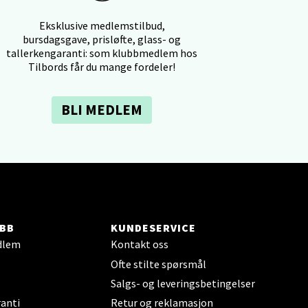
Eksklusive medlemstilbud,
bursdagsgave, prisløfte, glass- og
tallerkengaranti: som klubbmedlem hos
Tilbords får du mange fordeler!
elg
BLI MEDLEM
elg
BB
KUNDESERVICE
dlem
Kontakt oss
Ofte stilte spørsmål
Salgs- og leveringsbetingelser
anti
Retur og reklamasjon