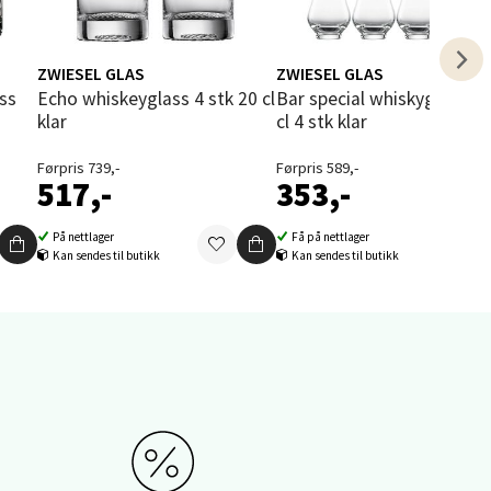
elg
ZWIESEL GLAS
ZWIESEL GLAS
Echo whiskeyglass 4 stk 20 cl
Bar special whiskyglass 32,2
klar
cl 4 stk klar
Førpris 739,-
Førpris 589,-
517,-
353,-
elg
På nettlager
Få på nettlager
Kan sendes til butikk
Kan sendes til butikk
elg