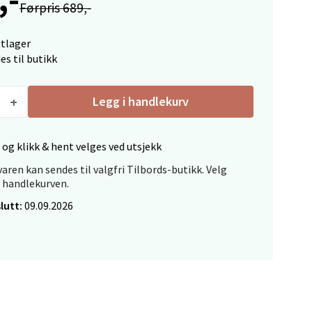
Førpris 689,-
elg
ttlager
es til butikk
Legg i handlekurv
 og klikk & hent velges ved utsjekk
elg
aren kan sendes til valgfri Tilbords-butikk. Velg
i handlekurven.
lutt:
09.09.2026
elg