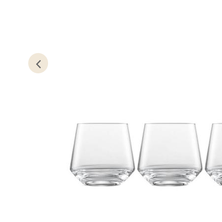
Lillem
Åpent i
0 i bu
Oslo
Erich 
Åpent i
0 i bu
Bryn
Jupiter
Åpent i
0 i bu