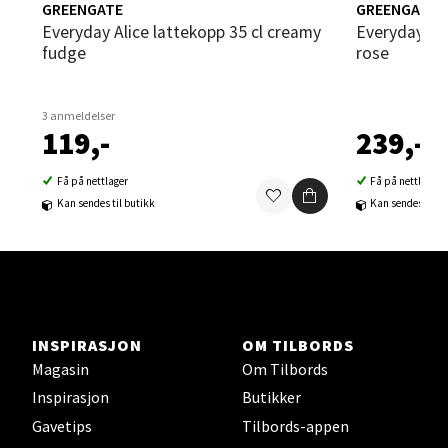
GREENGATE
GREENGATE
0 i butikk
Everyday Alice lattekopp 35 cl creamy
Everyday Alice tekopp 40 cl vintage
fudge
rose
Velg
3 anmeldelser
119,-
239,-
Strømmen - Thon Senter Strømmen
Få på nettlager
Få på nettlager
Kan sendes til butikk
Kan sendes til b
Støperivn. 5, 2010 Strømmen
Åpent i dag 10-21
0 i butikk
Velg
INSPIRASJON
OM TILBORDS
Magasin
Om Tilbords
Inspirasjon
Butikker
Gavetips
Tilbords-appen
Sunndalsøra - Alti Sunndal