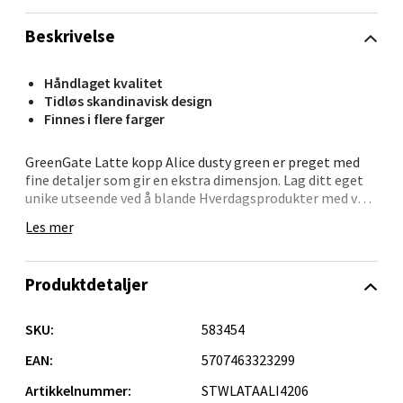
Velg
Beskrivelse
Håndlaget kvalitet
Tidløs skandinavisk design
Sandvika - Thon Senter Sandvika
Finnes i flere farger
Brodtkorbsgate 7, 1338 Sandvika
GreenGate Latte kopp Alice dusty green er preget med
Åpent i dag 10-21
fine detaljer som gir en ekstra dimensjon. Lag ditt eget
unike utseende ved å blande Hverdagsprodukter med våre
0 i butikk
klassiske design.
Les mer
Velg
Produktdetaljer
SKU:
583454
Bergen - Thon Senter Sartor
EAN:
5707463323299
Sartorvegen 12, 5353 Straume
Artikkelnummer:
STWLATAALI4206