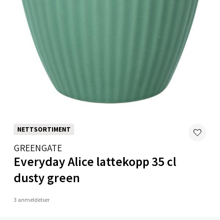
0 i butikk
Velg
Molde - Moldetorget
Torget 1, 6413 Molde
Åpent i dag 10-20
NETTSORTIMENT
0 i butikk
GREENGATE
Everyday Alice lattekopp 35 cl
Velg
dusty green
3 anmeldelser
Narvik - Thon Senter Malmporten