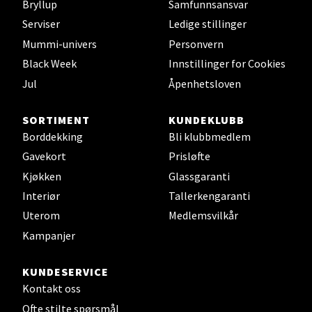
Bryllup
Samfunnsansvar
Alti Sunndal, Sunndalsveien 17, 6600 Sunndalsøra
Serviser
Ledige stillinger
Åpent i dag 10-19
Mummi-univers
Personvern
0 i butikk
Black Week
Innstillinger for Cookies
Jul
Åpenhetsloven
Velg
SORTIMENT
KUNDEKLUBB
Borddekking
Bli klubbmedlem
Gavekort
Prisløfte
Jessheim - Thon Senter Jessheim
Kjøkken
Glassgaranti
Interiør
Tallerkengaranti
Storgata 6, 2050 Jessheim
Uterom
Medlemsvilkår
Åpent i dag 10-21
Kampanjer
0 i butikk
KUNDESERVICE
Velg
Kontakt oss
Ofte stilte spørsmål