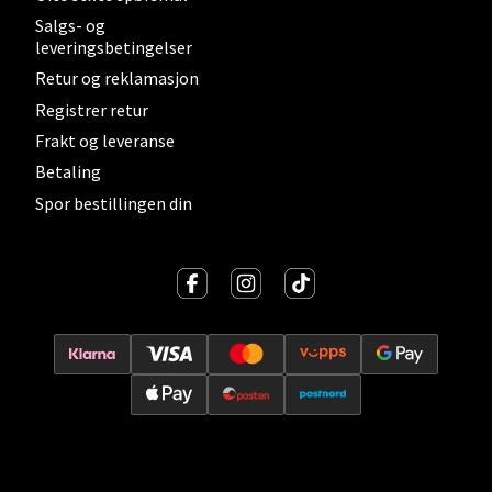
Salgs- og
leveringsbetingelser
Kristiansand - Thon
Retur og reklamasjon
Sørlandssenteret
Registrer retur
Frakt og leveranse
Barstølveien 31, 4636 Kristiansand
Åpent i dag 10-21
Betaling
Spor bestillingen din
0 i butikk
Velg
Fredrikstad - Torvbyen
Brochsgate 8, 1607 Fredrikstad
Åpent i dag 10-20
0 i butikk