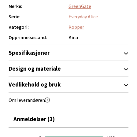
Åpent i dag 10-21
Merke:
GreenGate
0 i butikk
Serie:
Everyday Alice
Kategori:
Kopper
Velg
Opprinnelsesland:
Kina
Spesifikasjoner
Trondheim - Sirkus Shopping
Design og materiale
Falkenborgveien 5, 7044 Trondheim
Åpent i dag 09-21
Vedlikehold og bruk
0 i butikk
Om leverandøren
Velg
Anmeldelser (3)
Ski - Thon Senter Ski