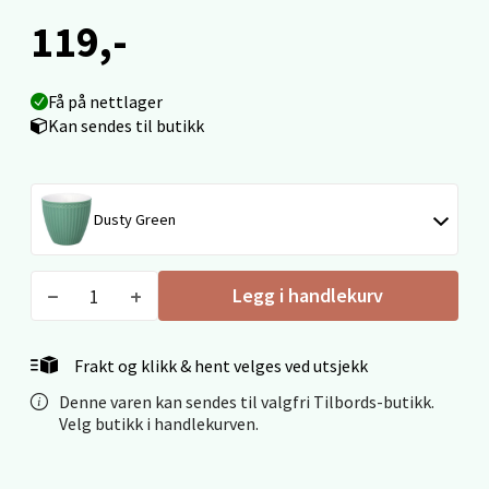
119,-
Bolagsgata 1, 8514 Narvik
Åpent i dag 10-20
0 i butikk
Få på nettlager
Kan sendes til butikk
Velg
Dusty Green
Bergen - Oasen Senter
Legg i handlekurv
Folke Bernadottes vei 52, 5147 Fyllingsdalen
Åpent i dag 10-21
Frakt og klikk & hent velges ved utsjekk
0 i butikk
Denne varen kan sendes til valgfri Tilbords-butikk.
Velg butikk i handlekurven.
Velg