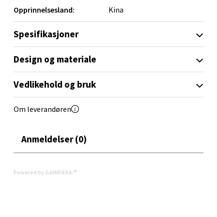
Opprinnelsesland:
Kina
Spesifikasjoner
Orkanger - Thon Senter Orkanger
Design og materiale
Thon Senter Orkanger, Orkdalsveien 113, 7300
Orkanger
Vedlikehold og bruk
Åpent i dag 09-20
0 i butikk
Om leverandøren
Velg
Anmeldelser (0)
Powered by GAMIFIERA.®
Sandvika - Thon Senter Sandvika
Brodtkorbsgate 7, 1338 Sandvika
Åpent i dag 10-21