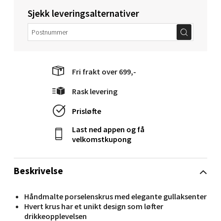
Torget 1, 6413 Molde
Sjekk leveringsalternativer
Åpent i dag 10-20
0 i butikk
Velg
Fri frakt over 699,-
Rask levering
Narvik - Thon Senter Malmporten
Prisløfte
Last ned appen og få
Bolagsgata 1, 8514 Narvik
velkomstkupong
Åpent i dag 10-20
0 i butikk
Beskrivelse
Velg
Håndmalte porselenskrus med elegante gullaksenter
Hvert krus har et unikt design som løfter
drikkeopplevelsen