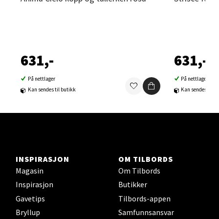
Sortland - Sortland Storsenter
Strangata 26, 8400 Sortland
Åpent i dag 10-19
631,-
631,-
0 i butikk
På nettlager
På nettlager
Kan sendes til butikk
Kan sendes til b
Velg
Steinkjer - Thon Senter Steinkjer
INSPIRASJON
OM TILBORDS
Sjøfartsgata 2, 7714 Steinkjer
Magasin
Om Tilbords
Åpent i dag 10-20
Inspirasjon
Butikker
0 i butikk
Gavetips
Tilbords-appen
Bryllup
Samfunnsansvar