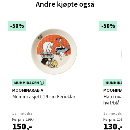
Andre kjøpte også
0 i butikk
Velg
-50%
-50%
Bergen - Thon Senter Sartor
Sartorvegen 12, 5353 Straume
Åpent i dag 10-21
0 i butikk
Dette produktet er inkludert i vår kampanje. Benytt
Dette produktet e
MUMMIDAGEN
MUMMIDAGE
deg av rabatten i dag!
deg av rabatten i
MOOMINARABIA
MOOMINARAB
Velg
Mummi asjett 19 cm Ferieklar
Haru oval tallerken 16 cm mummi
hvit/blå
1 anmeldelse
1 anmeldelse
Førpris 299,-
Førpris 259,-
Trondheim - Sirkus Shopping
150,-
130,-