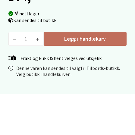
0 i butikk
På nettlager
Velg
Kan sendes til butikk
Legg i handlekurv
Ålesund - Thon Senter Moa
Frakt og klikk & hent velges ved utsjekk
Langelandsvegen 25, 6010 Ålesund
Åpent i dag 10-20
Denne varen kan sendes til valgfri Tilbords-butikk.
Velg butikk i handlekurven.
0 i butikk
Velg
Molde - Moldetorget