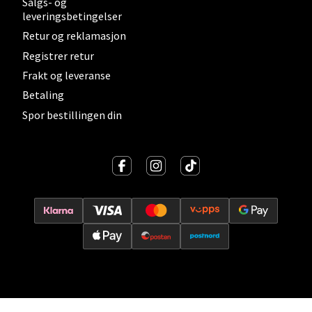
Salgs- og
0 i butikk
leveringsbetingelser
Retur og reklamasjon
Velg
Registrer retur
Frakt og leveranse
Betaling
Lillehammer - Strandtorget
Spor bestillingen din
Strandtorget, 2609 Lillehammer
Åpent i dag 09-20
0 i butikk
Velg
Strømmen - Thon Senter Strømmen