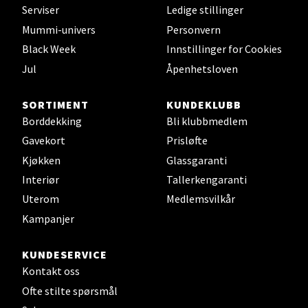
Velg
Serviser
Ledige stillinger
Mummi-univers
Personvern
Black Week
Innstillinger for Cookies
Jul
Åpenhetsloven
Leirvik - Stord
Torgbakken 2, 5401 Stord
SORTIMENT
KUNDEKLUBB
Åpent i dag 10-17
Borddekking
Bli klubbmedlem
Gavekort
Prisløfte
0 i butikk
Kjøkken
Glassgaranti
Interiør
Tallerkengaranti
Velg
Uterom
Medlemsvilkår
Kampanjer
Oslo - Thon Senter Storo
KUNDESERVICE
Kontakt oss
Vitaminveien 7 - 9, 0485 Oslo
Ofte stilte spørsmål
Åpent i dag 10-21