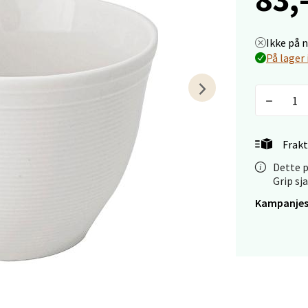
arkens markensgate 25B, 4611 Kristiansand
 dag 09-18
V
Ikke på 
tikk
På lager 
 - Linderud
Mogensøns vei 38, 0594 Oslo
Frakt
 dag 10-21
V
Dette p
tikk
Grip sj
Kampanjes
e/Jæren - M44
veien 2, 4340 Bryne
 dag 10-20
V
tikk