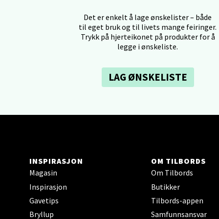
Tron
Det er enkelt å lage ønskelister – både
til eget bruk og til livets mange feiringer.
Trykk på hjerteikonet på produkter for å
Falken
legge i ønskeliste.
Åpent i
0 i bu
LAG ØNSKELISTE
Ski 
Ski Sto
Åpent i
0 i bu
INSPIRASJON
OM TILBORDS
Magasin
Om Tilbords
Inspirasjon
Butikker
Sort
Gavetips
Tilbords-appen
Bryllup
Samfunnsansvar
Strang