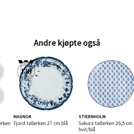
V
tikk
e - Moldetorget
Andre kjøpte også
 1, 6413 Molde
 dag 10-20
V
tikk
ik - Thon Senter Malmporten
gata 1, 8514 Narvik
 dag 10-20
V
MAGNOR
STIERNHOLM
tikk
Fjord tallerken 27 cm blå
Sakura tallerken 26,5 cm
hvit/blå