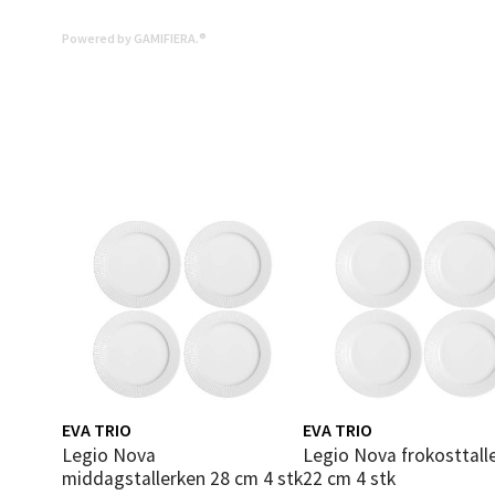
4 i bu
Powered by GAMIFIERA.®
Mold
Torget
Åpent i
0 i bu
Narv
Bolags
Åpent i
EVA TRIO
EVA TRIO
0 i bu
Legio Nova
Legio Nova frokosttallerken
middagstallerken 28 cm 4 stk
22 cm 4 stk