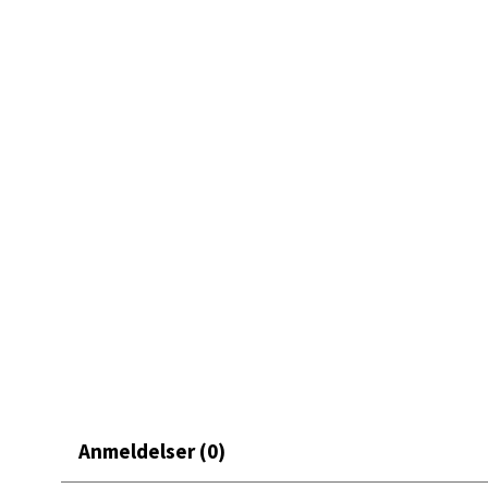
Mand
Skarvø
Åpent i
0 i bu
Mo i
Fridtjo
Åpent i
0 i bu
Åles
Anmeldelser (0)
Langel
Åpent i