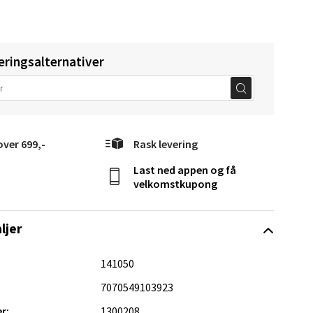
eringsalternativer
Vel
g
over 699,-
Rask levering
Last ned appen og få
velkomstkupong
ljer
elg
141050
7070549103923
r:
1300208