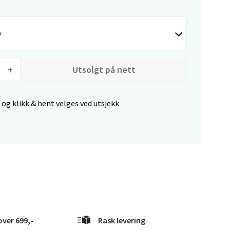
elg
y
Utsolgt på nett
elg
 og klikk & hent velges ved utsjekk
elg
over 699,-
Rask levering