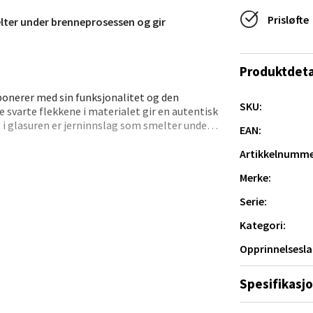
tad - Thon Senter Kanebogen
Prisløfte
elter under brenneprosessen og gir
egen 5, 9411 Harstad
 dag 10-20
Produktdeta
V
tikk
onerer med sin funksjonalitet og den
SKU:
e svarte flekkene i materialet gir en autentisk
 i glasuren er jerninnslag som smelter under
EAN:
e.
sund - Thon Senter Oasen
Artikkelnumme
vegen 16, 5542 Karmsund
Merke:
 dag 10-20
Serie:
V
tikk
Kategori:
Opprinnelsesla
anger og Sandnes - Kilden Senter
Spesifikasj
rveien 16, 4016 Stavanger