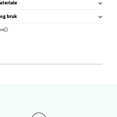
ateriale
elg
 og bruk
en
elg
elg