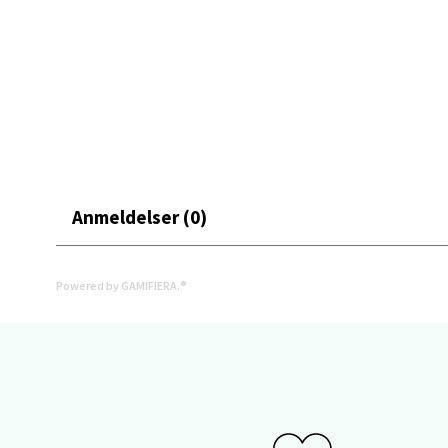
Åpent i
0 i bu
Stav
Gamle 
Åpent i
Anmeldelser (0)
0 i bu
Powered by GAMIFIERA.®
Berg
Lagune
Åpent i
0 i bu