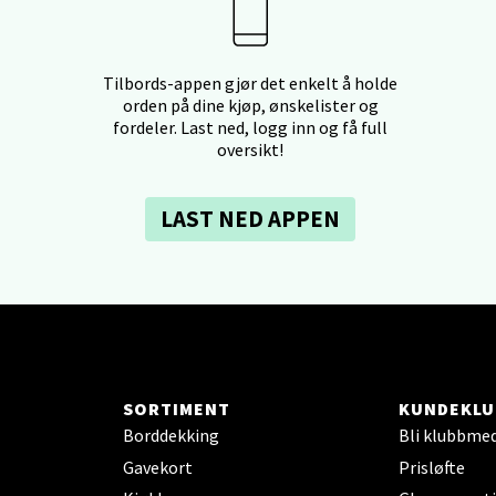
tiansand - Markens
Tilbords-appen gjør det enkelt å holde
arkens markensgate 25B, 4611 Kristiansand
orden på dine kjøp, ønskelister og
 dag 09-18
fordeler. Last ned, logg inn og få full
V
oversikt!
tikk
LAST NED APPEN
 - Linderud
Mogensøns vei 38, 0594 Oslo
 dag 10-21
V
tikk
SORTIMENT
KUNDEKLU
Borddekking
Bli klubbme
e/Jæren - M44
Gavekort
Prisløfte
veien 2, 4340 Bryne