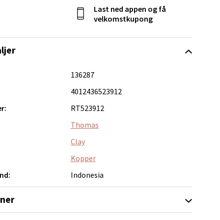
Last ned appen og få
velkomstkupong
ljer
elg
136287
4012436523912
r:
RT523912
Thomas
Clay
elg
Kopper
nd:
Indonesia
oner