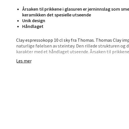
Hars
Årsaken til prikkene i glasuren er jerninnslag som sm
keramikken det spesielle utseende
Unik design
Skillev
Håndlaget
Åpent i
0 i bu
Clay espressokopp 10 cl sky fra Thomas. Thomas Clay imp
naturlige følelsen av steintøy. Den rillede strukturen og d
karakter med et håndlaget utseende. Årsaken til prikkene
brenneprosessen og gir keramikken det spesielle utseend
Karm
Les mer
Austbø
Åpent i
0 i bu
Stav
Gartne