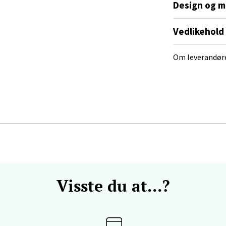
Design og m
 dag 10-20
V
tikk
Vedlikehold
Om leverandør
anger og Sandnes - Kvadrat
Stokkavei 1, 4313 Sandnes
 dag 10-21
V
tikk
en - Thon Senter Lagunen
veien 1, 5239 Bergen
Visste du at...?
 dag 10-21
V
tikk