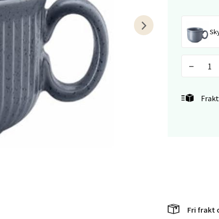
 dag 10-21
V
tikk
Sk
efjord - Hvaltorvet
7, 3210 Sandefjord
 dag 10-20
V
Frakt
tikk
sø - Jekta Storsenter
yveien 12, 9015 Tromsø
 dag 10-21
V
tikk
Fri frakt 