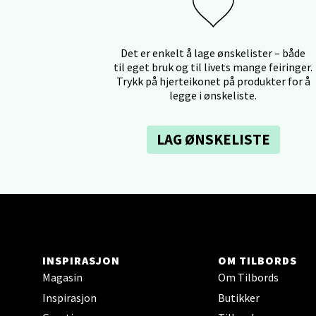
Kris
Det er enkelt å lage ønskelister – både
Lillem
til eget bruk og til livets mange feiringer.
Åpent i
Trykk på hjerteikonet på produkter for å
legge i ønskeliste.
0 i bu
LAG ØNSKELISTE
Oslo
Erich 
Åpent i
0 i bu
INSPIRASJON
OM TILBORDS
Magasin
Om Tilbords
Bryn
Inspirasjon
Butikker
Jupiter