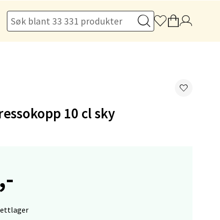
elg
ressokopp 10 cl sky
elg
,-
nettlager