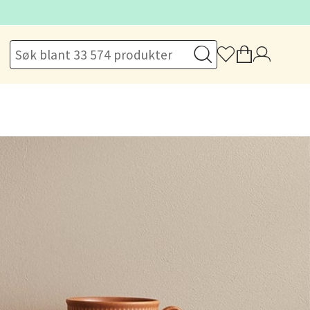
Vel
g
elg
elg