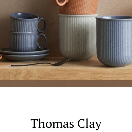
 Rana - Thon Senter Mo i Rana
f Nansensgate 22, 8622 Mo i Rana
 dag 09-19
V
und - Thon Senter Moa
andsvegen 25, 6010 Ålesund
 dag 10-20
V
e - Moldetorget
Thomas
Clay
 1, 6413 Molde
 dag 10-20
V