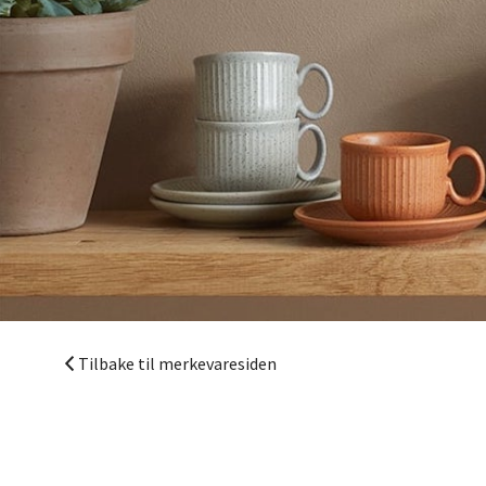
Mo i
Fridtjo
Åpent i
Åles
Langel
Åpent i
Tilbake til merkevaresiden
Mold
Torget
Åpent i