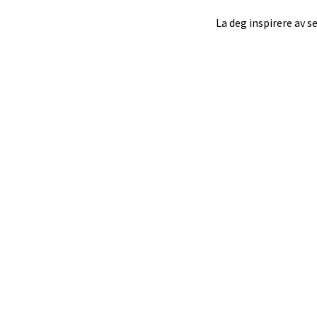
La deg inspirere av s
Narv
Bolags
Åpent i
Berg
Folke B
Åpent i
Oppd