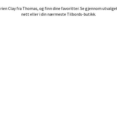
erien
Clay
fra
Thomas
, og finn dine favoritter. Se gjennom utvalg
nett eller i din nærmeste Tilbords-butikk.
ik - Thon Senter Malmporten
gata 1, 8514 Narvik
 dag 10-20
V
en - Oasen Senter
ernadottes vei 52, 5147 Fyllingsdalen
 dag 10-21
V
al - Aunasenteret