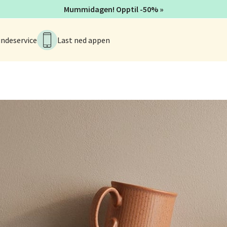
rossen nr 9, 4042 Stavanger
Mummidagen! Opptil -50% »
 dag 10-20
ndeservice
Last ned appen
nger - Magneten
ra 14, 7606 Levanger
 dag 10-20
V
al - Alti Mandal
yveien 55, 4517 Mandal
 dag 10-20
V