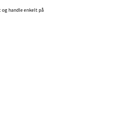
et og handle enkelt på
elg
elg