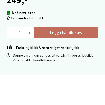
Velg
Få på nettlager
Kan sendes til butikk
Ålesund - Thon Senter Moa
Legg i handlekurv
Langelandsvegen 25, 6010 Ålesund
Frakt og klikk & hent velges ved utsjekk
Åpent i dag 10-20
Denne varen kan sendes til valgfri Tilbords-butikk.
0 i butikk
Velg butikk i handlekurven.
Velg
Molde - Moldetorget
Torget 1, 6413 Molde