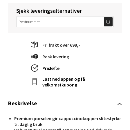
Åpent i dag 10-20
Sjekk leveringsalternativer
0 i butikk
Velg
Fri frakt over 699,-
Narvik - Thon Senter Malmporten
Rask levering
Prisløfte
Bolagsgata 1, 8514 Narvik
Åpent i dag 10-20
Last ned appen og få
velkomstkupong
0 i butikk
Beskrivelse
Velg
Premium porselen gir cappuccinokoppen slitestyrke
til daglig bruk
Volumet 30 cl passer til cappuccino ved dekkede