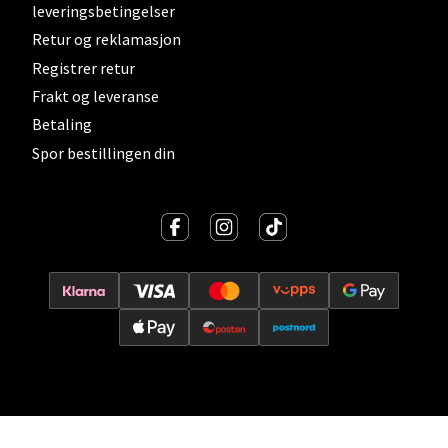
leveringsbetingelser
Retur og reklamasjon
Velg
Registrer retur
Frakt og leveranse
Betaling
Lillehammer - Strandtorget
Spor bestillingen din
Strandtorget, 2609 Lillehammer
Åpent i dag 09-20
0 i butikk
Velg
Strømmen - Thon Senter Strømmen
Støperivn. 5, 2010 Strømmen