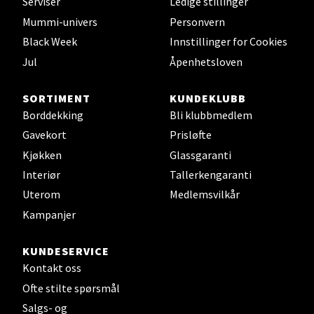
Serviser
Ledige stillinger
Mummi-univers
Personvern
Black Week
Innstillinger for Cookies
Leirvik - Stord
Jul
Åpenhetsloven
Torgbakken 2, 5401 Stord
SORTIMENT
KUNDEKLUBB
Åpent i dag 10-17
Borddekking
Bli klubbmedlem
0 i butikk
Gavekort
Prisløfte
Kjøkken
Glassgaranti
Velg
Interiør
Tallerkengaranti
Uterom
Medlemsvilkår
Kampanjer
Oslo - Thon Senter Storo
KUNDESERVICE
Vitaminveien 7 - 9, 0485 Oslo
Kontakt oss
Åpent i dag 10-21
Ofte stilte spørsmål
Salgs- og
0 i butikk