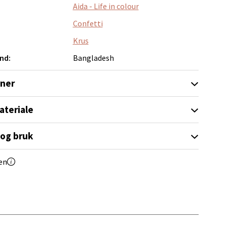
Aida - Life in colour
Confetti
Krus
nd:
Bangladesh
elg
oner
ateriale
 og bruk
elg
en