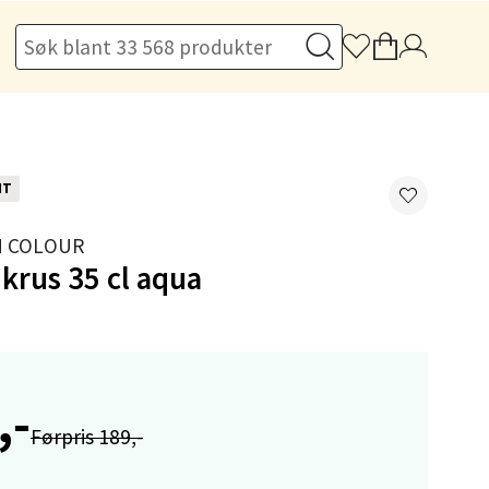
elg
NT
IN COLOUR
 krus 35 cl aqua
elg
,-
Førpris 189,-