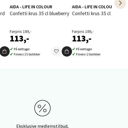
AIDA - LIFE IN COLOUR
AIDA - LIFE IN COLOUR
elg
ard
Confetti krus 35 cl blueberry
Confetti krus 35 cl bordea
Førpris 189,-
Førpris 189,-
113,-
113,-
På nettlager
På nettlager
Finnes i 15 butikker
Finnes i 2 butikker
elg
elg
Eksklusive medlemstilbud,