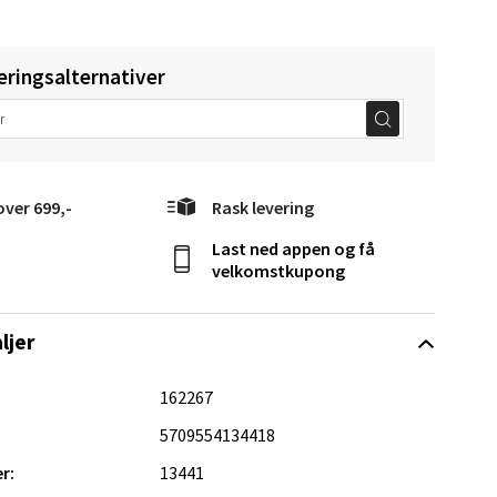
eringsalternativer
Vel
over 699,-
Rask levering
g
Last ned appen og få
velkomstkupong
ljer
162267
elg
5709554134418
r:
13441