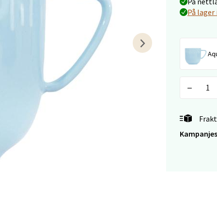
På nettl
På lager 
arkens markensgate 25B, 4611 Kristiansand
 dag 09-18
V
tikk
Aq
 - Linderud
Mogensøns vei 38, 0594 Oslo
 dag 10-21
Frakt
V
tikk
Kampanjes
e/Jæren - M44
veien 2, 4340 Bryne
 dag 10-20
V