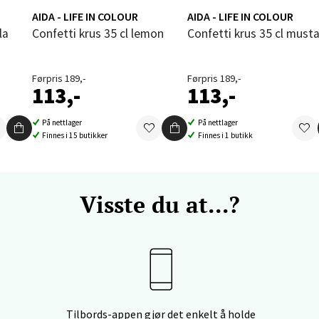
enter Orkanger, Orkdalsveien 113, 7300 Orkanger
AIDA - LIFE IN COLOUR
AIDA - LIFE IN COLOUR
 dag 09-20
V
la
Confetti krus 35 cl lemon
Confetti krus 35 cl must
tikk
Førpris 189,-
Førpris 189,-
113,-
113,-
vika - Thon Senter Sandvika
På nettlager
På nettlager
orbsgate 7, 1338 Sandvika
Finnes i 15 butikker
Finnes i 1 butikk
 dag 10-21
V
tikk
Visste du at...?
en - Thon Senter Sartor
vegen 12, 5353 Straume
 dag 10-21
V
tikk
Tilbords-appen gjør det enkelt å holde