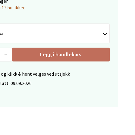
ager
i 17 butikker
elg
ua
Legg i handlekurv
 og klikk & hent velges ved utsjekk
elg
lutt:
09.09.2026
elg