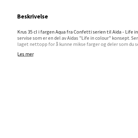
0 i bu
Beskrivelse
Stav
Krus 35 cl i fargen Aqua fra Confetti serien til Aida - Life
Madl
servise som er en del av Aidas "Life in colour" konsept. Se
laget nettopp for å kunne mikse farger og deler som du s
Fargepaletten til kolleksjonen er utviklet i samarbeid me
Madlak
Les mer
fargepalett som harmonerer med tiden vi er inne i - og s
Åpent i
forandrer seg.
0 i bu
Serviset er laget av porselen som er brent ved over 1300 g
Effekten av det er at porselenets fine hvite farge bryter 
delikat uttrykk.
Leva
Lev ditt liv i farger!
Moafjæ
Åpent i
3 i bu