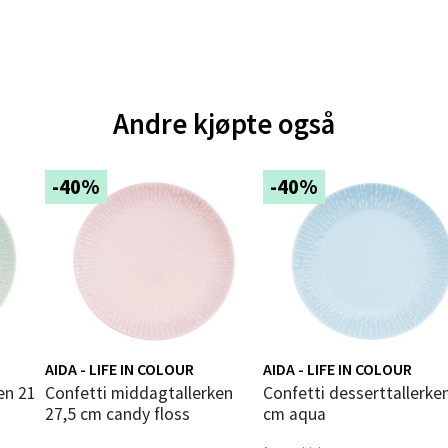
 dag 10-20
V
tikk
Andre kjøpte også
e - Moldetorget
 1, 6413 Molde
-40%
-40%
 dag 10-20
V
tikk
ik - Thon Senter Malmporten
gata 1, 8514 Narvik
AIDA - LIFE IN COLOUR
AIDA - LIFE IN COLOUR
 dag 10-20
Confetti middagtallerken
Confetti desserttallerken 21
V
tikk
27,5 cm candy floss
cm aqua