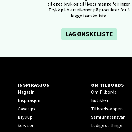
til eget bruk og til livets mange feiringer.
Trykk på hjerteikonet på produkter for å
Tron
legge i ønskeliste.
Falken
LAG ØNSKELISTE
Åpent i
0 i bu
Ski 
Ski Sto
INSPIRASJON
OM TILBORDS
Åpent i
Magasin
Om Tilbords
2 i bu
Inspirasjon
Butikker
Gavetips
Tilbords-appen
Bryllup
Samfunnsansvar
Sort
Serviser
Ledige stillinger