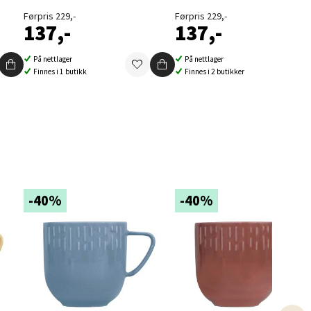
Førpris 229,-
Førpris 229,-
137,-
137,-
På nettlager
På nettlager
Finnes i 1 butikk
Finnes i 2 butikker
elg
-40%
-40%
elg