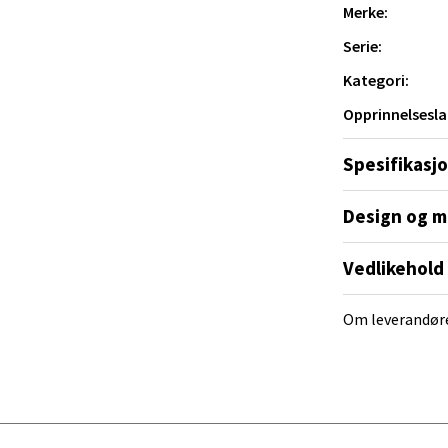
Merke:
al - Alti Mandal
Serie:
yveien 55, 4517 Mandal
Kategori:
 dag 10-20
Opprinnelsesla
V
tikk
Spesifikasj
 Rana - Thon Senter Mo i Rana
Design og m
f Nansensgate 22, 8622 Mo i Rana
Vedlikehold
 dag 09-19
V
tikk
Om leverandør
und - Thon Senter Moa
andsvegen 25, 6010 Ålesund