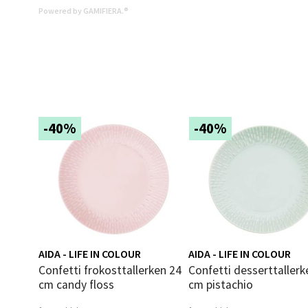
Åpent i
Powered by GAMIFIERA.®
0 i bu
Mold
Torget
-40%
-40%
Åpent i
0 i bu
Narv
Bolags
AIDA - LIFE IN COLOUR
AIDA - LIFE IN COLOUR
Åpent i
Confetti frokosttallerken 24
Confetti desserttallerken 21
0 i bu
cm candy floss
cm pistachio