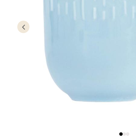
Lillem
Åpent i
0 i bu
Oslo
Erich 
Åpent i
1 i bu
Bryn
Jupiter
Åpent i