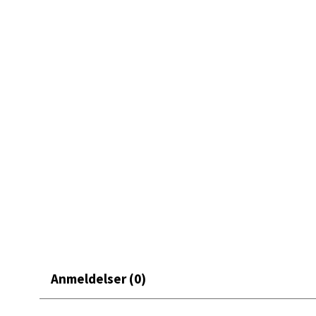
Mand
Skarvø
Åpent i
0 i bu
Mo i
Fridtjo
Åpent i
0 i bu
Åles
Anmeldelser (0)
Langel