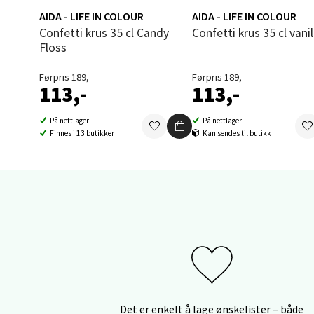
Thon S
AIDA - LIFE IN COLOUR
AIDA - LIFE IN COLOUR
Åpent i
Confetti krus 35 cl Candy
Confetti krus 35 cl vanil
3 i bu
Floss
Førpris 189,-
Førpris 189,-
113,-
113,-
Sand
På nettlager
På nettlager
Brodtk
Finnes i 13 butikker
Kan sendes til butikk
Åpent i
0 i bu
Berg
Sartor
Åpent i
0 i bu
Det er enkelt å lage ønskelister – både