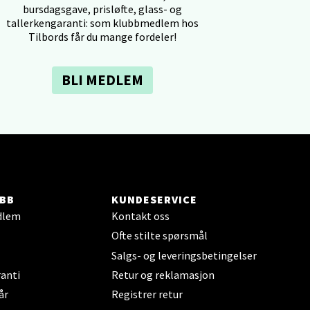
bursdagsgave, prisløfte, glass- og
tallerkengaranti: som klubbmedlem hos
Tilbords får du mange fordeler!
BLI MEDLEM
elg
BB
KUNDESERVICE
dlem
Kontakt oss
elg
Ofte stilte spørsmål
Salgs- og leveringsbetingelser
anti
Retur og reklamasjon
år
Registrer retur