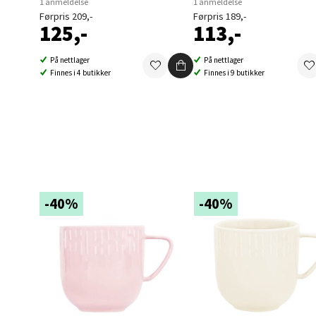
1 anmeldelse
1 anmeldelse
Førpris 209,-
Førpris 189,-
125,-
113,-
Berg
Folke B
På nettlager
På nettlager
Finnes i 4 butikker
Finnes i 9 butikker
Åpent i
0 i bu
Oppd
Aunase
-40%
-40%
Åpent i
0 i bu
Orka