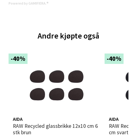
Powered by GAMIFIERA.®
0 i butikk
Velg
Andre kjøpte også
Leirvik - Stord
-40%
-40%
Torgbakken 2, 5401 Stord
Åpent i dag 10-17
0 i butikk
Velg
AIDA
AIDA
RAW Recycled glassbrikke 12x10 cm 6
RAW Recycled buffalo coaster 12x10
stk brun
cm svart
Oslo - Thon Senter Storo