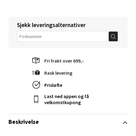
0 i butikk
Velg
Sjekk leveringsalternativer
Orkanger - Thon Senter Orkanger
Fri frakt over 699,-
Thon Senter Orkanger, Orkdalsveien 113, 7300
Orkanger
Rask levering
Åpent i dag 09-20
Prisløfte
0 i butikk
Last ned appen og få
velkomstkupong
Velg
Beskrivelse