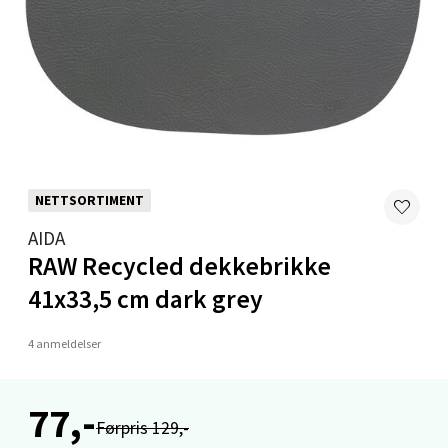
Molde - Moldetorget
Torget 1, 6413 Molde
Åpent i dag 10-20
0 i butikk
NETTSORTIMENT
Velg
AIDA
RAW Recycled dekkebrikke
41x33,5 cm dark grey
Narvik - Thon Senter Malmporten
4 anmeldelser
Bolagsgata 1, 8514 Narvik
Åpent i dag 10-20
0 i butikk
77,-
Førpris 129,-