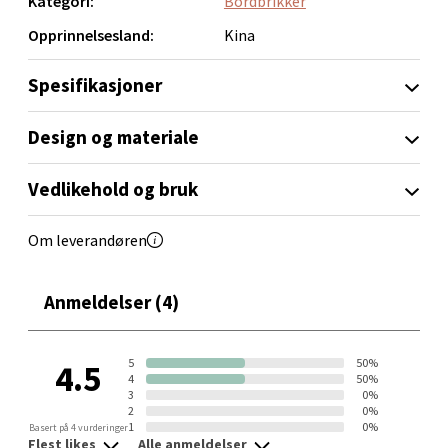
Kategori:
Bordbrikker
Opprinnelsesland:
Kina
Trondheim - Sirkus Shopping
Spesifikasjoner
Falkenborgveien 5, 7044 Trondheim
Åpent i dag 09-21
Design og materiale
0 i butikk
Vedlikehold og bruk
Velg
Om leverandøren
Anmeldelser (4)
Ski - Thon Senter Ski
Ski Storsenter, Jernbanesvingen 6, 1400 Ski
5
50%
4.5
4
50%
Åpent i dag 10-21
3
0%
2
0%
0 i butikk
1
0%
Basert på 4 vurderinger
Flest likes
Alle anmeldelser