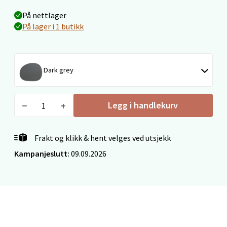
Velg
På nettlager
På lager i 1 butikk
Bergen - Oasen Senter
Dark grey
Folke Bernadottes vei 52, 5147 Fyllingsdalen
Åpent i dag 10-21
Legg i handlekurv
0 i butikk
Velg
Frakt og klikk & hent velges ved utsjekk
Kampanjeslutt:
09.09.2026
Oppdal - Aunasenteret
Aunasenteret, Sunndalsvegen 3, 7340 Oppdal
Åpent i dag 10-19