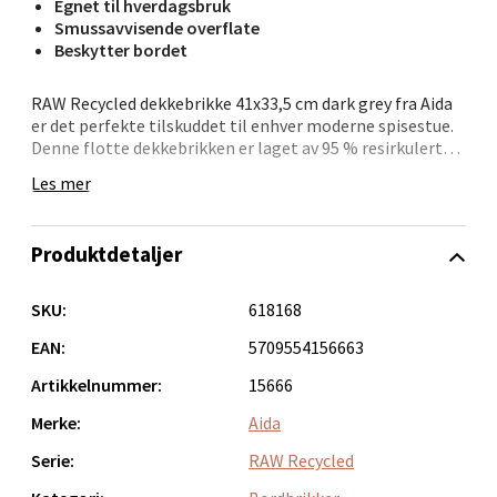
Sandvika - Thon Senter Sandvika
Egnet til hverdagsbruk
Smussavvisende overflate
Beskytter bordet
Brodtkorbsgate 7, 1338 Sandvika
Åpent i dag 10-21
RAW Recycled dekkebrikke 41x33,5 cm dark grey fra Aida
0 i butikk
er det perfekte tilskuddet til enhver moderne spisestue.
Denne flotte dekkebrikken er laget av 95 % resirkulert
gjenbrukslær, noe som gir den en stilren finish. Den
Velg
Les mer
vakre fargen tilfører et friskt pust til borddekkingen,
samtidig som den praktiske overflaten er både smuss-
og vannavvisende.
Produktdetaljer
Bergen - Thon Senter Sartor
For å bevare dekkebrikken best mulig, bør søl og væske
tørkes av umiddelbart for å unngå flekker. Brikken er
SKU:
618168
enkel å rengjøre med en fuktig klut og mild
Sartorvegen 12, 5353 Straume
oppvasksåpe, og gir et praktisk og elegant alternativ til
EAN:
5709554156663
Åpent i dag 10-21
den tradisjonelle duken. Perfekt for daglig bruk og
Artikkelnummer:
15666
spesielle anledninger.
0 i butikk
Merke:
Aida
Velg
Serie:
RAW Recycled