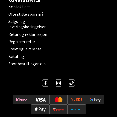
KUNDESERVICE
Barstølveien 31, 4636 Kristiansand
Åpent i dag 10-21
Kontakt oss
Ofte stilte spørsmål
0 i butikk
Salgs- og
leveringsbetingelser
Velg
Retur og reklamasjon
Registrer retur
Frakt og leveranse
Fredrikstad - Torvbyen
Betaling
Spor bestillingen din
Brochsgate 8, 1607 Fredrikstad
Åpent i dag 10-20
0 i butikk
Velg