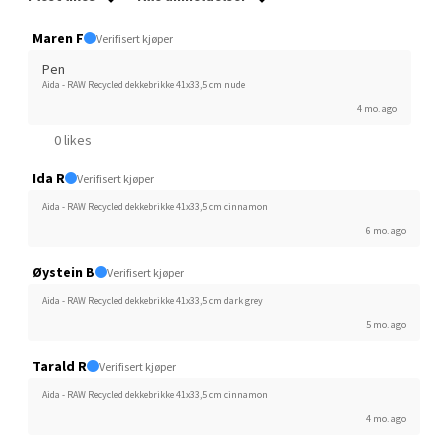
Velg
Maren F
Verifisert kjøper
Pen
Aida - RAW Recycled dekkebrikke 41x33,5 cm nude
4 mo. ago
Sortland - Sortland Storsenter
0 likes
Strangata 26, 8400 Sortland
Ida R
Verifisert kjøper
Åpent i dag 10-19
Aida - RAW Recycled dekkebrikke 41x33,5 cm cinnamon
0 i butikk
6 mo. ago
Øystein B
Verifisert kjøper
Velg
Aida - RAW Recycled dekkebrikke 41x33,5 cm dark grey
5 mo. ago
Tarald R
Verifisert kjøper
Steinkjer - Thon Senter Steinkjer
Aida - RAW Recycled dekkebrikke 41x33,5 cm cinnamon
4 mo. ago
Sjøfartsgata 2, 7714 Steinkjer
Åpent i dag 10-20