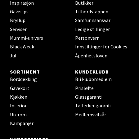
Inspirasjon
Butikker
Velg
Gavetips
Tilbords-appen
Bryllup
Samfunnsansvar
Serviser
Ledige stillinger
Jessheim - Thon Senter Jessheim
Mummi-univers
Personvern
Black Week
Innstillinger for Cookies
Storgata 6, 2050 Jessheim
Jul
Åpenhetsloven
Åpent i dag 10-21
0 i butikk
SORTIMENT
KUNDEKLUBB
Borddekking
Bli klubbmedlem
Velg
Gavekort
Prisløfte
Kjøkken
Glassgaranti
Interiør
Tallerkengaranti
Kristiansand - Thon
Uterom
Medlemsvilkår
Kampanjer
Sørlandssenteret